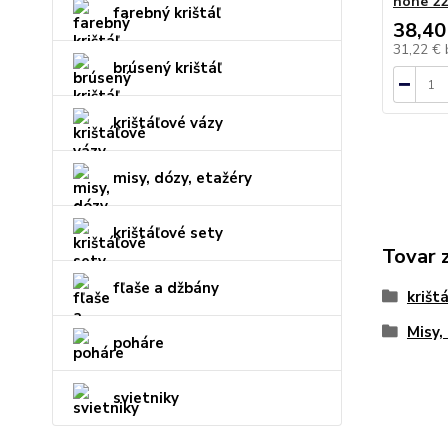
nohe 22
farebný krištáľ
38,40
31,22 €
brúsený krištáľ
krištáľové vázy
misy, dózy, etažéry
krištáľové sety
Tovar 
fľaše a džbány
krišt
Misy,
poháre
svietniky