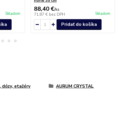
nohe 35 cm
ok
88,40 €
19
/
ks
Skladom
Skladom
71,87 €
bez DPH
15
šíka
Pridať do košíka
, dózy, etažéry
AURUM CRYSTAL