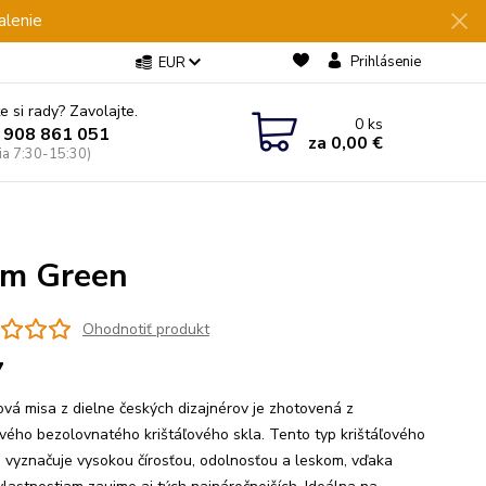
alenie
Prihlásenie
EUR
e si rady? Zavolajte.
0
ks
 908 861 051
za
0,00 €
Pia 7:30-15:30)
cm Green
Ohodnotiť produkt
7
ľová misa z dielne českých dizajnérov je zhotovená z
vého bezolovnatého krištáľového skla. Tento typ krištáľového
a vyznačuje vysokou čírosťou, odolnosťou a leskom, vďaka