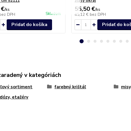
 cm 52111
zlatý okraj
 €
55,50 €
/
ks
/
ks
Skladom
bez DPH
45,12 €
bez DPH
Pridať do košíka
Pridať do ko
zaradený v kategóriách
áľový sortiment
farebný krištáľ
misy
 dózy, etažéry