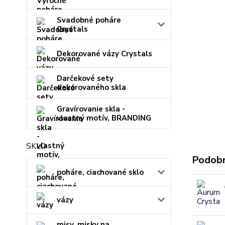
Svadobné poháre
Crystals
Dekorované vázy Crystals
Darčekové sety
dekorovaného skla
Gravírovanie skla -
vlastný motív, BRANDING
SKLO
Podobn
poháre, ciachované sklo
vázy
misy, misky na