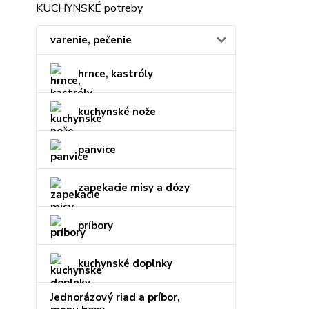
KUCHYNSKÉ potreby
varenie, pečenie
hrnce, kastróly
kuchynské nože
panvice
zapekacie misy a dózy
príbory
kuchynské doplnky
Jednorázový riad a príbor,