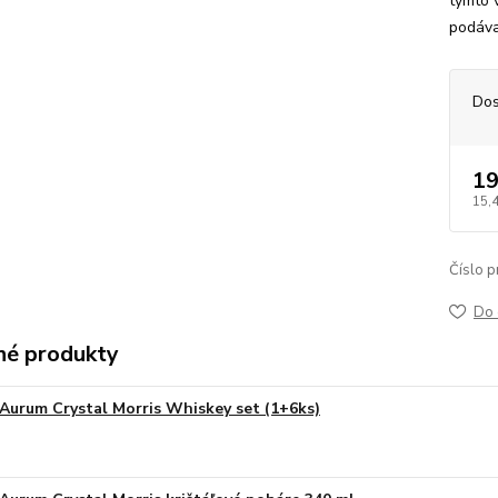
týmto 
podáva
Dos
19
15,
Číslo p
Do 
é produkty
Aurum Crystal Morris Whiskey set (1+6ks)