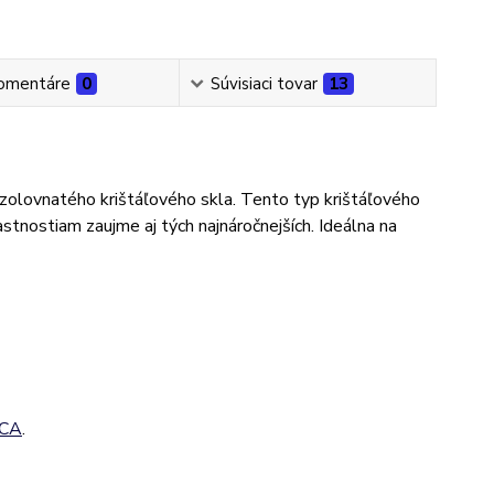
omentáre
0
Súvisiaci tovar
13
ezolovnatého krištáľového skla. Tento typ krištáľového
stnostiam zaujme aj tých najnáročnejších. Ideálna na
CA
.