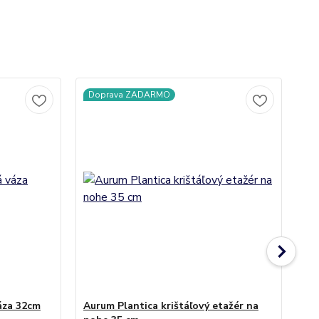
Doprava ZADARMO
áza 32cm
Aurum Plantica krištáľový etažér na
Au