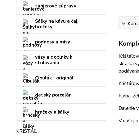
tanierové súpravy
Šálky na kávu a čaj,
Kompl
hrnčeky
podnosy a misy
Komple
Krištáľov
vázy a doplnky k
stolovaniu
skla sa v
podávanie
Cibulák - originál
Krištáľov
detský porcelán
Farba: ze
Balenie v
hrnčeky a šálky
V našej p
KRIŠTÁĽ