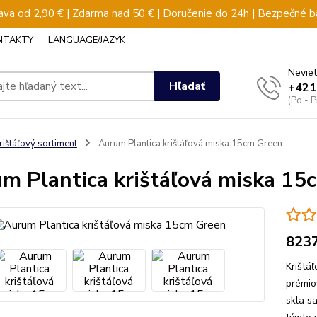
va od 2,90 € | Zdarma nad 50 € | Doručenie do 24h | Bezpečné b
NTAKTY
LANGUAGE/JAZYK
Neviet
Hľadať
+421
(Po - 
rištáľový sortiment
Aurum Plantica krištáľová miska 15cm Green
m Plantica krištáľová miska 15
823
Krištá
prémio
skla s