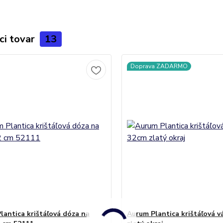
ci tovar
13
Doprava ZADARMO
lantica krištáľová dóza na
Aurum Plantica krištáľová v