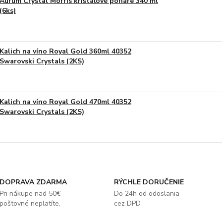
Aurum Crystal Morris krištáľové poháre 340 ml
(6ks)
Kalich na víno Royal Gold 360ml 40352
Swarovski Crystals (2KS)
Kalich na víno Royal Gold 470ml 40352
Swarovski Crystals (2KS)
DOPRAVA ZDARMA
RÝCHLE DORUČENIE
Pri nákupe nad 50€
Do 24h od odoslania
poštovné neplatíte.
cez DPD