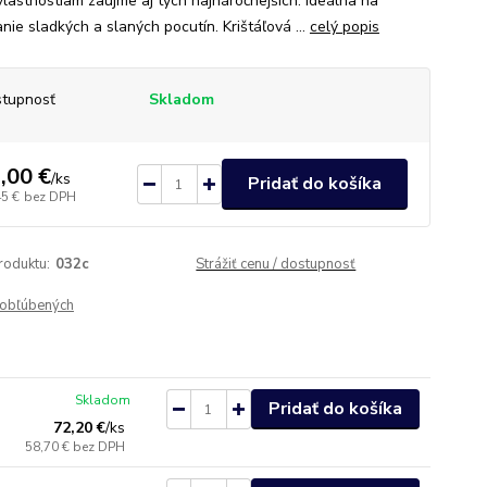
vlastnostiam zaujme aj tých najnáročnejších. Ideálna na
nie sladkých a slaných pocutín. Krištáľová ...
celý popis
tupnosť
Skladom
,00 €
/
ks
Pridať do košíka
45 €
bez DPH
roduktu:
032c
Strážiť cenu / dostupnosť
obľúbených
Skladom
Pridať do košíka
72,20 €
/
ks
58,70 €
bez DPH