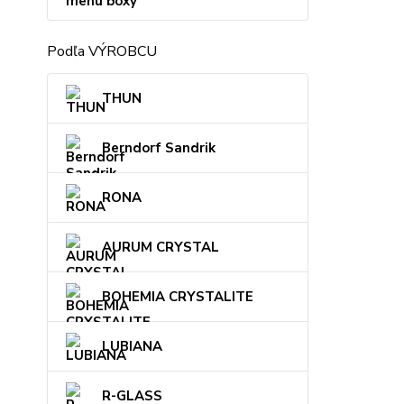
menu boxy
Podľa VÝROBCU
THUN
Berndorf Sandrik
RONA
AURUM CRYSTAL
BOHEMIA CRYSTALITE
LUBIANA
R-GLASS