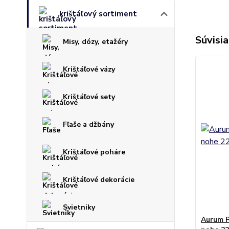
krištáľový sortiment
Súvisia
Misy, dózy, etažéry
Krištáľové vázy
Krištáľové sety
Fľaše a džbány
Krištáľové poháre
Krištáľové dekorácie
Svietniky
Aurum P