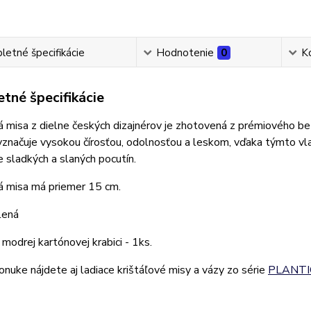
etné špecifikácie
Hodnotenie
0
K
tné špecifikácie
á misa z dielne českých dizajnérov je zhotovená z prémiového b
yznačuje vysokou čírosťou, odolnosťou a leskom, vďaka týmto vla
 sladkých a slaných pocutín.
á misa má priemer 15 cm.
lená
 modrej kartónovej krabici - 1ks.
onuke nájdete aj ladiace krištáľové misy a vázy zo série
PLANTI