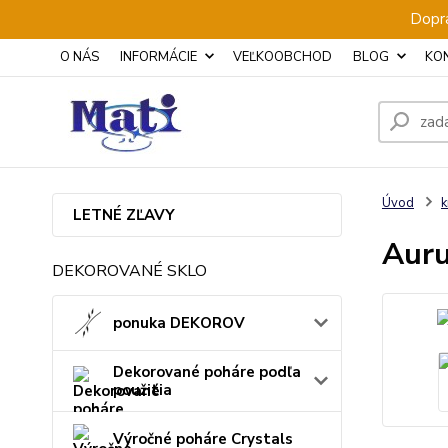
Dopra
O NÁS
INFORMÁCIE
VEĽKOOBCHOD
BLOG
KO
Úvod
k
LETNÉ ZĽAVY
Auru
DEKOROVANÉ SKLO
ponuka DEKOROV
Dekorované poháre podľa
použitia
Výročné poháre Crystals