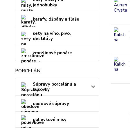
jednohubky
karafy, džbány a fľaše
sety na víno, pivo,
destiláty
zmrzlinové poháre
PORCELÁN
Súpravy porcelánu a
kusovky
obedové súpravy
polievkové misy