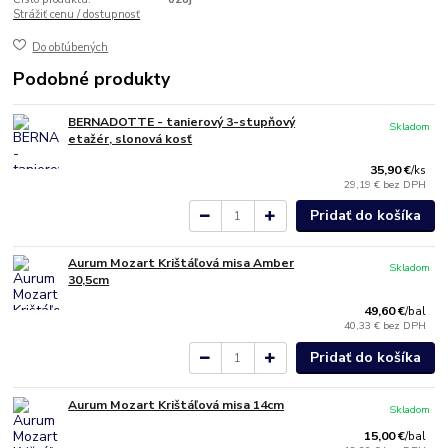
Strážiť cenu / dostupnosť
Do obľúbených
Podobné produkty
BERNADOTTE - tanierový 3-stupňový
Skladom
etažér, slonová kosť
35,90 €
/
ks
29,19 €
bez DPH
Pridať do košíka
Aurum Mozart Krištáľová misa Amber
Skladom
30,5cm
49,60 €
/
bal
40,33 €
bez DPH
Pridať do košíka
Aurum Mozart Krištáľová misa 14cm
Skladom
15,00 €
/
bal