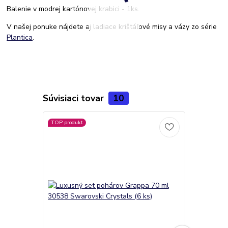
Balenie v modrej kartónovej krabici - 1ks.
V našej ponuke nájdete aj ladiace krištáľové misy a vázy zo série
Plantica
.
Súvisiaci tovar
10
TOP produkt