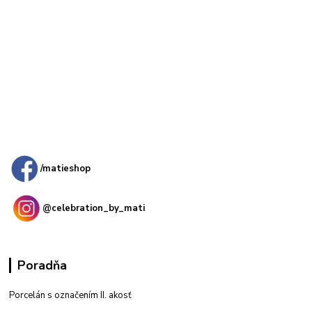
Kamenná
predajňa: Priemyselná 2, 949 01 Nitra
/matieshop
@celebration_by_mati
Poradňa
Porcelán s označením II. akosť