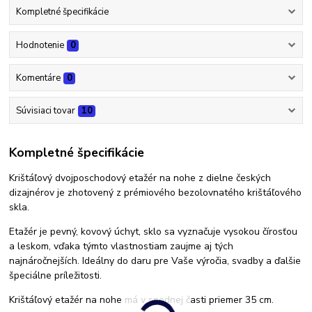
Kompletné špecifikácie
Hodnotenie
0
Komentáre
0
Súvisiaci tovar
10
Kompletné špecifikácie
Krištáľový dvojposchodový etažér na nohe z dielne českých
dizajnérov je zhotovený z prémiového bezolovnatého krištáľového
skla.
Etažér je pevný, kovový úchyt, sklo sa vyznačuje vysokou čírosťou
a leskom, vďaka týmto vlastnostiam zaujme aj tých
najnáročnejších. Ideálny do daru pre Vaše výročia, svadby a ďalšie
špeciálne príležitosti.
Krištáľový etažér na nohe má v spodnej časti priemer 35 cm.