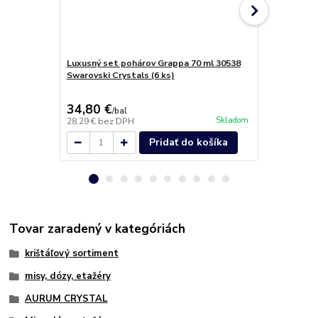
Luxusný set pohárov Grappa 70 ml 30538
Pohár na ša
Swarovski Crystals (6 ks)
Swarovski C
34,80 €
43,60 €
/
bal
/
b
Skladom
28,29 €
bez DPH
35,45 €
bez 
Pridať do košíka
Tovar zaradený v kategóriách
krištáľový sortiment
misy, dózy, etažéry
AURUM CRYSTAL