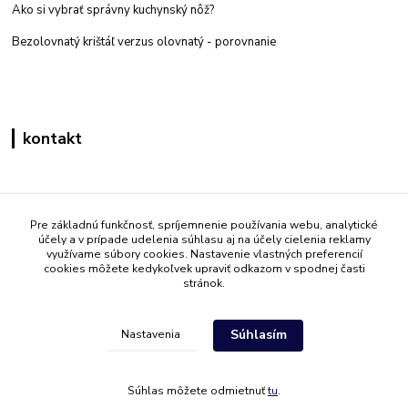
Ako si vybrať správny kuchynský nôž?
Bezolovnatý krištáľ verzus olovnatý -
porovnanie
kontakt
Zákaznícka podpora eshop mati
+421 908 861 051
Pre základnú funkčnosť, spríjemnenie používania webu, analytické
účely a v prípade udelenia súhlasu aj na účely cielenia reklamy
(Po - Pia 7:30-15:30)
využívame súbory cookies. Nastavenie vlastných preferencií
cookies môžete kedykoľvek upraviť odkazom v spodnej časti
info@mati.sk
stránok.
Súhlasím
Nastavenia
Súhlas môžete odmietnuť
tu
.
Vytvorené na
Eshop-rychlo.sk