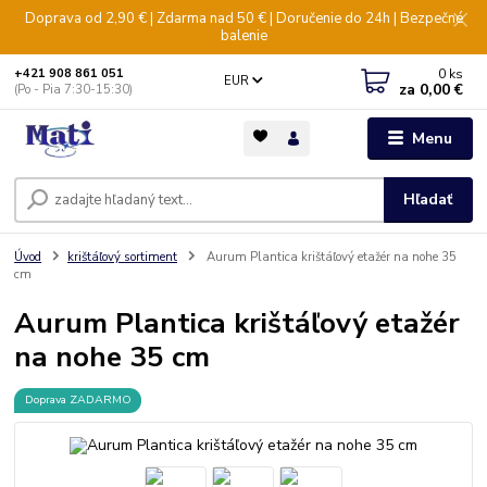
Doprava od 2,90 € | Zdarma nad 50 € | Doručenie do 24h | Bezpečné
balenie
0
ks
+421 908 861 051
EUR
za
0,00 €
(Po - Pia 7:30-15:30)
Menu
Hľadať
Úvod
krištáľový sortiment
Aurum Plantica krištáľový etažér na nohe 35
cm
Aurum Plantica krištáľový etažér
na nohe 35 cm
Doprava ZADARMO