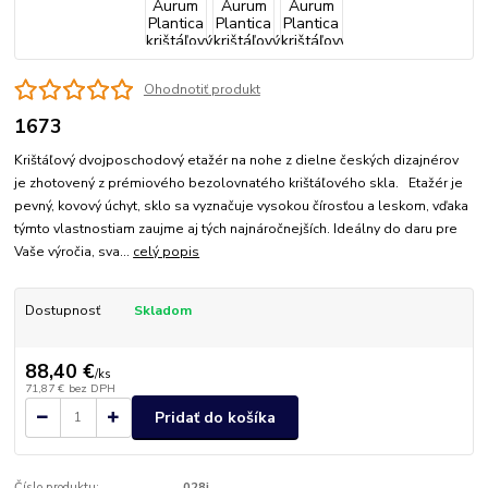
Ohodnotiť produkt
1673
Krištáľový dvojposchodový etažér na nohe z dielne českých dizajnérov
je zhotovený z prémiového bezolovnatého krištáľového skla. Etažér je
pevný, kovový úchyt, sklo sa vyznačuje vysokou čírosťou a leskom, vďaka
týmto vlastnostiam zaujme aj tých najnáročnejších. Ideálny do daru pre
Vaše výročia, sva...
celý popis
Dostupnosť
Skladom
88,40 €
/
ks
71,87 €
bez DPH
Pridať do košíka
Číslo produktu:
028j