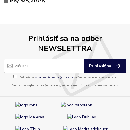
Misy, dózy, etažéry
Prihlásiť sa na odber
NEWSLETTRA
Prihlásiť sa
Súhlasím so
spracovaním osobných údajov
za účelom zasielania newslettera.
Nepremeškajte najnovšie ponuky, akcie a inšpirujúce tipy pre váš domov.