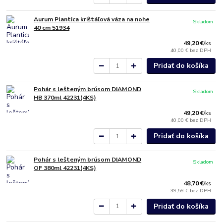
Aurum Plantica krištáľová váza na nohe
Skladom
40 cm 51934
49,20 €
/
ks
40,00 €
bez DPH
Pridať do košíka
Pohár s lešteným brúsom DIAMOND
Skladom
HB 370ml 42231(4KS)
49,20 €
/
ks
40,00 €
bez DPH
Pridať do košíka
Pohár s lešteným brúsom DIAMOND
Skladom
OF 380ml 42231(4KS)
48,70 €
/
ks
39,59 €
bez DPH
Pridať do košíka