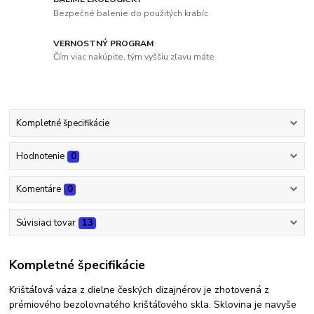
Bezpečné balenie do použitých krabíc
VERNOSTNÝ PROGRAM
Čím viac nakúpite, tým vyššiu zľavu máte
Kompletné špecifikácie
Hodnotenie
0
Komentáre
0
Súvisiaci tovar
13
Kompletné špecifikácie
Krištáľová váza z dielne českých dizajnérov je zhotovená z
prémiového bezolovnatého krištáľového skla. Sklovina je navyše