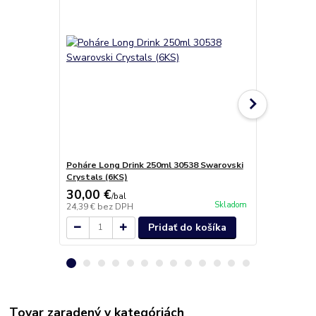
Poháre Long Drink 250ml 30538 Swarovski
Poháre na š
Crystals (6KS)
30538 Swaro
30,00 €
19,30 €
/
bal
/
b
Skladom
24,39 €
bez DPH
15,69 €
bez 
Pridať do košíka
Tovar zaradený v kategóriách