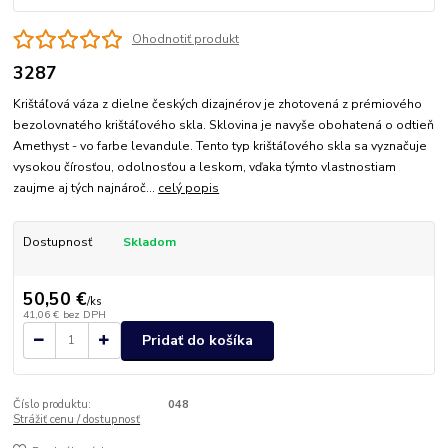
Ohodnotiť produkt
3287
Krištáľová váza z dielne českých dizajnérov je zhotovená z prémiového
bezolovnatého krištáľového skla. Sklovina je navyše obohatená o odtieň
Amethyst - vo farbe levandule. Tento typ krištáľového skla sa vyznačuje
vysokou čírosťou, odolnosťou a leskom, vďaka týmto vlastnostiam
zaujme aj tých najnároč...
celý popis
Dostupnosť
Skladom
50,50 €
/
ks
41,06 €
bez DPH
Pridať do košíka
Číslo produktu:
048
Strážiť cenu / dostupnosť