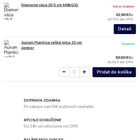
Diamond váza 25,5 cm M8KG31
Nie je skladom
32,90 €
/
ks
26,75 €
bez DPH
Detail
Aurum Plantica veľká misa 33 cm
Skladom
Amber
50,50 €
/
ks
41,06 €
bez DPH
Pridať do košíka
DOPRAVA ZDARMA
Pri nákupe nad 50€ poštovné neplatíte.
RÝCHLE DORUČENIE
Do 24h od odoslania cez DPD
BALÍME EKOLOGICKY