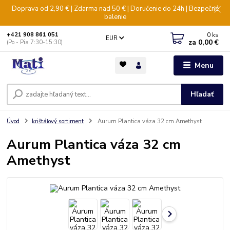
Doprava od 2,90 € | Zdarma nad 50 € | Doručenie do 24h | Bezpečné
balenie
0
ks
+421 908 861 051
EUR
za
0,00 €
(Po - Pia 7:30-15:30)
Menu
Hľadať
Úvod
krištáľový sortiment
Aurum Plantica váza 32 cm Amethyst
Aurum Plantica váza 32 cm
Amethyst