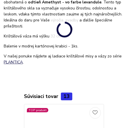
obohatená o
odtieň Amethyst - vo farbe levandule
. Tento typ
krištáľového skla sa vyznačuje vysokou čírosťou, odolnosťou a
leskom, vďaka týmto vlastnostiam zaujme aj tých najnáročnejších.
Ideálna do daru pre Vaše výročia, svadby a ďalšie špeciálne
príležitosti.
Krištáľová váza má výšku 32 cm.
Balenie v modrej kartónovej krabici - 1ks.
V našej ponuke nájdete aj ladiace krištáľové misy a vázy zo série
PLANTICA
.
Súvisiaci tovar
13
TOP produkt