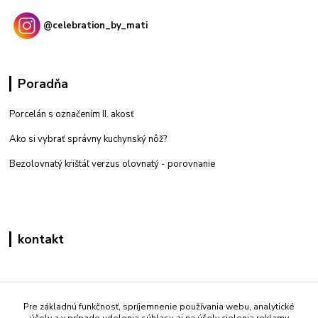
@celebration_by_mati
Poradňa
Porcelán s označením II. akosť
Ako si vybrať správny kuchynský nôž?
Bezolovnatý krištáľ verzus olovnatý -
porovnanie
kontakt
Zákaznícka podpora eshop mati
+421 908 861 051
Pre základnú funkčnosť, spríjemnenie používania webu, analytické