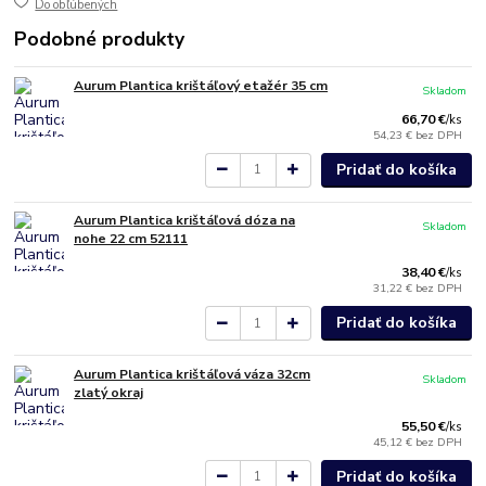
Do obľúbených
Podobné produkty
Aurum Plantica krištáľový etažér 35 cm
Skladom
66,70 €
/
ks
54,23 €
bez DPH
Pridať do košíka
Aurum Plantica krištáľová dóza na
Skladom
nohe 22 cm 52111
38,40 €
/
ks
31,22 €
bez DPH
Pridať do košíka
Aurum Plantica krištáľová váza 32cm
Skladom
zlatý okraj
55,50 €
/
ks
45,12 €
bez DPH
Pridať do košíka