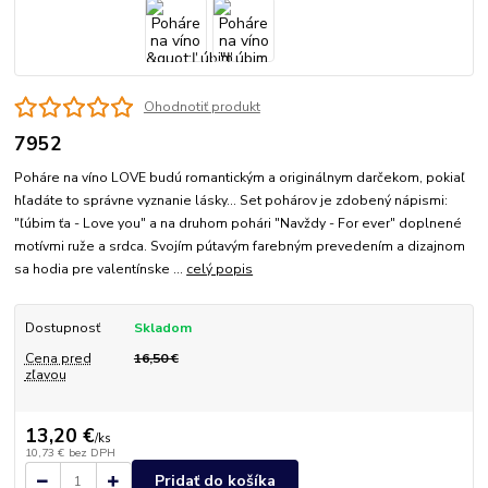
Ohodnotiť produkt
7952
Poháre na víno LOVE budú romantickým a originálnym darčekom, pokiaľ
hľadáte to správne vyznanie lásky... Set pohárov je zdobený nápismi:
"ľúbim ťa - Love you" a na druhom pohári "Navždy - For ever" doplnené
motívmi ruže a srdca. Svojím pútavým farebným prevedením a dizajnom
sa hodia pre valentínske ...
celý popis
Dostupnosť
Skladom
Cena pred
16,50 €
zľavou
13,20 €
/
ks
10,73 €
bez DPH
Pridať do košíka