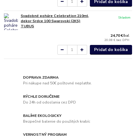
Pridať do košíka
Svadobné poháre Celebration 210ml,
Skladom
dekor Srdce 100 Swarovski (2KS)
TUBUS
24,70 €
/
bal
20,08 €
bez DPH
Pridať do košíka
DOPRAVA ZDARMA
Pri nákupe nad 50€ poštovné neplatíte.
RÝCHLE DORUČENIE
Do 24h od odoslania cez DPD
BALÍME EKOLOGICKY
Bezpečné balenie do použitých krabíc
VERNOSTNÝ PROGRAM