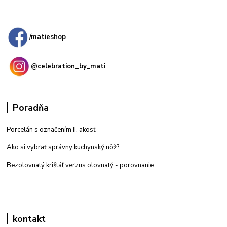
Kamenná
predajňa: Priemyselná 2, 949 01 Nitra
/matieshop
@celebration_by_mati
Poradňa
Porcelán s označením II. akosť
Ako si vybrať správny kuchynský nôž?
Bezolovnatý krištáľ verzus olovnatý -
porovnanie
kontakt