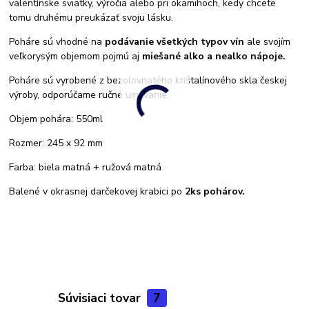
valentínske sviatky, výročia alebo pri okamihoch, kedy chcete
tomu druhému preukázať svoju lásku.
Poháre sú vhodné na
podávanie všetkých typov vín
ale svojím
veľkorysým objemom pojmú aj
miešané alko a nealko nápoje.
Poháre sú vyrobené z bezolovnatého krištalínového skla českej
výroby, odporúčame ručné umývanie.
Objem pohára: 550ml
Rozmer: 245 x 92 mm
Farba: biela matná + ružová matná
Balené v okrasnej darčekovej krabici po
2ks pohárov.
Súvisiaci tovar
7