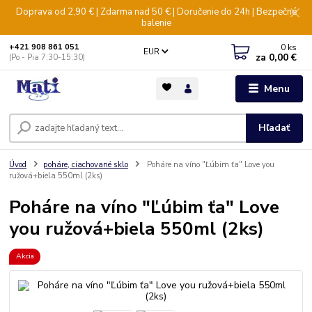
Doprava od 2,90 € | Zdarma nad 50 € | Doručenie do 24h | Bezpečné
balenie
0
ks
+421 908 861 051
EUR
za
0,00 €
(Po - Pia 7:30-15:30)
Menu
Hľadať
Úvod
poháre, ciachované sklo
Poháre na víno "Ľúbim ťa" Love you
ružová+biela 550ml (2ks)
Poháre na víno "Ľúbim ťa" Love
you ružová+biela 550ml (2ks)
Akcia