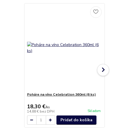
Poháre na víno Celebration 360ml (6 ks)
Poháre na v
(4KS)
18,30 €
14,70 €
/
ks
/
k
Skladom
14,88 €
bez DPH
11,95 €
bez 
Pridať do košíka