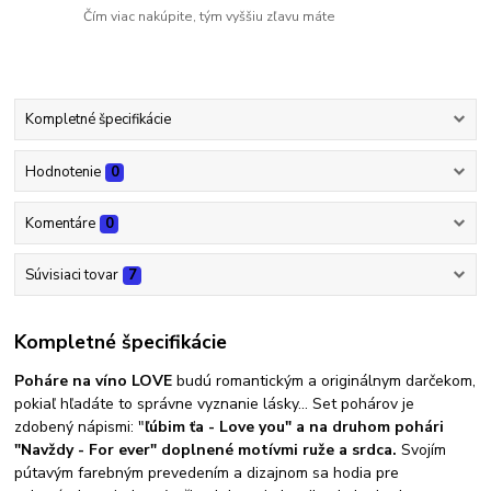
Čím viac nakúpite, tým vyššiu zľavu máte
Kompletné špecifikácie
Hodnotenie
0
Komentáre
0
Súvisiaci tovar
7
Kompletné špecifikácie
Poháre na víno LOVE
budú romantickým a originálnym darčekom,
pokiaľ hľadáte to správne vyznanie lásky... Set pohárov je
zdobený nápismi: "
ľúbim ťa - Love you" a na druhom pohári
"Navždy - For ever" doplnené motívmi ruže a srdca.
Svojím
pútavým farebným prevedením a dizajnom sa hodia pre