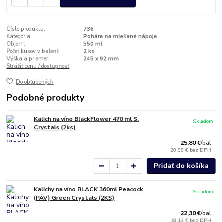
Číslo produktu:
736
Kategória:
Poháre na miešané nápoje
Objem:
550 ml
Počet kusov v balení:
2 ks
Výška a priemer:
245 x 92 mm
Strážiť cenu / dostupnosť
Do obľúbených
Podobné produkty
Kalich na víno BlackFlower 470 ml S.
Skladom
Crystals (2ks)
25,80 €
/
bal
20,98 €
bez DPH
Pridať do košíka
Kalichy na víno BLACK 360ml Peacock
Skladom
(PÁV) Green Crystals (2KS)
22,30 €
/
bal
18,13 €
bez DPH