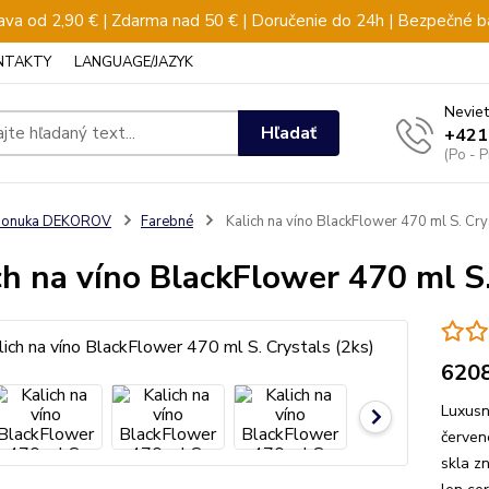
va od 2,90 € | Zdarma nad 50 € | Doručenie do 24h | Bezpečné b
NTAKTY
LANGUAGE/JAZYK
Neviet
Hľadať
+421
(Po - 
ponuka DEKOROV
Farebné
Kalich na víno BlackFlower 470 ml S. Cry
ch na víno BlackFlower 470 ml S.
620
Luxusn
červen
skla z