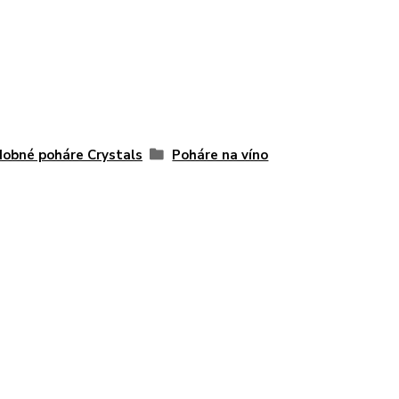
obné poháre Crystals
Poháre na víno