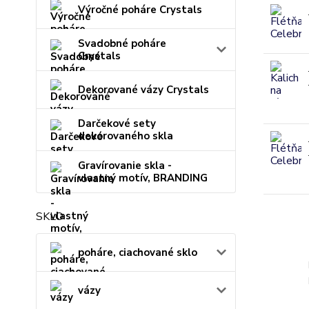
Výročné poháre Crystals
Svadobné poháre
Crystals
Dekorované vázy Crystals
Darčekové sety
dekorovaného skla
Gravírovanie skla -
vlastný motív, BRANDING
SKLO
poháre, ciachované sklo
vázy