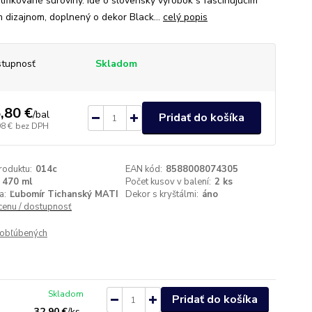
tifikované suroviny. Ide o slovenský výrobok s fascinujúcim
m dizajnom, doplnený o dekor Black...
celý popis
tupnosť
Skladom
,80 €
/
bal
Pridať do košíka
98 €
bez DPH
roduktu:
014c
EAN kód:
8588008074305
470 ml
Počet kusov v balení:
2 ks
a:
Ľubomír Tichanský MATI
Dekor s kryštálmi:
áno
 cenu / dostupnosť
obľúbených
Skladom
Pridať do košíka
32,90 €
/
ks