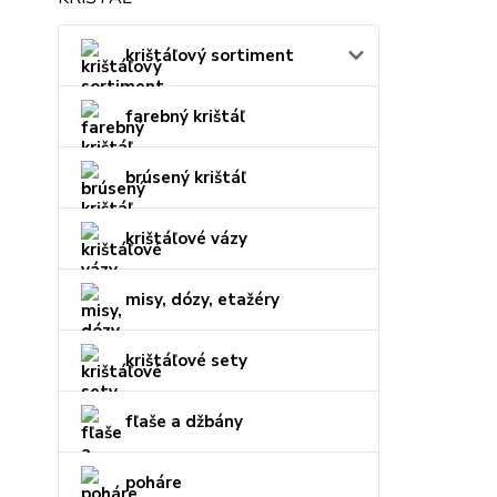
krištáľový sortiment
farebný krištáľ
brúsený krištáľ
krištáľové vázy
misy, dózy, etažéry
krištáľové sety
fľaše a džbány
poháre