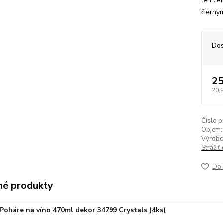
len cer
čierny
Dos
25
20,
Číslo p
Objem:
Výrobc
Strážiť
Do 
é produkty
Poháre na víno 470ml dekor 34799 Crystals (4ks)