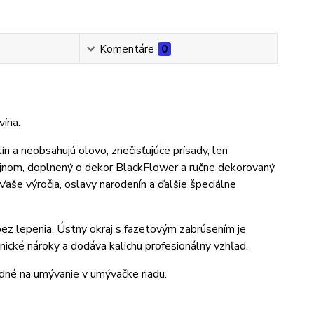
Komentáre
0
ína.
n a neobsahujú olovo, znečisťujúce prísady, len
izajnom, doplnený o dekor BlackFlower a ručne dekorovaný
še výročia, oslavy narodenín a ďalšie špeciálne
z lepenia. Ústny okraj s fazetovým zabrúsením je
nické nároky a dodáva kalichu profesionálny vzhľad.
odné na umývanie v umývačke riadu.