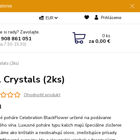
alenie
Prihlásenie
EUR
e si rady? Zavolajte.
0
ks
 908 861 051
za
0,00 €
Pia 7:30-15:30)
stals (2ks)
 Crystals (2ks)
Ohodnotiť produkt
8
é poháre Celebration BlackFlower určené na podávanie
ého vína. Luxusné poháre typu kalich majú špeciálne zloženie
náme ako krištalín a neobsahujú olovo, znečisťujúce prísady,