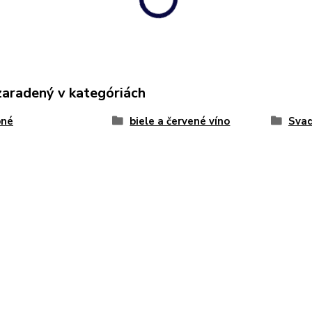
zaradený v kategóriách
bné
biele a červené víno
Svad