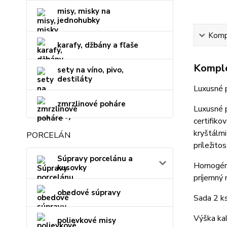
misy, misky na
jednohubky
Kompl
karafy, džbány a fľaše
Komple
sety na víno, pivo,
destiláty
Luxusné 
zmrzlinové poháre
Luxusné p
certifiko
kryštálmi
PORCELÁN
príležitost
Súpravy porcelánu a
Homogénn
kusovky
príjemný 
obedové súpravy
Sada 2 ks
Výška kal
polievkové misy