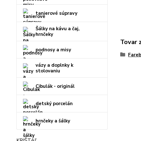
tanierové súpravy
Šálky na kávu a čaj,
hrnčeky
Tovar 
podnosy a misy
Fare
vázy a doplnky k
stolovaniu
Cibulák - originál
detský porcelán
hrnčeky a šálky
KRIŠTÁĽ