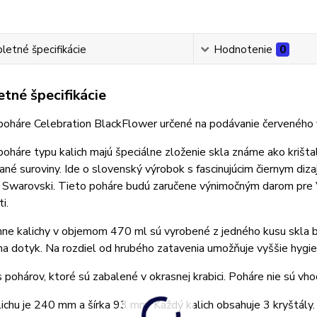
etné špecifikácie
Hodnotenie
0
tné špecifikácie
poháre Celebration BlackFlower určené na podávanie červeného v
oháre typu kalich majú špeciálne zloženie skla známe ako krištalí
vané suroviny. Ide o slovenský výrobok s fascinujúcim čiernym d
 Swarovski. Tieto poháre budú zaručene výnimočným darom pre Va
i.
e kalichy v objemom 470 ml sú vyrobené z jedného kusu skla be
na dotyk. Na rozdiel od hrubého zatavenia umožňuje vyššie hygie
 pohárov, ktoré sú zabalené v okrasnej krabici. Poháre nie sú vh
ichu je 240 mm a šírka 93 mm. Každý kalich obsahuje 3 kryštály.