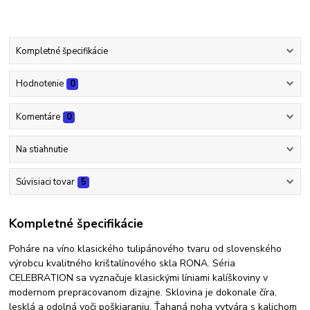
Kompletné špecifikácie
Hodnotenie
0
Komentáre
0
Na stiahnutie
Súvisiaci tovar
5
Kompletné špecifikácie
Poháre na víno klasického tulipánového tvaru od slovenského
výrobcu kvalitného krištalínového skla RONA. Séria
CELEBRATION sa vyznačuje klasickými líniami kalíškoviny v
modernom prepracovanom dizajne. Sklovina je dokonale číra,
lesklá a odolná voči poškiaraniu. Ťahaná noha vytvára s kalichom