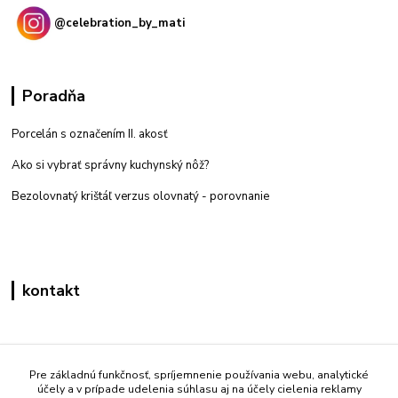
@celebration_by_mati
Poradňa
Porcelán s označením II. akosť
Ako si vybrať správny kuchynský nôž?
Bezolovnatý krištáľ verzus olovnatý -
porovnanie
kontakt
Zákaznícka podpora eshop mati
+421 908 861 051
Pre základnú funkčnosť, spríjemnenie používania webu, analytické
účely a v prípade udelenia súhlasu aj na účely cielenia reklamy
(Po - Pia 7:30-15:30)