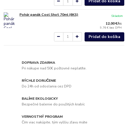
Pridať do košíka
Pohár panák Cool Shot 70ml (6KS)
Skladom
12,00 €
/
ks
9,76 €
bez DPH
Pridať do košíka
DOPRAVA ZDARMA
Pri nákupe nad 50€ poštovné neplatíte.
RÝCHLE DORUČENIE
Do 24h od odoslania cez DPD
BALÍME EKOLOGICKY
Bezpečné balenie do použitých krabíc
VERNOSTNÝ PROGRAM
Čím viac nakúpite, tým vyššiu zľavu máte