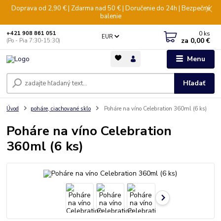
Doprava od 2,90 € | Zdarma nad 50 € | Doručenie do 24h | Bezpečné
balenie
0
ks
+421 908 861 051
EUR
za
0,00 €
(Po - Pia 7:30-15:30)
Menu
Hľadať
Úvod
poháre, ciachované sklo
Poháre na víno Celebration 360ml (6 ks)
Poháre na víno Celebration
360ml (6 ks)