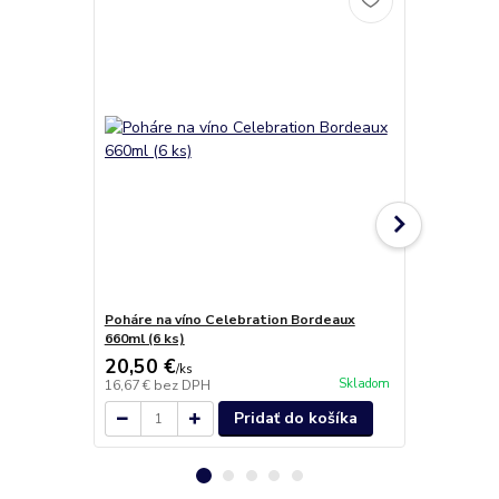
Poháre na víno Celebration Bordeaux
Poháre na v
660ml (6 ks)
760ml (6KS)
20,50 €
21,50 €
/
ks
/
k
Skladom
16,67 €
bez DPH
17,48 €
bez 
Pridať do košíka