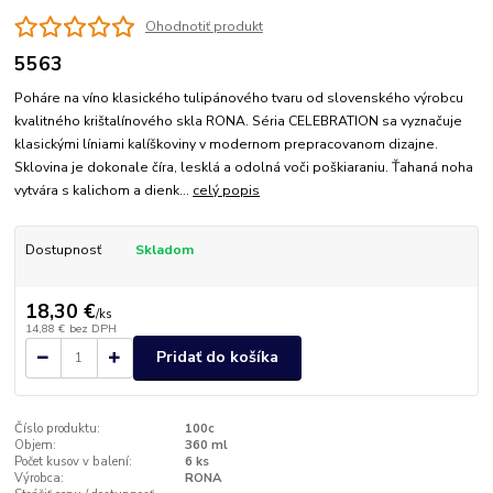
Ohodnotiť produkt
5563
Poháre na víno klasického tulipánového tvaru od slovenského výrobcu
kvalitného krištalínového skla RONA. Séria CELEBRATION sa vyznačuje
klasickými líniami kalíškoviny v modernom prepracovanom dizajne.
Sklovina je dokonale číra, lesklá a odolná voči poškiaraniu. Ťahaná noha
vytvára s kalichom a dienk...
celý popis
Dostupnosť
Skladom
18,30 €
/
ks
14,88 €
bez DPH
Pridať do košíka
Číslo produktu:
100c
Objem:
360 ml
Počet kusov v balení:
6 ks
Výrobca:
RONA