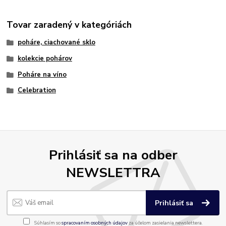
Tovar zaradený v kategóriách
poháre, ciachované sklo
kolekcie pohárov
Poháre na víno
Celebration
Prihlásiť sa na odber
NEWSLETTRA
Prihlásiť sa
Súhlasím so
spracovaním osobných údajov
za účelom zasielania newslettera.