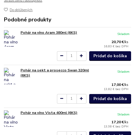
Strážiť cenu / dostupnosť
Do obľúbených
Podobné produkty
Pohár na víno Aram 380ml (6KS)
Skladom
20,70 €
/
ks
16,83 €
bez DPH
Pridať do košíka
Pohár na sekt a prosecco Swan 320ml
Skladom
(6KS)
17,00 €
/
ks
13,82 €
bez DPH
Pridať do košíka
Pohár na víno Vista 400ml (6KS)
Skladom
17,20 €
/
ks
13,98 €
bez DPH