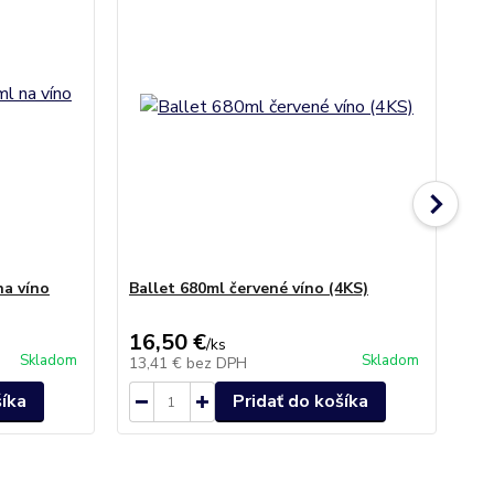
na víno
Ballet 680ml červené víno (4KS)
Po
16,50 €
15
/
ks
Skladom
Skladom
13,41 €
bez DPH
12
šíka
Pridať do košíka