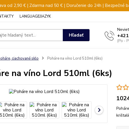
va od 2,90 € | Zdarma nad 50 € | Doručenie do 24h | Bezpečné b
NTAKTY
LANGUAGE/JAZYK
Neviet
Hľadať
+421
(Po - 
oháre, ciachované sklo
Poháre na víno Lord 510ml (6ks)
re na víno Lord 510ml (6ks)
102
Poháre
krišta