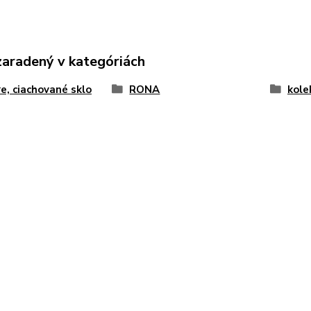
zaradený v kategóriách
e, ciachované sklo
RONA
kole