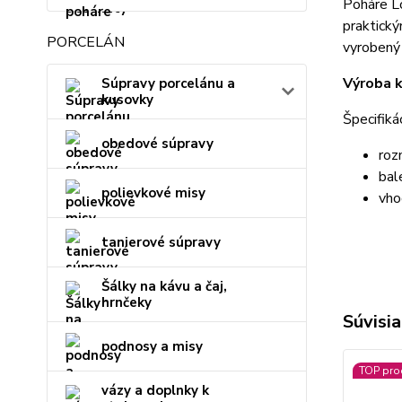
Poháre L
praktický
PORCELÁN
vyrobený 
Výroba k
Súpravy porcelánu a
kusovky
Špecifikác
obedové súpravy
roz
bal
polievkové misy
vho
tanierové súpravy
Šálky na kávu a čaj,
hrnčeky
Súvisia
podnosy a misy
TOP pro
vázy a doplnky k