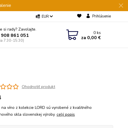
alenie
Prihlásenie
EUR
e si rady? Zavolajte.
0
ks
 908 861 051
za
0,00 €
Pia 7:30-15:30)
Ohodnotiť produkt
4
 na víno z kolekcie LORD sú vyrobené z kvalitného
línového skla slovenskej výroby.
celý popis