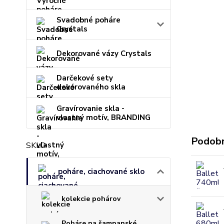
Svadobné poháre
Crystals
Dekorované vázy Crystals
Darčekové sety
dekorovaného skla
Gravírovanie skla -
vlastný motív, BRANDING
Podobn
SKLO
poháre, ciachované sklo
kolekcie pohárov
Poháre na šampanské,