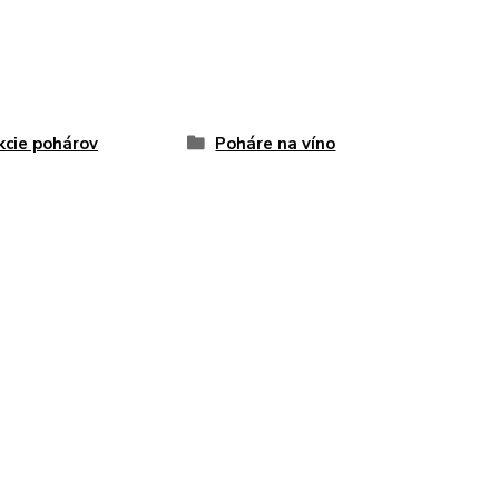
kcie pohárov
Poháre na víno