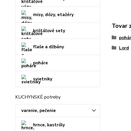
misy, dózy, etažéry
Tovar 
krištáľové sety
pohár
fľaše a džbány
Lord
poháre
svietniky
KUCHYNSKÉ potreby
varenie, pečenie
hrnce, kastróly