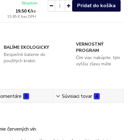
Skladom
Pridať do košíka
19,50 €
/
ks
15,85 €
bez DPH
VERNOSTNÝ
BALÍME EKOLOGICKY
PROGRAM
Bezpečné balenie do
Čím viac nakúpite, tým
použitých krabíc
vyššiu zľavu máte
omentáre
0
Súvisiaci tovar
4
ie červených vín.