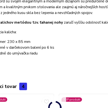
ord sú svojím elegantným a moderným dizajnom sú predurčené d
m a kvalitným prvkom stolovania ale zaujmú aj náročnejších host
z jedného kusu skla bez lepenia a nevzhľadných spojov.
alichov metódou tzv. ťahanej nohy
zaručí vyššiu odolnosť kali
ia kalicha:
mer: 230 x 85 mm
ené v darčekovom balení po 6 ks
dné do umývačka riadu
ci tovar
4
dukt
TOP produkt