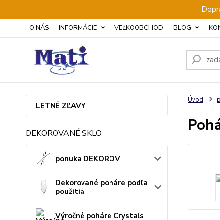
Dopra
O NÁS
INFORMÁCIE
VEĽKOOBCHOD
BLOG
KO
Úvod
p
LETNÉ ZĽAVY
Pohá
DEKOROVANÉ SKLO
ponuka DEKOROV
Dekorované poháre podľa
použitia
Výročné poháre Crystals