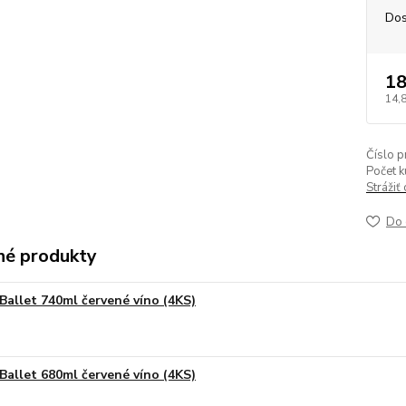
Dos
18
14,
Číslo p
Počet k
Strážiť
Do 
é produkty
Ballet 740ml červené víno (4KS)
Ballet 680ml červené víno (4KS)