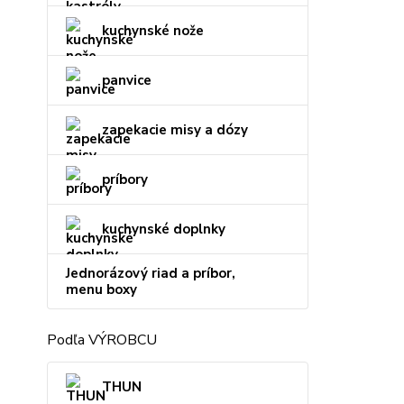
kuchynské nože
panvice
zapekacie misy a dózy
príbory
kuchynské doplnky
Jednorázový riad a príbor,
menu boxy
Podľa VÝROBCU
THUN