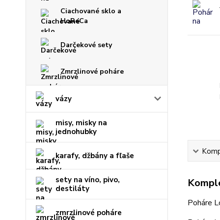
Ciachované sklo a
HoReCa
Darčekové sety
Zmrzlinové poháre
vázy
misy, misky na
jednohubky
Kompl
karafy, džbány a fľaše
sety na víno, pivo,
Komple
destiláty
Poháre Lo
zmrzlinové poháre