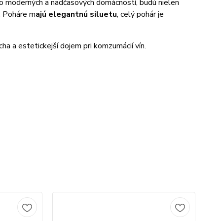
o moderných a nadčasových domácností, budú nielen
í. Poháre m
ajú elegantnú siluetu
, celý pohár je
cha a estetickejší dojem pri komzumácií vín.