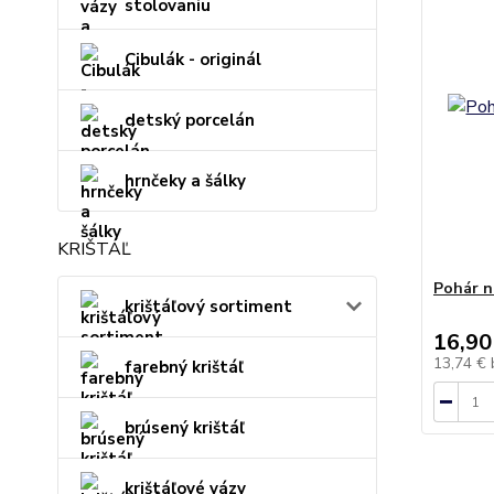
stolovaniu
Cibulák - originál
detský porcelán
hrnčeky a šálky
KRIŠTÁĽ
Pohár n
krištáľový sortiment
16,90
13,74 €
farebný krištáľ
brúsený krištáľ
krištáľové vázy