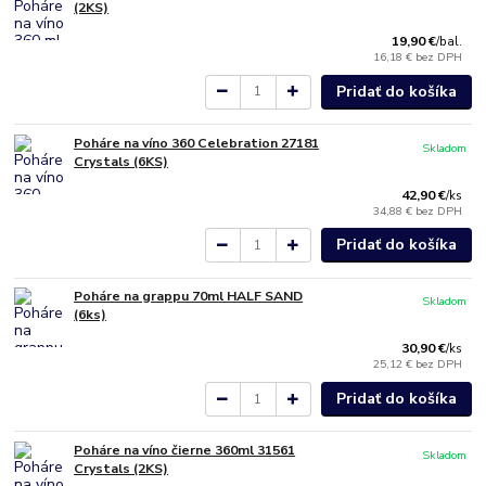
(2KS)
19,90 €
/
bal.
16,18 €
bez DPH
Pridať do košíka
Poháre na víno 360 Celebration 27181
Skladom
Crystals (6KS)
42,90 €
/
ks
34,88 €
bez DPH
Pridať do košíka
Poháre na grappu 70ml HALF SAND
Skladom
(6ks)
30,90 €
/
ks
25,12 €
bez DPH
Pridať do košíka
Poháre na víno čierne 360ml 31561
Skladom
Crystals (2KS)