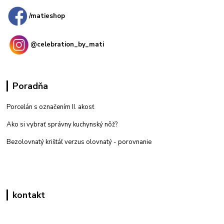
/matieshop
@celebration_by_mati
Poradňa
Porcelán s označením II. akosť
Ako si vybrať správny kuchynský nôž?
Bezolovnatý krištáľ verzus olovnatý -
porovnanie
kontakt
Zákaznícka podpora eshop mati