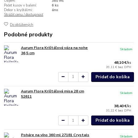
Objem:
360 ml
Počet kusov v balení:
6 ks
Dekor s kryštálmi:
áno
Strážiť cenu / dostupnosť
Do obľúbených
Podobné produkty
Aurum Flora Krištáľová váza na nohe
Skladom
36,5 cm
48,10 €
/
ks
39,11 €
bez DPH
Pridať do košíka
Aurum Flora Krištáľová misa 28 cm
Skladom
52611
38,40 €
/
ks
31,22 €
bez DPH
Pridať do košíka
Poháre na víno 360 ml 27181 Crystals
Skladom