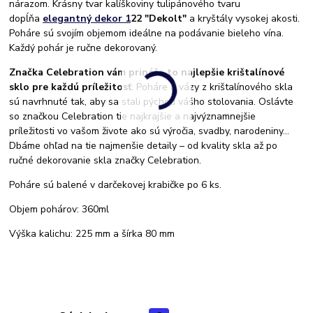
nárazom. Krásny tvar kalíškoviny tulipánového tvaru
dopĺňa
elegantný dekor 1
22 "Dekolt"
a kryštály vysokej akosti.
Poháre sú svojím objemom ideálne na podávanie bieleho vína.
Každý pohár je ručne dekorovaný.
Značka Celebration vám prináša to najlepšie krištalínové
sklo pre každú príležitosť
. Poháre a vázy z krištalínového skla
sú navrhnuté tak, aby sa stali pýchou vášho stolovania. Oslávte
so značkou Celebration tie najkrajšie a najvýznamnejšie
príležitosti vo vašom živote ako sú výročia, svadby, narodeniny...
Dbáme ohľad na tie najmenšie detaily – od kvality skla až po
ručné dekorovanie skla značky Celebration.
Poháre sú balené v darčekovej krabičke po 6 ks.
Objem pohárov: 360ml
Výška kalichu: 225 mm a šírka 80 mm