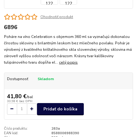
Ohodnotiť produkt
6896
Poháre na víno Celebration s objemom 360 ml sa vyznačujú dokonalou
čírosťou skloviny s brilantným leskom bez mliečneho povlaku. Pohár je
výrobený z kvalitného krištalínového skla slovenskej výroby, sklovina má
zároveň vyššou odolnosť voči nárazom. Krásny tvar kalíškoviny
tulipánového tvaru dopĺňa el...
celý popis
Dostupnosť
Skladom
41,80 €
/
bal
33,98 €
bez DPH
Pridať do košíka
Číslo produktu:
263a
EAN kód:
8588006988390