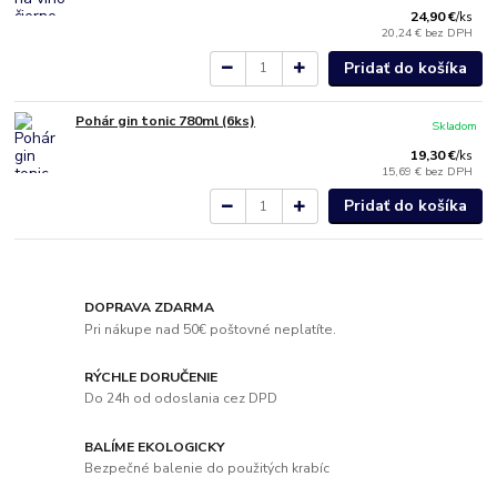
24,90 €
/
ks
20,24 €
bez DPH
Pridať do košíka
Pohár gin tonic 780ml (6ks)
Skladom
19,30 €
/
ks
15,69 €
bez DPH
Pridať do košíka
DOPRAVA ZDARMA
Pri nákupe nad 50€ poštovné neplatíte.
RÝCHLE DORUČENIE
Do 24h od odoslania cez DPD
BALÍME EKOLOGICKY
Bezpečné balenie do použitých krabíc