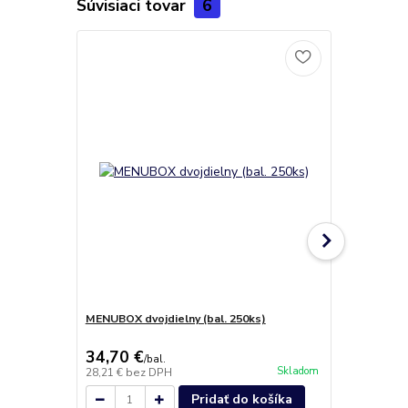
Súvisiaci tovar
6
MENUBOX dvojdielny (bal. 250ks)
Darčekové b
34,70 €
4,90 €
/
bal.
/
ks
Skladom
28,21 €
bez DPH
3,98 €
bez D
Pridať do košíka