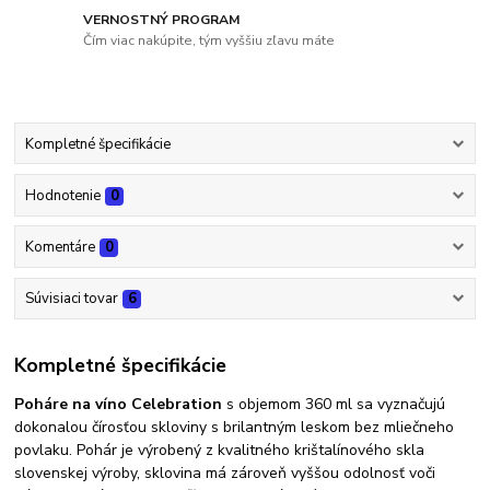
VERNOSTNÝ PROGRAM
Čím viac nakúpite, tým vyššiu zľavu máte
Kompletné špecifikácie
Hodnotenie
0
Komentáre
0
Súvisiaci tovar
6
Kompletné špecifikácie
Poháre na víno Celebration
s objemom 360 ml sa vyznačujú
dokonalou čírosťou skloviny s brilantným leskom bez mliečneho
povlaku. Pohár je výrobený z kvalitného krištalínového skla
slovenskej výroby, sklovina má zároveň vyššou odolnosť voči