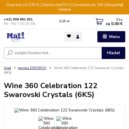
Doprava od 2,90 € | Zdarma nad 50 € | Doručenie do 24h | Bezpečné
balenie
0
ks
+421 908 861 051
EUR
za
0,00 €
(Po - Pia 7:30-15:30)
Menu
Hľadať
Úvod
ponuka DEKOROV
Wine 360 Celebration 122 Swarovski Crystals
(6KS)
Wine 360 Celebration 122
Swarovski Crystals (6KS)