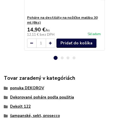
Poháre na destiláty na nožičke malibu 30
Wine 360 Ce
ml (6ks)
Crystals (6
14,90 €
41,80 €
/
ks
/
b
Skladom
12,11 €
bez DPH
33,98 €
bez 
Pridať do košíka
Tovar zaradený v kategóriách
ponuka DEKOROV
Dekorované poháre podľa použitia
Dekolt 122
šampanské, sekt, prosecco