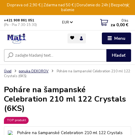
Doprava od 2,90 € | Zdarma nad 50 € | Doručenie do 24h | Bezpečné
balenie
0
ks
+421 908 861 051
EUR
za
0,00 €
(Po - Pia 7:30-15:30)
Menu
Hľadať
Úvod
ponuka DEKOROV
Poháre na šampanské Celebration 210 ml 122
Crystals (6KS)
Poháre na šampanské
Celebration 210 ml 122 Crystals
(6KS)
TOP produkt