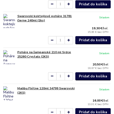
Pridať do košíka
Swarovski koktejlové poháre 31781
Skladom
čierne 240ml (2ks)
19,30 €
/
bal.
15,69 €
bez DPH
Pridať do košíka
Poháre na šampanské 210 ml Srdce
Skladom
25260 Crystals (2KS)
20,50 €
/
bal
16,67 €
bez DPH
Pridať do košíka
Malibu Flétne 120ml 34799 Swarovski
Skladom
(2KS)
16,00 €
/
bal
13,01 €
bez DPH
Pridať do košíka