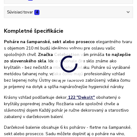
Súvisiaci tovar
4
Kompletné špecifikácie
Poháre na šampanské, sekt alebo prosecco
elegantného tvaru
s objemom 210 ml budú ideálnou voľnou pre oslavu vašic
spoločných chvíľ.
Značka Celebration
vám prináša
to najlepšie
zo slovenského skla
. Ide o dokonale číre sklo známe ako
kryštalín - bez nečistôt a mliečneho povlaku. Poháre sú vyrábané
metódou ťahanej nohy, vďaka čomu majú profesionálny vzhľad
bez lepenej nohy. Ústny okraj je fazetovo zabrúsený, vďaka čomu
je príjemný na dotyk a spľňa najnáročnejšie hygienické nároky.
Krásny vzhľad podčiarkuje dekor
122 "Dekolt"
obohatený o
kryštály poprednej značky. Rozžiaria vaše spoločné chvíle a
slávnostný dojem Každý pohár je ručne dekorovaný a starostlivo
zabalený v darčekovom balení.
Darčekové balenie obsahuje 6 ks pohárov - fletne na šampanské,
sekt alebo prosecco. Sadu môžete doplniť aj o poháre na víno,