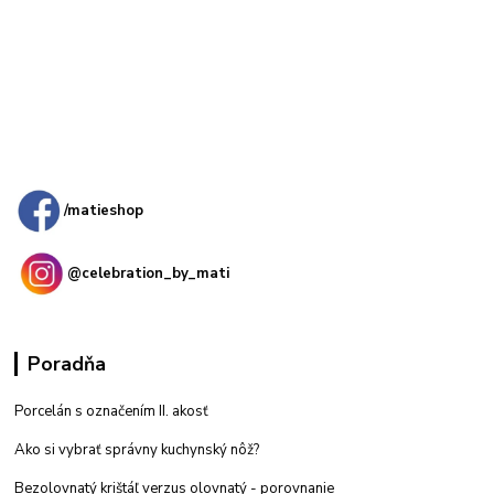
Kamenná
predajňa: Priemyselná 2, 949 01 Nitra
/matieshop
@celebration_by_mati
Poradňa
Porcelán s označením II. akosť
Ako si vybrať správny kuchynský nôž?
Bezolovnatý krištáľ verzus olovnatý -
porovnanie