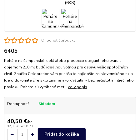
Ohodnotiť produkt
6405
Poháre na šampanské, sekt alebo prosecco elegantného tvaru s
objemom 210 ml budú ideálnou voľnou pre oslavu vašic spoločných
chvíľ. Značka Celebration vám prináša to najlepšie zo slovenského skla.
Ide o dokonale číre sklo známe ako kryštalín - bez nečistôt a mliečneho
povlaku. Poháre sú vyrábané met...
celý popis
Dostupnosť
Skladom
40,50 €
/
bal
32,93 €
bez DPH
Pridať do košíka