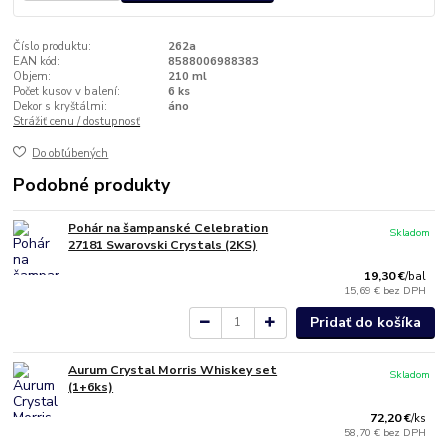
Číslo produktu:
262a
EAN kód:
8588006988383
Objem:
210 ml
Počet kusov v balení:
6 ks
Dekor s kryštálmi:
áno
Strážiť cenu / dostupnosť
Do obľúbených
Podobné produkty
Pohár na šampanské Celebration
Skladom
27181 Swarovski Crystals (2KS)
19,30 €
/
bal
15,69 €
bez DPH
Pridať do košíka
Aurum Crystal Morris Whiskey set
Skladom
(1+6ks)
72,20 €
/
ks
58,70 €
bez DPH