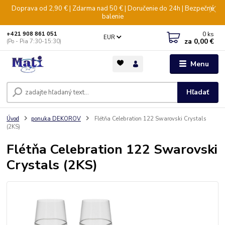
Doprava od 2,90 € | Zdarma nad 50 € | Doručenie do 24h | Bezpečné
balenie
0
ks
+421 908 861 051
EUR
za
0,00 €
(Po - Pia 7:30-15:30)
Menu
Hľadať
Úvod
ponuka DEKOROV
Flétňa Celebration 122 Swarovski Crystals
(2KS)
Flétňa Celebration 122 Swarovski
Crystals (2KS)