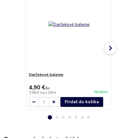
Darčekové balenie
MENUBOX jed
4,90 €
34,60 €
/
ks
/
b
Skladom
3,98 €
bez DPH
28,13 €
bez 
Pridať do košíka