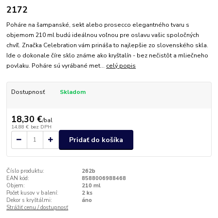
2172
Poháre na šampanské, sekt alebo prosecco elegantného tvaru s
objemom 210 ml budú ideálnou voľnou pre oslavu vašic spoločných
chvíľ. Značka Celebration vám prináša to najlepšie zo slovenského skla.
Ide o dokonale číre sklo známe ako kryštalín - bez nečistôt a mliečneho
povlaku. Poháre sú vyrábané met...
celý popis
Dostupnosť
Skladom
18,30 €
/
bal
14,88 €
bez DPH
Pridať do košíka
Číslo produktu:
262b
EAN kód:
8588006988468
Objem:
210 ml
Počet kusov v balení:
2 ks
Dekor s kryštálmi:
áno
Strážiť cenu / dostupnosť