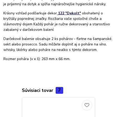
je príjemný na dotyk a spľňa najnáročnejšie hygienické nároky.
Krásny vzhľad podčiarkuje dekor
122 "Dekolt"
obohatený o
kryštály poprednej značky. Rozžiaria vaše spoločné chvíle a
slávnostný dojem Každý pohár je ručne dekorovaný a starostlivo
zabalený v darčekovom balení.
Darčekové balenie obsahuje 2 ks pohárov - fletne na šampanské,
sekt alebo prosecco. Sadu môžete doplniť aj o poháre na víno,
whisky, likérky alebo poháre na nealko s týmto dekorom.
Rozmer pohára (v x š): 263 mm x 66 mm.
Súvisiaci tovar
7