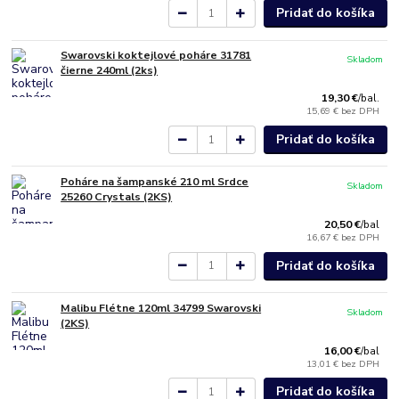
Pridať do košíka
Swarovski koktejlové poháre 31781
Skladom
čierne 240ml (2ks)
19,30 €
/
bal.
15,69 €
bez DPH
Pridať do košíka
Poháre na šampanské 210 ml Srdce
Skladom
25260 Crystals (2KS)
20,50 €
/
bal
16,67 €
bez DPH
Pridať do košíka
Malibu Flétne 120ml 34799 Swarovski
Skladom
(2KS)
16,00 €
/
bal
13,01 €
bez DPH
Pridať do košíka