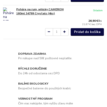
Poháre na rum, whisky CAMERON
Skladom
160ml 34799 Crystals (4ks)
26,90 €
/
ks
21,87 €
bez DPH
Pridať do košíka
DOPRAVA ZDARMA
Pri nákupe nad 50€ poštovné neplatíte.
RÝCHLE DORUČENIE
Do 24h od odoslania cez DPD
BALÍME EKOLOGICKY
Bezpečné balenie do použitých krabíc
VERNOSTNÝ PROGRAM
Čím viac nakúpite, tým vyššiu zľavu máte