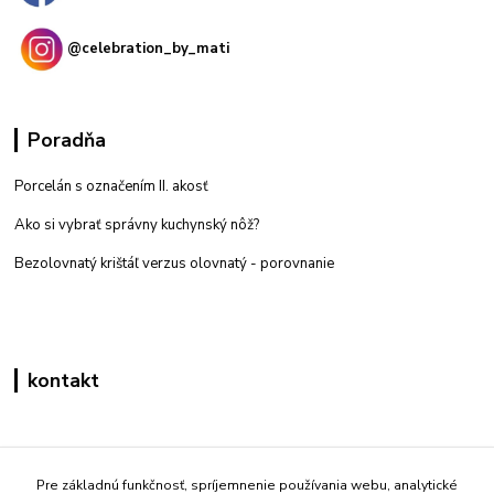
@celebration_by_mati
Poradňa
Porcelán s označením II. akosť
Ako si vybrať správny kuchynský nôž?
Bezolovnatý krištáľ verzus olovnatý -
porovnanie
kontakt
Zákaznícka podpora eshop mati
+421 908 861 051
Pre základnú funkčnosť, spríjemnenie používania webu, analytické