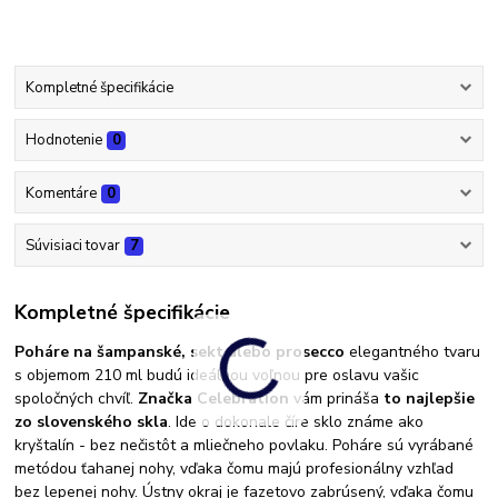
Kompletné špecifikácie
Hodnotenie
0
Komentáre
0
Súvisiaci tovar
7
Kompletné špecifikácie
Poháre na šampanské, sekt alebo prosecco
elegantného tvaru
s objemom 210 ml budú ideálnou voľnou pre oslavu vašic
spoločných chvíľ.
Značka Celebration
vám prináša
to najlepšie
zo slovenského skla
. Ide o dokonale číre sklo známe ako
kryštalín - bez nečistôt a mliečneho povlaku. Poháre sú vyrábané
metódou ťahanej nohy, vďaka čomu majú profesionálny vzhľad
bez lepenej nohy. Ústny okraj je fazetovo zabrúsený, vďaka čomu