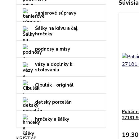
Súvisia
tanierové súpravy
Šálky na kávu a čaj,
hrnčeky
podnosy a misy
vázy a doplnky k
stolovaniu
Cibulák - originál
detský porcelán
Pohár n
27181 S
hrnčeky a šálky
19,30
KRIŠTÁĽ