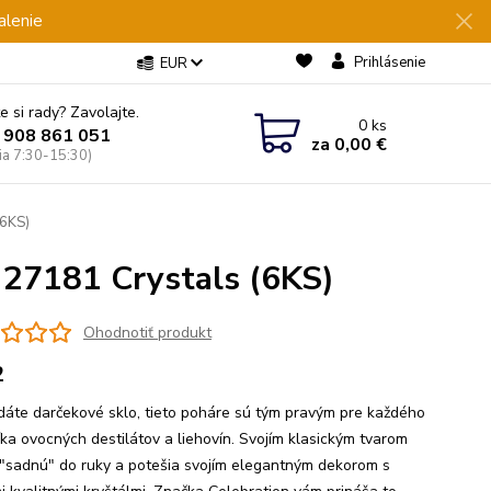
alenie
Prihlásenie
EUR
e si rady? Zavolajte.
0
ks
 908 861 051
za
0,00 €
Pia 7:30-15:30)
(6KS)
 27181 Crystals (6KS)
Ohodnotiť produkt
2
dáte darčekové sklo, tieto poháre sú tým pravým pre každého
íka ovocných destilátov a liehovín. Svojím klasickým tvarom
"sadnú" do ruky a potešia svojím elegantným dekorom s