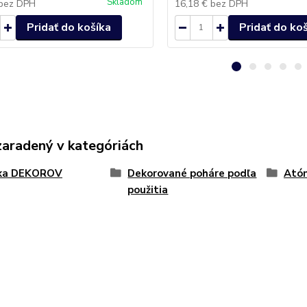
Skladom
bez DPH
16,18 €
bez DPH
Pridať do košíka
Pridať do ko
zaradený v kategóriách
ka DEKOROV
Dekorované poháre podľa
Ató
použitia