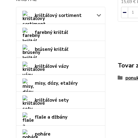
15,69 €
krištáľový sortiment
farebný krištáľ
brúsený krištáľ
Tovar 
krištáľové vázy
ponu
misy, dózy, etažéry
krištáľové sety
fľaše a džbány
poháre