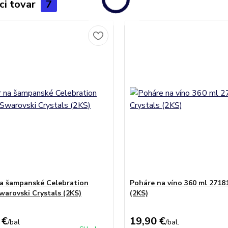
ci tovar
7
a šampanské Celebration
Poháre na víno 360 ml 27181
warovski Crystals (2KS)
(2KS)
 €
19,90 €
/
bal
/
bal.