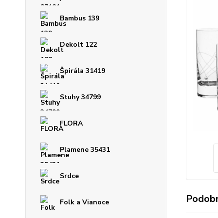
Bambus 139
Dekolt 122
Špirála 31419
Stuhy 34799
FLORA
Plamene 35431
Srdce
Podobn
Folk a Vianoce