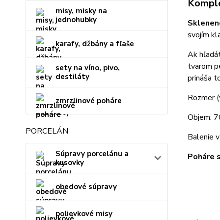
Komple
misy, misky na
jednohubky
Sklenené
svojím kl
karafy, džbány a fľaše
Ak hľadá
tvarom pe
sety na víno, pivo,
destiláty
prináša t
Rozmer (
zmrzlinové poháre
Objem: 
PORCELÁN
Balenie v
Súpravy porcelánu a
Poháre s
kusovky
obedové súpravy
polievkové misy