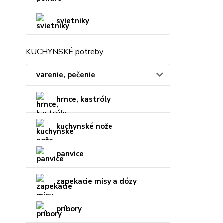
svietniky
KUCHYNSKÉ potreby
varenie, pečenie
hrnce, kastróly
kuchynské nože
panvice
zapekacie misy a dózy
príbory