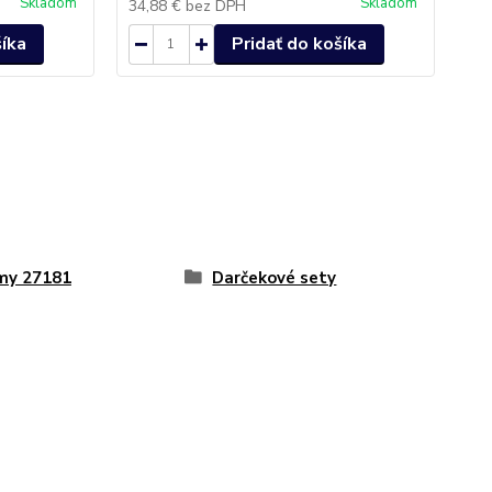
Skladom
Skladom
34,88 €
bez DPH
22
šíka
Pridať do košíka
my 27181
Darčekové sety