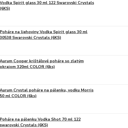
Vodka Spirit glass 30 ml 122 Swarovski Crystals
(6KS)
Poháre na liehoviny Vodka Spirit glass 30 ml
30538 Swarovski Crystals (6KS)
Aurum Cooper krištáľové poháre so zlatým
okrajom 320ml COLOR (6ks)
Aurum Crystal poháre na pálenku, vodku Morris
50 ml COLOR (6ks)
Poháre na pálenku Vodka Shot 70 ml 122
swarovski Crystals (6KS)