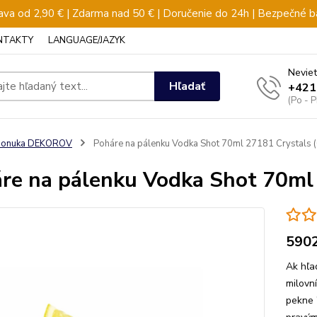
va od 2,90 € | Zdarma nad 50 € | Doručenie do 24h | Bezpečné b
NTAKTY
LANGUAGE/JAZYK
Neviet
Hľadať
+421
(Po - 
ponuka DEKOROV
Poháre na pálenku Vodka Shot 70ml 27181 Crystals 
re na pálenku Vodka Shot 70ml
590
Ak hľa
milovn
pekne 