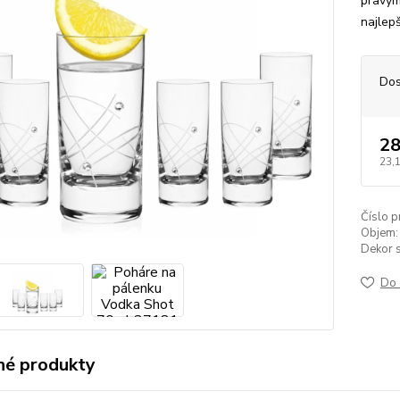
pravým
najlep
Dos
28
23,
Číslo p
Objem:
Dekor s
Do 
é produkty