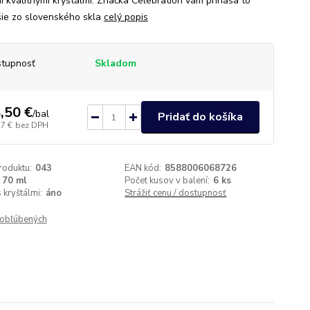
i kvalitnými kryštálmi. Značka Celebration vám prináša to
šie zo slovenského skla
celý popis
tupnosť
Skladom
,50 €
/
bal
Pridať do košíka
17 €
bez DPH
roduktu:
043
EAN kód:
8588006068726
70 ml
Počet kusov v balení:
6 ks
 kryštálmi:
áno
Strážiť cenu / dostupnosť
obľúbených