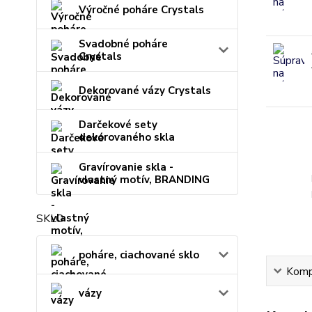
Výročné poháre Crystals
Svadobné poháre
Crystals
Dekorované vázy Crystals
Darčekové sety
dekorovaného skla
Gravírovanie skla -
vlastný motív, BRANDING
SKLO
poháre, ciachované sklo
Kompl
vázy