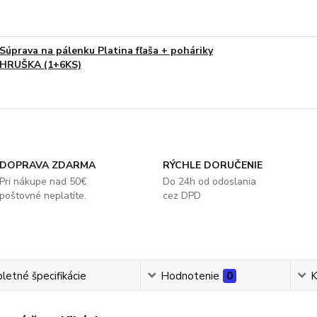
Súprava na pálenku Platina fľaša + poháriky
HRUŠKA (1+6KS)
DOPRAVA ZDARMA
RÝCHLE DORUČENIE
Pri nákupe nad 50€
Do 24h od odoslania
poštovné neplatíte.
cez DPD
etné špecifikácie
Hodnotenie
0
K