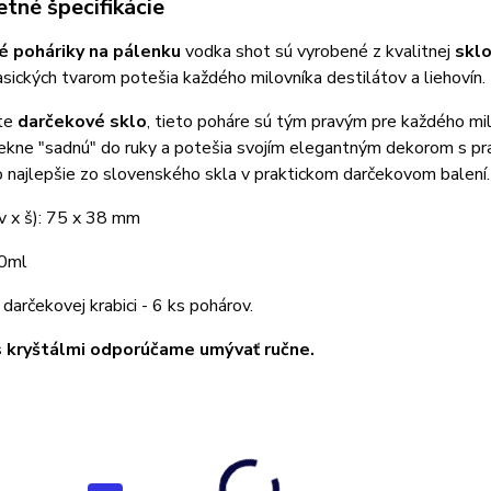
tné špecifikácie
 poháriky na pálenku
vodka shot sú vyrobené z kvalitnej
sklo
asických tvarom potešia každého milovníka destilátov a liehovín.
te
darčekové sklo
, tieto poháre sú tým pravým pre každého mil
kne "sadnú" do ruky a potešia svojím elegantným dekorom s pra
o najlepšie zo slovenského skla v praktickom darčekovom balení.
v x š): 75 x 38 mm
70ml
 darčekovej krabici - 6 ks pohárov.
 kryštálmi odporúčame umývať ručne.