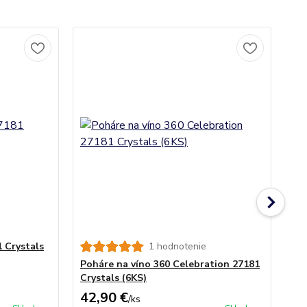
 Crystals
1 hodnotenie
Po
Sw
Poháre na víno 360 Celebration 27181
Crystals (6KS)
42,90 €
28
/
ks