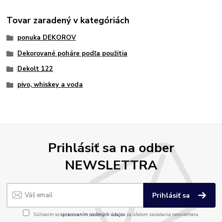
Tovar zaradený v kategóriách
ponuka DEKOROV
Dekorované poháre podľa použitia
Dekolt 122
pivo, whiskey a voda
Prihlásiť sa na odber
NEWSLETTRA
Prihlásiť sa
Súhlasím so
spracovaním osobných údajov
za účelom zasielania newslettera.