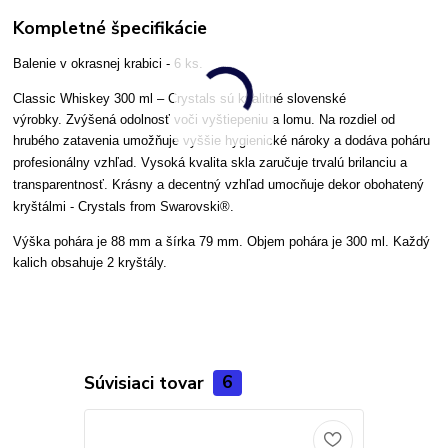
Kompletné špecifikácie
Balenie v okrasnej krabici - 6 ks.
Classic Whiskey 300 ml – Crystals
sú kvalitné slovenské
výrobky
. Zvýšená odolnosť voči vyštiepeniu a lomu. Na rozdiel od
hrubého zatavenia umožňuje vyšši
e hygienické nároky a dodáva poháru
profesionálny vzhľad.
Vysoká kvalita skla zaručuje trvalú brilanciu a
transparentnosť.
Krásny a dec
entný vzhľad umocňuje dekor obohatený
kryštálmi -
Crystals from Swarovski®
.
Výška pohára je 88 mm a šírka 79 mm. Objem pohára je 300 ml. Každý
kalich obsahuje 2 kryštály.
Súvisiaci tovar
6