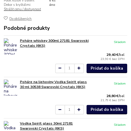
Počet kusov v balení:
6 ks
Dekor s kryštálmi:
áno
Strážiť cenu / dostupnosť
Do obľúbených
Podobné produkty
Poháre whiskey 300ml 27181 Swarovski
Skladom
Crystals (6KS)
29,40 €
/
bal
23,90 €
bez DPH
Pridať do košíka
Poháre na liehoviny Vodka Spirit glass
Skladom
30 ml 30538 Swarovski Crystals (6KS)
26,80 €
/
bal
21,79 €
bez DPH
Pridať do košíka
Vodka Spirit glass 30ml 27181
Skladom
Swarovski Crystals (6KS)