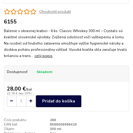
Ohodnotiť produkt
6155
Balenie v okrasnej krabici - 6 ks. Classic Whiskey 300 ml – Crystals sú
kvalitné slovenské výrobky. Zvýšená odolnosť voči vyštiepeniu a lomu.
Na rozdiel od hrubého zatavenia umožňuje vyššie hygienické nároky a
dodáva poháru profesionálny vzhľad. Vysoká kvalita skla zaručuje trvalú
brilanciu a trans...
celý popis
Dostupnosť
Skladom
28,00 €
/
bal
22,76 €
bez DPH
Pridať do košíka
Číslo produktu:
266
EAN kód:
8588006988420
Objem:
300 ml