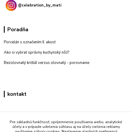
@celebration_by_mati
Poradňa
Porcelán s označením II. akosť
Ako si vybrať správny kuchynský nôž?
Bezolovnatý krištáľ verzus olovnatý -
porovnanie
kontakt
Zákaznícka podpora eshop mati
+421 908 861 051
Pre základnú funkčnosť, spríjemnenie používania webu, analytické
účely a v prípade udelenia súhlasu aj na účely cielenia reklamy
(Po - Pia 7:30-15:30)
využívame súbory cookies. Nastavenie vlastných preferencií