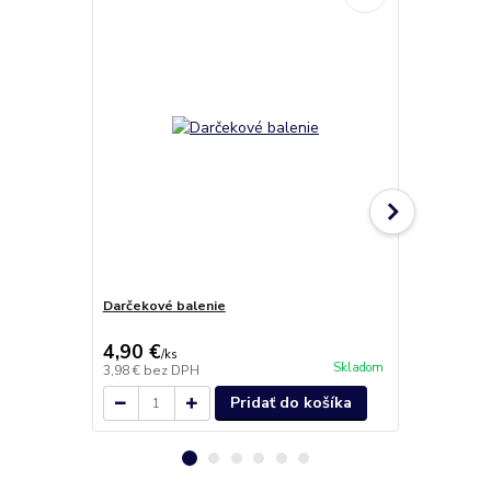
Darčekové balenie
MENUBOX jed
4,90 €
34,60 €
/
ks
/
b
Skladom
3,98 €
bez DPH
28,13 €
bez 
Pridať do košíka