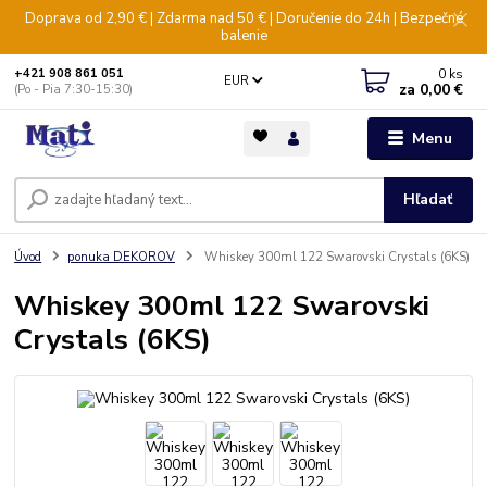
Doprava od 2,90 € | Zdarma nad 50 € | Doručenie do 24h | Bezpečné
balenie
0
ks
+421 908 861 051
EUR
za
0,00 €
(Po - Pia 7:30-15:30)
Menu
Hľadať
Úvod
ponuka DEKOROV
Whiskey 300ml 122 Swarovski Crystals (6KS)
Whiskey 300ml 122 Swarovski
Crystals (6KS)