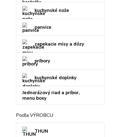
kuchynské nože
panvice
zapekacie misy a dózy
príbory
kuchynské doplnky
Jednorázový riad a príbor,
menu boxy
Podľa VÝROBCU
THUN