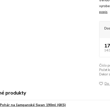
trendo
vyrobe
popis
Dos
17
14,
Číslo p
Počet k
Dekor s
Do 
é produkty
Pohár na šampanské Swan 190ml (6KS)