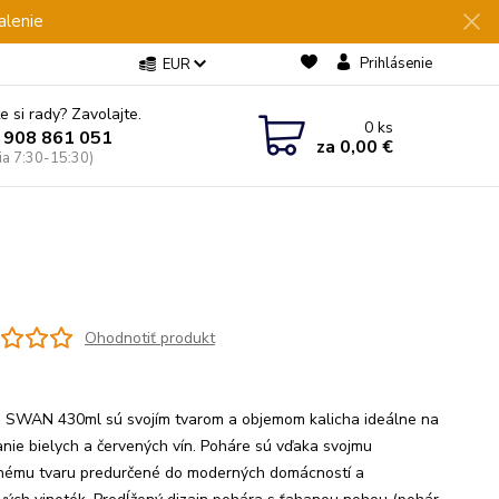
alenie
Prihlásenie
EUR
e si rady? Zavolajte.
0
ks
 908 861 051
za
0,00 €
Pia 7:30-15:30)
Ohodnotiť produkt
 SWAN 430ml sú svojím tvarom a objemom kalicha ideálne na
nie bielych a červených vín. Poháre sú vďaka svojmu
ému tvaru predurčené do moderných domácností a