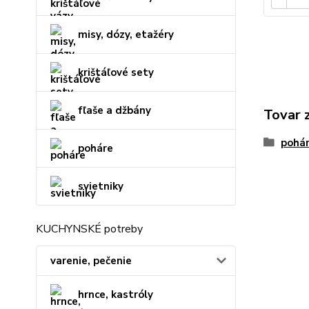
misy, dózy, etažéry
krištáľové sety
fľaše a džbány
Tovar 
pohár
poháre
svietniky
KUCHYNSKÉ potreby
varenie, pečenie
hrnce, kastróly