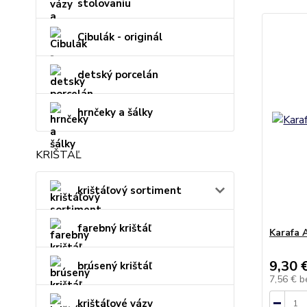
stolovaniu
Cibulák - originál
detský porcelán
hrnčeky a šálky
KRIŠTÁĽ
krištáľový sortiment
farebný krištáľ
Karafa 
9,30 
brúsený krištáľ
7,56 €
b
krištáľové vázy