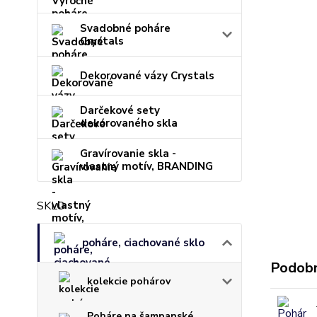
Svadobné poháre
Crystals
Dekorované vázy Crystals
Darčekové sety
dekorovaného skla
Gravírovanie skla -
vlastný motív, BRANDING
SKLO
poháre, ciachované sklo
Podobn
kolekcie pohárov
Poháre na šampanské,