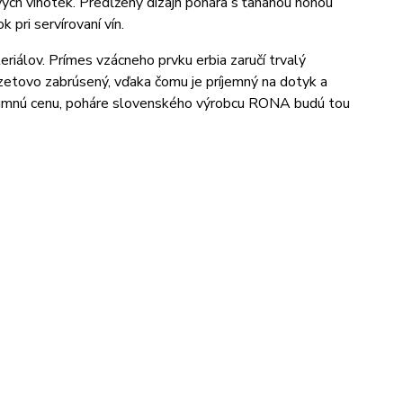
h vinoték. Predĺžený dizajn pohára s ťahanou nohou
 pri servírovaní vín.
riálov. Prímes vzácneho prvku erbia zaručí trvalý
fazetovo zabrúsený, vďaka čomu je príjemný na dotyk a
rozumnú cenu, poháre slovenského výrobcu RONA budú tou