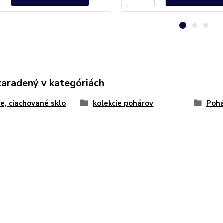
zaradený v kategóriách
e, ciachované sklo
kolekcie pohárov
Pohá