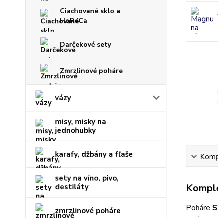
Ciachované sklo a
HoReCa
Darčekové sety
Zmrzlinové poháre
vázy
misy, misky na
jednohubky
karafy, džbány a fľaše
Kompl
sety na víno, pivo,
Komple
destiláty
Poháre
S
zmrzlinové poháre