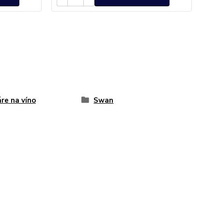
re na víno
Swan