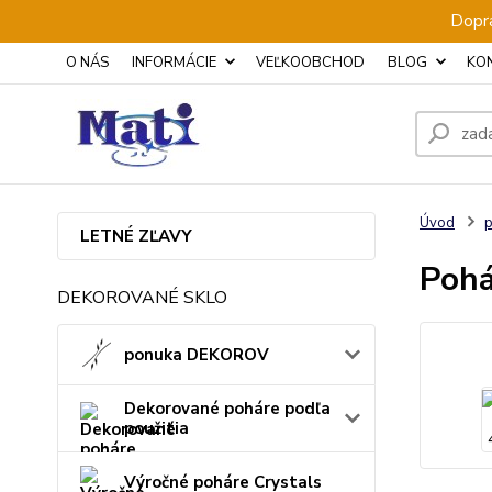
Dopra
O NÁS
INFORMÁCIE
VEĽKOOBCHOD
BLOG
KO
Úvod
p
LETNÉ ZĽAVY
Pohá
DEKOROVANÉ SKLO
ponuka DEKOROV
Dekorované poháre podľa
použitia
Výročné poháre Crystals