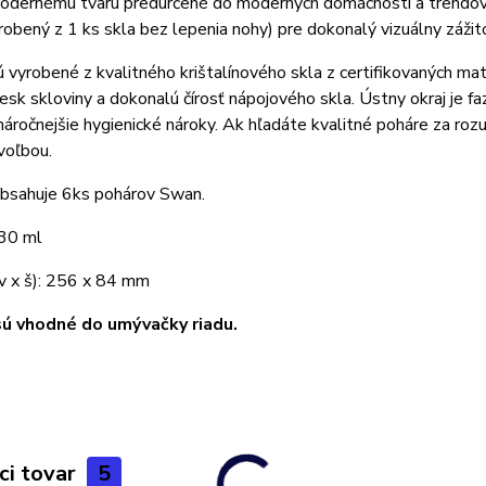
odernému tvaru predurčené do moderných domácností a trendovýc
robený z 1 ks skla bez lepenia nohy) pre dokonalý vizuálny zážitok
 vyrobené z kvalitného krištalínového skla z certifikovaných mate
lesk skloviny a dokonalú čírosť nápojového skla. Ústny okraj je 
náročnejšie hygienické nároky. Ak hľadáte kvalitné poháre za 
voľbou.
obsahuje 6ks pohárov Swan.
30 ml
v x š): 256 x 84 mm
ú vhodné do umývačky riadu.
ci tovar
5