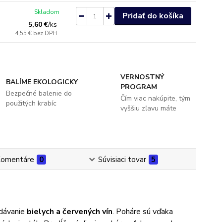
Skladom
Pridať do košíka
5,60 €
/
ks
4,55 €
bez DPH
VERNOSTNÝ
BALÍME EKOLOGICKY
PROGRAM
Bezpečné balenie do
Čím viac nakúpite, tým
použitých krabíc
vyššiu zľavu máte
omentáre
0
Súvisiaci tovar
5
dávanie
bielych a červených vín
. Poháre sú vďaka