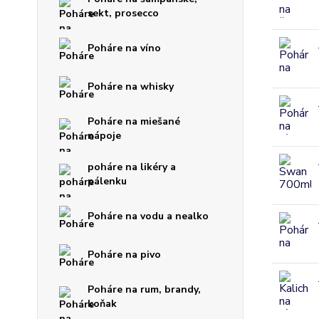
sekt, prosecco
Poháre na víno
Poháre na whisky
Poháre na miešané
nápoje
poháre na likéry a
pálenku
Poháre na vodu a nealko
Poháre na pivo
Poháre na rum, brandy,
koňak