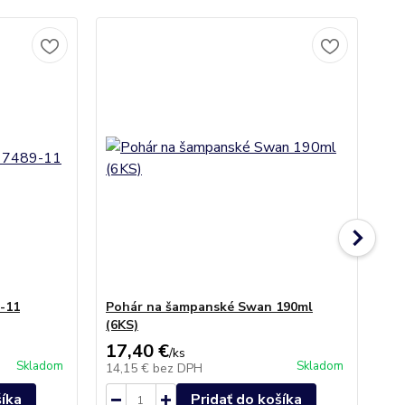
-11
Pohár na šampanské Swan 190ml
Po
(6KS)
17,40 €
18
/
ks
Skladom
Skladom
14,15 €
bez DPH
15
šíka
Pridať do košíka