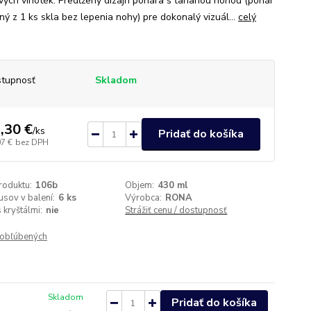
vých vinoték. Predĺžený dizajn pohára s ťahanou nohou (pohár
ný z 1 ks skla bez lepenia nohy) pre dokonalý vizuál...
celý
tupnosť
Skladom
,30 €
/
ks
Pridať do košíka
07 €
bez DPH
roduktu:
106b
Objem:
430 ml
usov v balení:
6 ks
Výrobca:
RONA
 kryštálmi:
nie
Strážiť cenu / dostupnosť
obľúbených
Skladom
Pridať do košíka