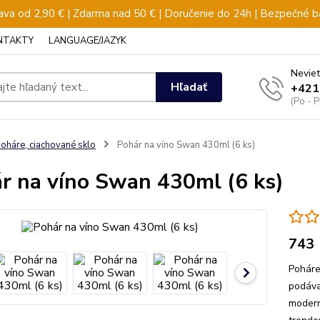
va od 2,90 € | Zdarma nad 50 € | Doručenie do 24h | Bezpečné b
NTAKTY
LANGUAGE/JAZYK
Neviet
Hľadať
+421
(Po - 
oháre, ciachované sklo
Pohár na víno Swan 430ml (6 ks)
r na víno Swan 430ml (6 ks)
743
Poháre
podáva
modern