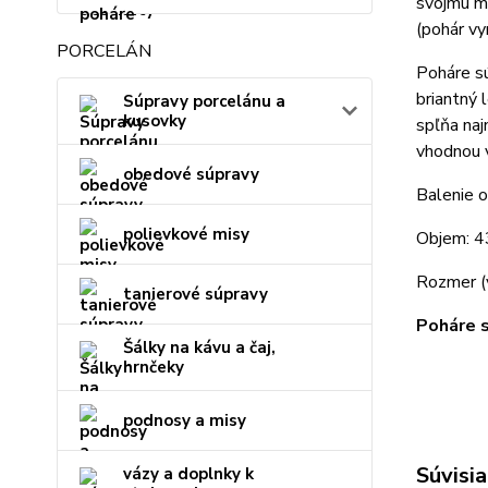
svojmu m
(pohár vy
PORCELÁN
Poháre sú
briantný 
Súpravy porcelánu a
kusovky
spľňa naj
vhodnou 
obedové súpravy
Balenie 
polievkové misy
Objem: 4
Rozmer (
tanierové súpravy
Poháre s
Šálky na kávu a čaj,
hrnčeky
podnosy a misy
Súvisia
vázy a doplnky k