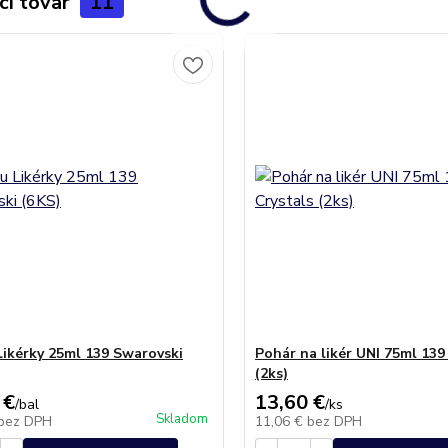
ci tovar
11
Likérky 25ml 139 Swarovski
Pohár na likér UNI 75ml 139
(2ks)
 €
13,60 €
/
bal
/
ks
Skladom
bez DPH
11,06 €
bez DPH