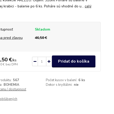
i z kolekcie AREZZO. Objem: 320ml Poháre sú balené v
j krabici - balenie po 6 ks. Poháre sú vhodné do u...
celý
tupnosť
Skladom
a pred zľavou
46,50 €
,50 €
/
ks
Pridať do košíka
30 €
bez DPH
roduktu:
567
Počet kusov v balení:
6 ks
a:
BOHEMIA
Dekor s kryštálmi:
nie
 cenu / dostupnosť
obľúbených