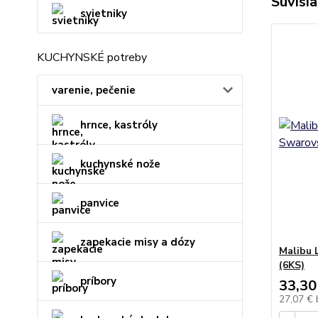
Súvisia
svietniky
KUCHYNSKÉ potreby
varenie, pečenie
hrnce, kastróly
kuchynské nože
panvice
zapekacie misy a dózy
Malibu 
(6KS)
príbory
33,30
27,07 €