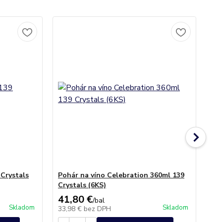
 Crystals
Pohár na víno Celebration 360ml 139
Po
Crystals (6KS)
(6
41,80 €
30
/
bal
Skladom
Skladom
33,98 €
bez DPH
24