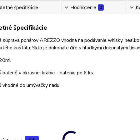
etné špecifikácie
Hodnotenie
0
K
tné špecifikácie
vá súprava pohárov AREZZO vhodná na podávanie whisky, nealko 
tého krištáľu. Sklo je dokonale číre s hladkými dokonalými líni
320ml
 balené v okrasnej krabici - balenie po 6 ks.
ú vhodné do umývačky riadu.