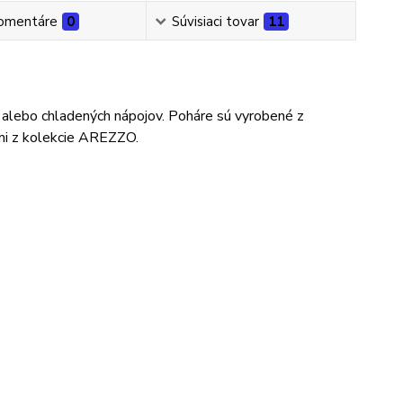
omentáre
0
Súvisiaci tovar
11
alebo chladených nápojov. Poháre sú vyrobené z
ami z kolekcie AREZZO.