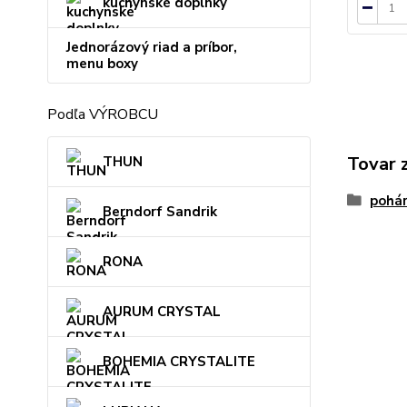
kuchynské doplnky
Jednorázový riad a príbor,
menu boxy
Podľa VÝROBCU
Tovar 
THUN
pohá
Berndorf Sandrik
RONA
AURUM CRYSTAL
BOHEMIA CRYSTALITE