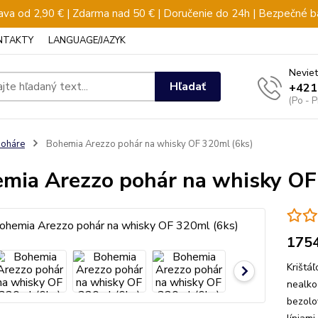
va od 2,90 € | Zdarma nad 50 € | Doručenie do 24h | Bezpečné b
NTAKTY
LANGUAGE/JAZYK
Neviet
Hľadať
+421
(Po - 
oháre
Bohemia Arezzo pohár na whisky OF 320ml (6ks)
mia Arezzo pohár na whisky OF
175
Krištá
nealko
bezolo