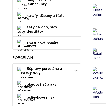
jednohubky
karafy, džbány a fľaše
sety na víno, pivo,
destiláty
zmrzlinové poháre
PORCELÁN
Súpravy porcelánu a
kusovky
obedové súpravy
polievkové misy