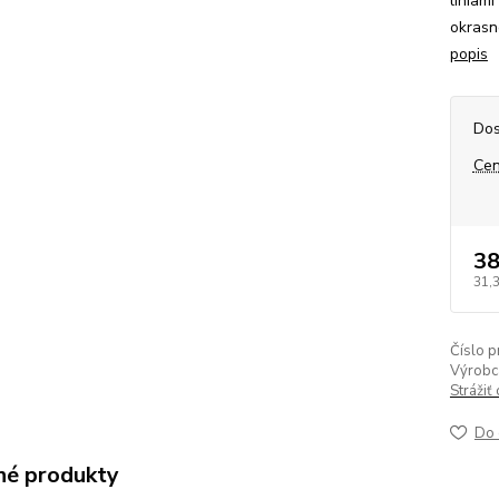
líniam
okrasne
popis
Dos
Cen
38
31,
Číslo p
Výrobc
Strážiť
Do 
é produkty