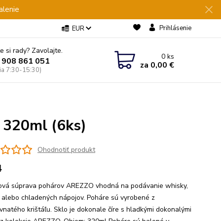
alenie
Prihlásenie
EUR
e si rady? Zavolajte.
0
ks
 908 861 051
za
0,00 €
Pia 7:30-15:30)
 320ml (6ks)
Ohodnotiť produkt
4
ľová súprava pohárov AREZZO vhodná na podávanie whisky,
 alebo chladených nápojov. Poháre sú vyrobené z
vnatého krištáľu. Sklo je dokonale číre s hladkými dokonalými