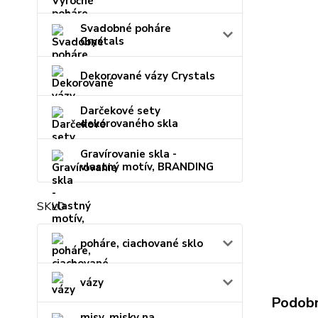
Svadobné poháre
Crystals
Dekorované vázy Crystals
Darčekové sety
dekorovaného skla
Gravírovanie skla -
vlastný motív, BRANDING
SKLO
poháre, ciachované sklo
vázy
Podobn
misy, misky na