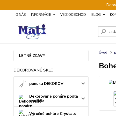
Dopra
O NÁS
INFORMÁCIE
VEĽKOOBCHOD
BLOG
KO
Úvod
p
LETNÉ ZĽAVY
Bohe
DEKOROVANÉ SKLO
ponuka DEKOROV
Dekorované poháre podľa
použitia
Výročné poháre Crystals