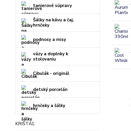
tanierové súpravy
Šálky na kávu a čaj,
hrnčeky
podnosy a misy
vázy a doplnky k
stolovaniu
Cibulák - originál
detský porcelán
hrnčeky a šálky
KRIŠTÁĽ