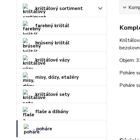
Kompl
krištáľový sortiment
farebný krištáľ
Komple
Krištáľo
brúsený krištáľ
bezolovna
krištáľové vázy
Objem: 
Poháre sú
misy, dózy, etažéry
Poháre s
krištáľové sety
fľaše a džbány
poháre