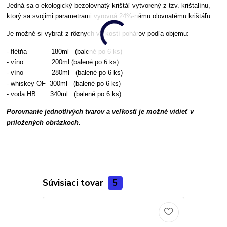
Jedná sa o ekologický bezolovnatý krištáľ vytvorený z tzv. krištalínu,
ktorý sa svojimi parametrami vyrovná 24%-nému olovnatému krištáľu.
Je možné si vybrať z rôznych veľkostí pohárov podľa objemu:
- flétňa 180ml (balené po 6 ks)
- víno 200ml
(balené po 6 ks)
- víno 280ml
(balené po 6 ks)
- whiskey OF 300ml (balené po 6 ks)
- voda HB 340ml (balené po 6 ks)
Porovnanie jednotlivých tvarov a veľkostí je možné vidieť v
priložených obrázkoch.
Súvisiaci tovar
5