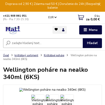
Doprava od 2,90 € | Zdarma nad 50 € | Doručenie do 24h | Bezpečné
balenie
0
ks
+421 908 861 051
EUR
za
0,00 €
(Po - Pia 7:30-15:30)
Menu
Hľadať
Úvod
krištáľový sortiment
Krištáľové poháre
Wellington poháre na
nealko 340ml (6KS)
Wellington poháre na nealko
340ml (6KS)