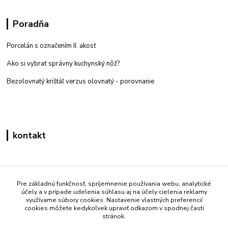
Poradňa
Porcelán s označením II. akosť
Ako si vybrať správny kuchynský nôž?
Bezolovnatý krištáľ verzus olovnatý -
porovnanie
kontakt
Zákaznícka podpora eshop mati
+421 908 861 051
Pre základnú funkčnosť, spríjemnenie používania webu, analytické
účely a v prípade udelenia súhlasu aj na účely cielenia reklamy
(Po - Pia 7:30-15:30)
využívame súbory cookies. Nastavenie vlastných preferencií
cookies môžete kedykoľvek upraviť odkazom v spodnej časti
info@mati.sk
stránok.