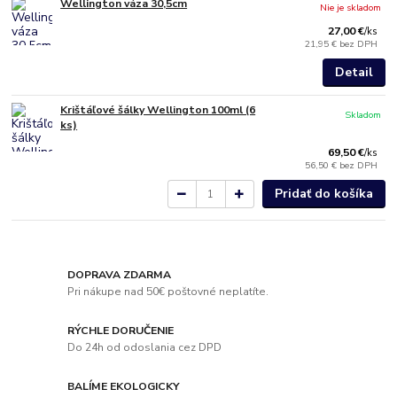
Wellington váza 30,5cm
Nie je skladom
27,00 €
/
ks
21,95 €
bez DPH
Detail
Krištáľové šálky Wellington 100ml (6
Skladom
ks)
69,50 €
/
ks
56,50 €
bez DPH
Pridať do košíka
DOPRAVA ZDARMA
Pri nákupe nad 50€ poštovné neplatíte.
RÝCHLE DORUČENIE
Do 24h od odoslania cez DPD
BALÍME EKOLOGICKY