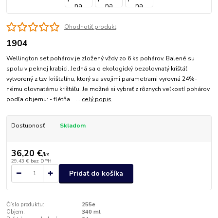
Ohodnotiť produkt
1904
Wellington set pohárov je zložený vždy zo 6 ks pohárov. Balené su
spolu v peknej krabici. Jedná sa o ekologický bezolovnatý krištáľ
vytvorený z tzv. krištalínu, ktorý sa svojimi parametrami vyrovná 24%-
nému olovnatému krištáľu. Je možné si vybrať z rôznych veľkostí pohárov
podľa objemu: - flétňa ...
celý popis
Dostupnosť
Skladom
36,20 €
/
ks
29,43 €
bez DPH
Pridať do košíka
Číslo produktu:
255e
Objem:
340 ml