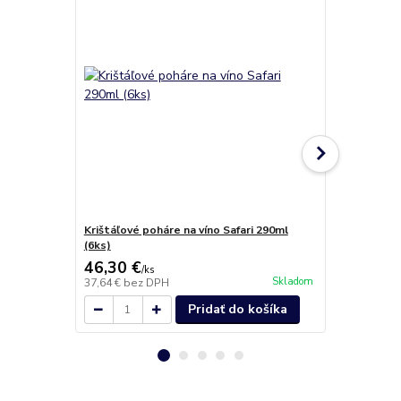
Krištáľové poháre na víno Safari 290ml
Bohemia Cry
(6ks)
(6ks)
46,30 €
54,10 €
/
ks
/
k
Skladom
37,64 €
bez DPH
43,98 €
bez 
Pridať do košíka