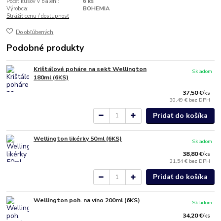
Počet kusov v balení:
6 ks
Výrobca:
BOHEMIA
Strážiť cenu / dostupnosť
Do obľúbených
Podobné produkty
Krištáľové poháre na sekt Wellington
Skladom
180ml (6KS)
37,50 €
/
ks
30,49 €
bez DPH
Pridať do košíka
Wellington likérky 50ml (6KS)
Skladom
38,80 €
/
ks
31,54 €
bez DPH
Pridať do košíka
Wellington poh. na víno 200ml (6KS)
Skladom
34,20 €
/
ks