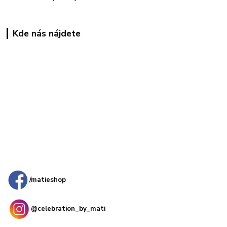
Kde nás nájdete
Kamenná
predajňa: Priemyselná 2, 949 01 Nitra
/matieshop
@celebration_by_mati