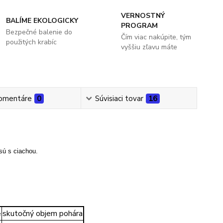
VERNOSTNÝ
BALÍME EKOLOGICKY
PROGRAM
Bezpečné balenie do
Čím viac nakúpite, tým
použitých krabíc
vyššiu zľavu máte
omentáre
0
Súvisiaci tovar
16
sú s ciachou.
e
skutočný objem pohára