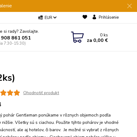
alenie
Prihlásenie
EUR
e si rady? Zavolajte.
0
ks
 908 861 051
za
0,00 €
Pia 7:30-15:30)
2ks)
Ohodnotiť produkt
4
ký pohár Gentleman ponúkame v rôznych objemoch podľa
y nižšie. Všetky sú s ciachou. Použite týhto pohárov je vhodné
cností, ale aj hotelov, či barov. Je možné si vybrať z rôznych