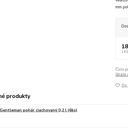
veľkos
mm pol
Dos
18
14,
Číslo p
Strážiť
Do 
é produkty
Gentleman pohár ciachovaný 0,2 l (6ks)