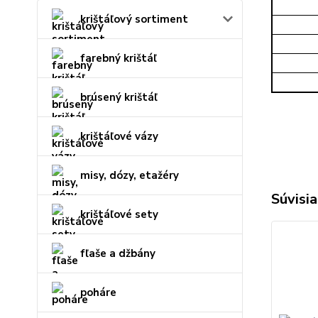
krištáľový sortiment
farebný krištáľ
brúsený krištáľ
krištáľové vázy
misy, dózy, etažéry
Súvisia
krištáľové sety
fľaše a džbány
poháre