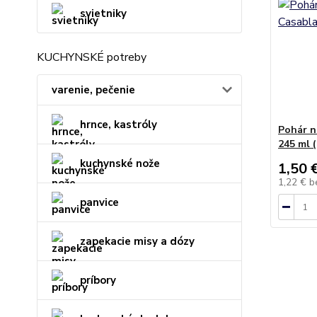
svietniky
KUCHYNSKÉ potreby
varenie, pečenie
hrnce, kastróly
Pohár n
245 ml (
kuchynské nože
1,50 
1,22 €
b
panvice
zapekacie misy a dózy
príbory