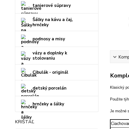
tanierové súpravy
Šálky na kávu a čaj,
hrnčeky
podnosy a misy
vázy a doplnky k
Kompl
stolovaniu
Cibulák - originál
Komple
detský porcelán
Klasický p
Použite týh
hrnčeky a šálky
Je možné s
KRIŠTÁĽ
Ciachova