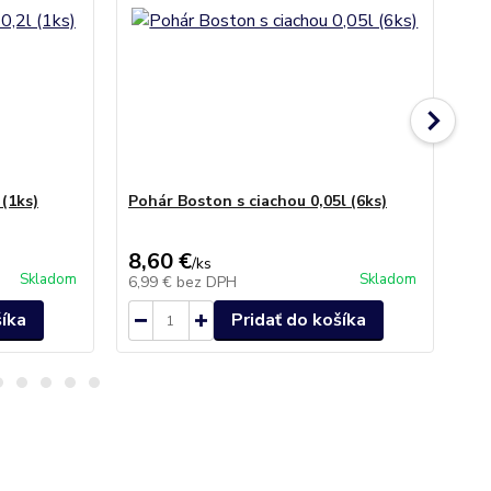
 (1ks)
Pohár Boston s ciachou 0,05l (6ks)
Poh
8,60 €
37
/
ks
Skladom
Skladom
6,99 €
bez DPH
30
šíka
Pridať do košíka