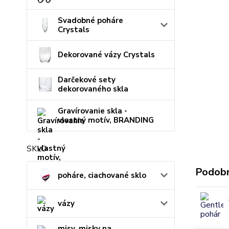
Svadobné poháre
Crystals
Dekorované vázy Crystals
Darčekové sety
dekorovaného skla
Gravírovanie skla -
vlastný motív, BRANDING
SKLO
Podobn
poháre, ciachované sklo
vázy
misy, misky na