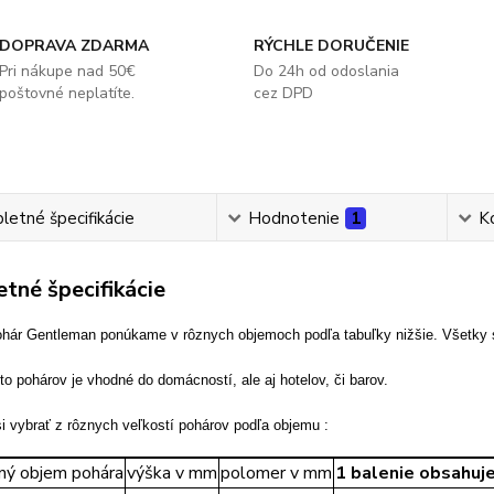
DOPRAVA ZDARMA
RÝCHLE DORUČENIE
Pri nákupe nad 50€
Do 24h od odoslania
poštovné neplatíte.
cez DPD
etné špecifikácie
Hodnotenie
1
K
tné špecifikácie
ohár Gentleman ponúkame v rôznych objemoch podľa tabuľky nižšie. Všetky 
to pohárov je vhodné do domácností, ale aj hotelov, či barov.
i vybrať z rôznych veľkostí pohárov podľa objemu :
ný objem pohára
výška v mm
polomer v mm
1 balenie obsahuj