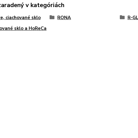
zaradený v kategóriách
e, ciachované sklo
RONA
R-G
ované sklo a HoReCa