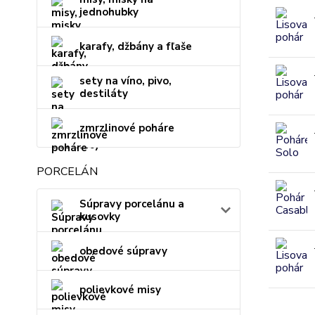
jednohubky
karafy, džbány a fľaše
sety na víno, pivo,
destiláty
zmrzlinové poháre
PORCELÁN
Súpravy porcelánu a
kusovky
obedové súpravy
polievkové misy