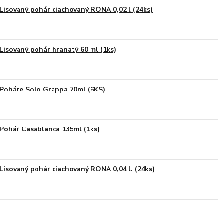
Lisovaný pohár ciachovaný RONA 0,02 l (24ks)
Lisovaný pohár hranatý 60 ml (1ks)
Poháre Solo Grappa 70ml (6KS)
Pohár Casablanca 135ml (1ks)
Lisovaný pohár ciachovaný RONA 0,04 l. (24ks)