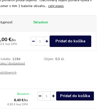
tí pohárov podľa objemu : Ciachovaný objem pohára výška v
omer v mm 1 balenie obsahu...
celý popis
tupnosť
Skladom
,00 €
/
ks
Pridať do košíka
63 €
bez DPH
roduktu:
118d
Objem:
0,3 cl.
 cenu / dostupnosť
obľúbených
Skladom
Pridať do košíka
8,40 €
/
ks
6,83 €
bez DPH