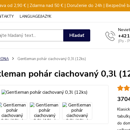
va od 2,90 € | Zdarma nad 50 € | Doručenie do 24h | Bezpečné b
NTAKTY
LANGUAGE/JAZYK
Neviet
Hľadať
+421
(Po - 
RONA
Gentleman pohár ciachovaný 0,3l (12ks)
leman pohár ciachovaný 0,3l (1
370
Klasic
tabuľk
do domá