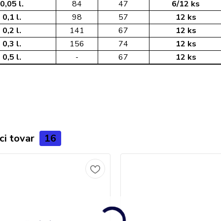
0,05 l.
84
47
6/12 ks
0,1 l.
98
57
12 ks
0,2 l.
141
67
12 ks
0,3 l.
156
74
12 ks
0,5 l.
-
67
12 ks
ci tovar
16