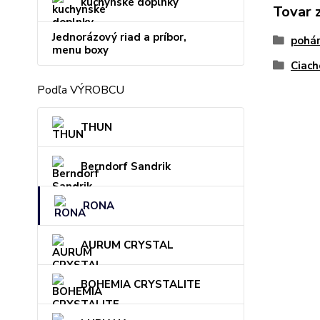
kuchynské doplnky
Tovar 
Jednorázový riad a príbor,
pohár
menu boxy
Ciach
Podľa VÝROBCU
THUN
Berndorf Sandrik
RONA
AURUM CRYSTAL
BOHEMIA CRYSTALITE