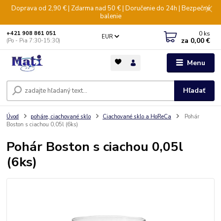
Doprava od 2,90 € | Zdarma nad 50 € | Doručenie do 24h | Bezpečné
balenie
0
ks
+421 908 861 051
EUR
za
0,00 €
(Po - Pia 7:30-15:30)
Menu
Hľadať
Úvod
poháre, ciachované sklo
Ciachované sklo a HoReCa
Pohár
Boston s ciachou 0,05l (6ks)
Pohár Boston s ciachou 0,05l
(6ks)