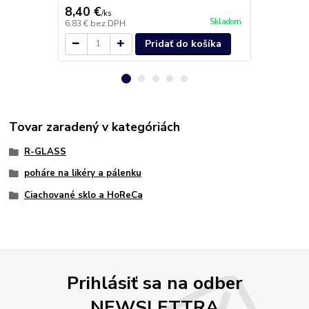
8,40 €
18,00 €
/
ks
/
k
Skladom
6,83 €
bez DPH
14,63 €
bez 
Pridať do košíka
Tovar zaradený v kategóriách
R-GLASS
poháre na likéry a pálenku
Ciachované sklo a HoReCa
Prihlásiť sa na odber
NEWSLETTRA