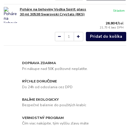
Poháre na liehoviny Vodka Spirit glass
Skladom
30 ml 30538 Swarovski Crystals (6KS)
26,80 €
/
bal
21,79 €
bez DPH
Pridať do košíka
DOPRAVA ZDARMA
Pri nákupe nad 50€ poštovné neplatíte.
RÝCHLE DORUČENIE
Do 24h od odoslania cez DPD
BALÍME EKOLOGICKY
Bezpečné balenie do použitých krabíc
VERNOSTNÝ PROGRAM
Čím viac nakúpite, tým vyššiu zľavu máte