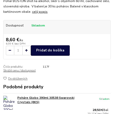
Pohár BOSTON shot na alkohol, likér s objemom 60 ml, ciachované sklo,
slovenská výroba. V balení je 30 ks pohárov. Balené v klasickom
kartónovom obale.
celý popis
Dostupnosť
Skladom
8,60 €
/
ks
6,99 €
bez DPH
Pridať do košíka
Číslo produktu:
117f
Strážiť cenu / dostupnosť
Do obľúbených
Podobné produkty
Poháre Globo 390ml 30538 Swarovski
Skladom
Crystals (6KS)
28,50 €
/
bal
23,17 €
bez DPH