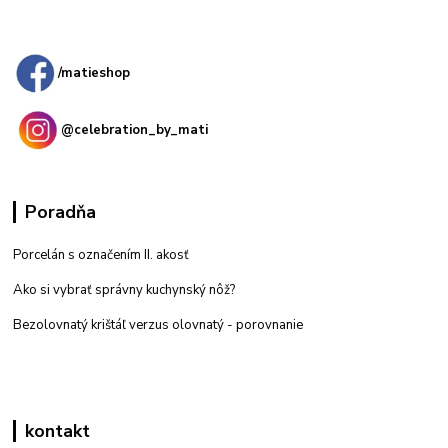
Kamenná
predajňa: Priemyselná 2, 949 01 Nitra
/matieshop
@celebration_by_mati
Poradňa
Porcelán s označením II. akosť
Ako si vybrať správny kuchynský nôž?
Bezolovnatý krištáľ verzus olovnatý -
porovnanie
kontakt