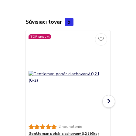
Súvisiaci tovar
5
TOP produkt
2 hodnotenie
Gentleman pohár ciachovaný 0,2 l (6ks)
Gentleman p