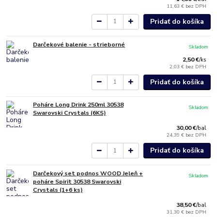
11,63 €
bez DPH
Pridať do košíka
Darčekové balenie - strieborné
Skladom
2,50 €
/
ks
2,03 €
bez DPH
Pridať do košíka
Poháre Long Drink 250ml 30538
Skladom
Swarovski Crystals (6KS)
30,00 €
/
bal
24,39 €
bez DPH
Pridať do košíka
Darčekový set podnos WOOD Jeleň +
Skladom
poháre Spirit 30538 Swarovski
Crystals (1+6 ks)
38,50 €
/
bal
31,30 €
bez DPH