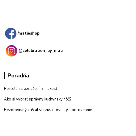
Kamenná
predajňa: Priemyselná 2, 949 01 Nitra
/matieshop
@celebration_by_mati
Poradňa
Porcelán s označením II. akosť
Ako si vybrať správny kuchynský nôž?
Bezolovnatý krištáľ verzus olovnatý -
porovnanie