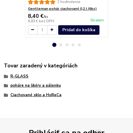
2 hodnotenie
Gentleman pohár ciachovaný 0,2 l (6ks)
Gentleman p
8,40 €
18,00 €
/
ks
/
k
Skladom
6,83 €
bez DPH
14,63 €
bez 
Pridať do košíka
Tovar zaradený v kategóriách
R-GLASS
poháre na likéry a pálenku
Ciachované sklo a HoReCa
Prihlásiť sa na odber