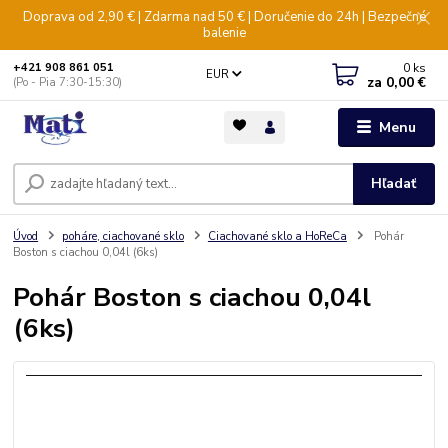
Doprava od 2,90 € | Zdarma nad 50 € | Doručenie do 24h | Bezpečné
balenie
0
ks
+421 908 861 051
EUR
za
0,00 €
(Po - Pia 7:30-15:30)
Menu
Hľadať
Úvod
poháre, ciachované sklo
Ciachované sklo a HoReCa
Pohár
Boston s ciachou 0,04l (6ks)
Pohár Boston s ciachou 0,04l
(6ks)