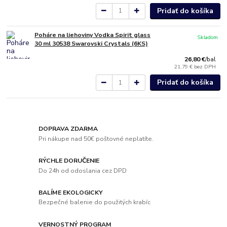
Pridať do košíka
Poháre na liehoviny Vodka Spirit glass
Skladom
30 ml 30538 Swarovski Crystals (6KS)
26,80 €
/
bal
21,79 €
bez DPH
Pridať do košíka
DOPRAVA ZDARMA
Pri nákupe nad 50€ poštovné neplatíte.
RÝCHLE DORUČENIE
Do 24h od odoslania cez DPD
BALÍME EKOLOGICKY
Bezpečné balenie do použitých krabíc
VERNOSTNÝ PROGRAM