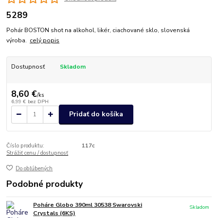
5289
Pohár BOSTON shot na alkohol, likér, ciachované sklo, slovenská
výroba.
celý popis
Dostupnosť
Skladom
8,60 €
/
ks
6,99 €
bez DPH
Pridať do košíka
Číslo produktu:
117c
Strážiť cenu / dostupnosť
Do obľúbených
Podobné produkty
Poháre Globo 390ml 30538 Swarovski
Skladom
Crystals (6KS)