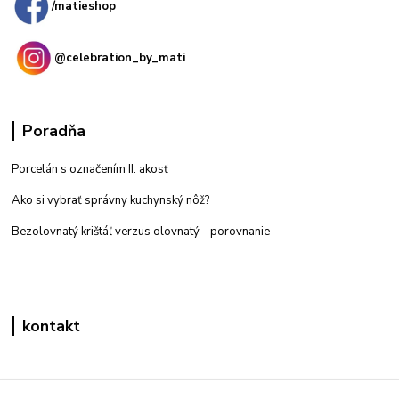
/matieshop
@celebration_by_mati
Poradňa
Porcelán s označením II. akosť
Ako si vybrať správny kuchynský nôž?
Bezolovnatý krištáľ verzus olovnatý -
porovnanie
kontakt
Zákaznícka podpora eshop mati