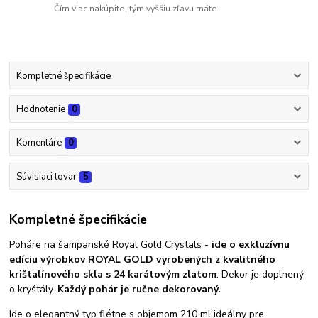
Čím viac nakúpite, tým vyššiu zľavu máte
Kompletné špecifikácie
Hodnotenie
0
Komentáre
0
Súvisiaci tovar
5
Kompletné špecifikácie
Poháre na šampanské Royal Gold Crystals -
ide o exkluzívnu
edíciu výrobkov ROYAL GOLD vyrobených z kvalitného
krištalínového skla s 24 karátovým zlatom
. Dekor je doplnený
o kryštály.
Každý pohár je ručne dekorovaný.
Ide o elegantný typ flétne s objemom 210 ml ideálny pre