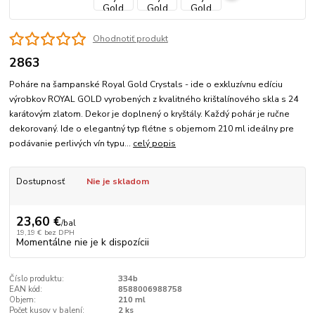
Ohodnotiť produkt
2863
Poháre na šampanské Royal Gold Crystals - ide o exkluzívnu edíciu
výrobkov ROYAL GOLD vyrobených z kvalitného krištalínového skla s 24
karátovým zlatom. Dekor je doplnený o kryštály. Každý pohár je ručne
dekorovaný. Ide o elegantný typ flétne s objemom 210 ml ideálny pre
podávanie perlivých vín typu...
celý popis
Dostupnosť
Nie je skladom
23,60 €
/
bal
19,19 €
bez DPH
Momentálne nie je k dispozícii
Číslo produktu:
334b
EAN kód:
8588006988758
Objem:
210 ml
Počet kusov v balení:
2 ks