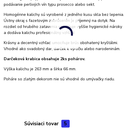
podávanie perlivých vín typu prosecco alebo sekt.
Homogénne kalichy sú vyrobené z jedného kusu skla bez lepenia.
Ústny okraj s fazetovým zabrúsením je príjemný na dotyk. Na
rozdiel od hrubého zatavenia umožňuje vyššie hygienické nároky
a dodáva kalichu profesionálny vzhľad.
Krásny a decentný vzhľad umocňuje brús obohatený kryštálmi.
Vhodné ako svadobný dar, darček k výročiu alebo narodeninám.
Darčeková krabica obsahuje 2ks pohárov.
Výška kalichu je 263 mm a šírka 66 mm.
Poháre so zlatým dekorom nie sú vhodné do umývačky riadu.
Súvisiaci tovar
5