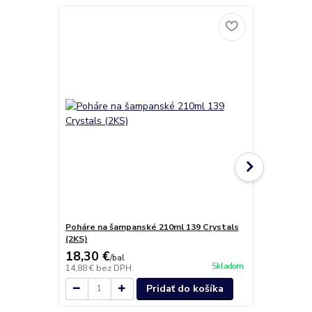
Poháre na šampanské 210ml 139 Crystals
Poháre Glob
(2KS)
18,30 €
29,40 €
/
bal
/
b
Skladom
14,88 €
bez DPH
23,90 €
bez 
Pridať do košíka