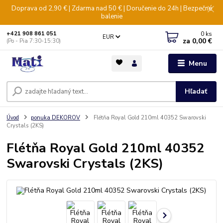
Doprava od 2,90 € | Zdarma nad 50 € | Doručenie do 24h | Bezpečné
balenie
0
ks
+421 908 861 051
EUR
za
0,00 €
(Po - Pia 7:30-15:30)
Menu
Hľadať
Úvod
ponuka DEKOROV
Flétňa Royal Gold 210ml 40352 Swarovski
Crystals (2KS)
Flétňa Royal Gold 210ml 40352
Swarovski Crystals (2KS)