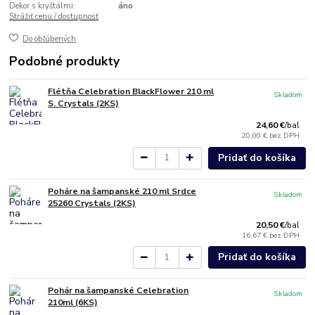
Dekor s kryštálmi:
áno
Strážiť cenu / dostupnosť
Do obľúbených
Podobné produkty
Flétňa Celebration BlackFlower 210 ml
Skladom
S. Crystals (2KS)
24,60 €
/
bal
20,00 €
bez DPH
Pridať do košíka
Poháre na šampanské 210 ml Srdce
Skladom
25260 Crystals (2KS)
20,50 €
/
bal
16,67 €
bez DPH
Pridať do košíka
Pohár na šampanské Celebration
Skladom
210ml (6KS)