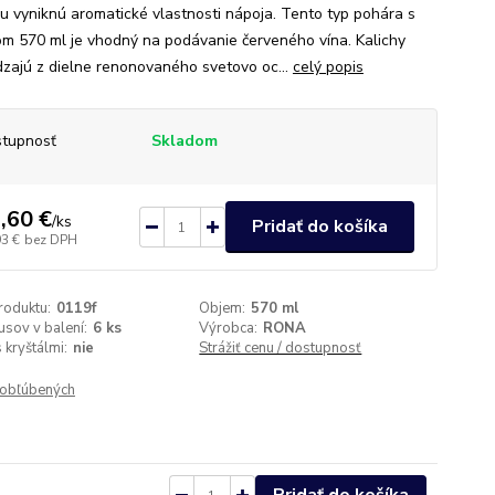
u vyniknú aromatické vlastnosti nápoja. Tento typ pohára s
m 570 ml je vhodný na podávanie červeného vína. Kalichy
zajú z dielne renonovaného svetovo oc...
celý popis
tupnosť
Skladom
,60 €
/
ks
Pridať do košíka
93 €
bez DPH
roduktu:
0119f
Objem:
570 ml
usov v balení:
6 ks
Výrobca:
RONA
 kryštálmi:
nie
Strážiť cenu / dostupnosť
obľúbených