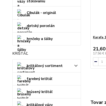
stolovaniu
Cibulák - originál
detský porcelán
Karafa 
hrnčeky a šálky
21,60
KRIŠTÁĽ
17,56 €
krištáľový sortiment
farebný krištáľ
brúsený krištáľ
Tovar 
krištáľové vázy