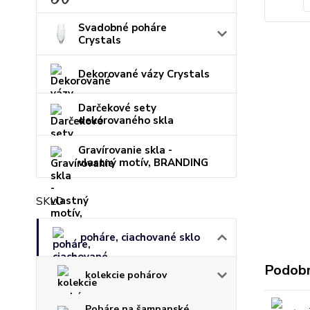
Svadobné poháre
Crystals
Dekorované vázy Crystals
Darčekové sety
dekorovaného skla
Gravírovanie skla -
vlastný motív, BRANDING
SKLO
poháre, ciachované sklo
Podobn
kolekcie pohárov
Poháre na šampanské,