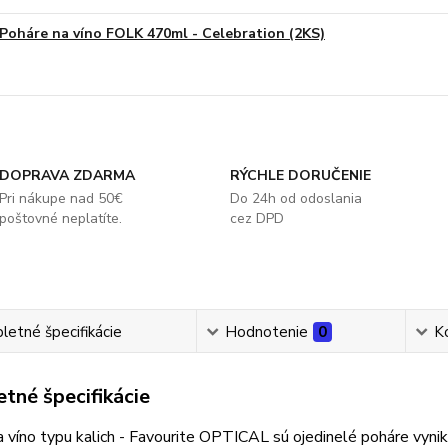
Poháre na víno FOLK 470ml - Celebration (2KS)
DOPRAVA ZDARMA
RÝCHLE DORUČENIE
Pri nákupe nad 50€
Do 24h od odoslania
poštovné neplatíte.
cez DPD
etné špecifikácie
Hodnotenie
0
K
tné špecifikácie
 víno typu kalich - Favourite OPTICAL sú ojedinelé poháre vyn