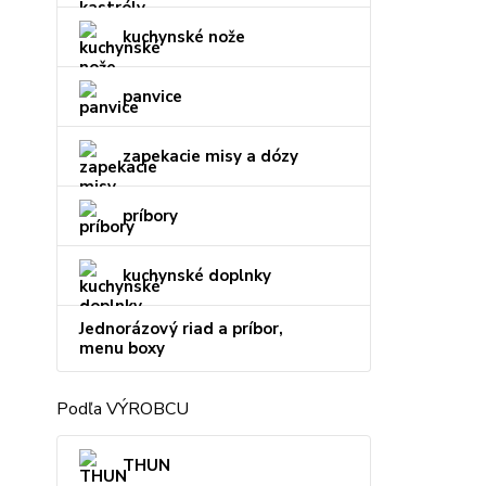
kuchynské nože
panvice
zapekacie misy a dózy
príbory
kuchynské doplnky
Jednorázový riad a príbor,
menu boxy
Podľa VÝROBCU
THUN