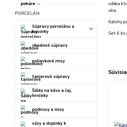
vďaka k
vína.
PORCELÁN
Kalichy 
Súpravy porcelánu a
kusovky
Set 6 ks 
obedové súpravy
polievkové misy
Súvisia
tanierové súpravy
Šálky na kávu a čaj,
hrnčeky
podnosy a misy
vázy a doplnky k