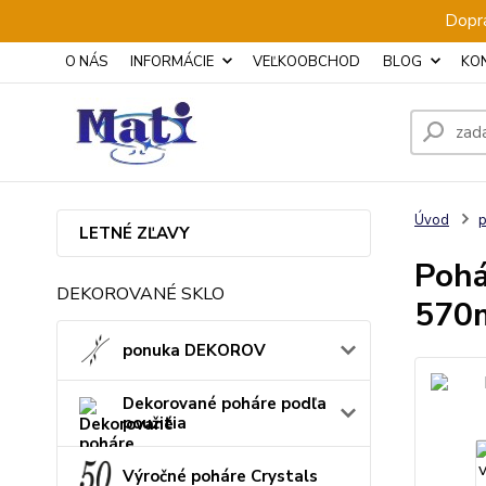
Dopra
O NÁS
INFORMÁCIE
VEĽKOOBCHOD
BLOG
KO
Úvod
p
LETNÉ ZĽAVY
Pohá
DEKOROVANÉ SKLO
570m
ponuka DEKOROV
Dekorované poháre podľa
použitia
Výročné poháre Crystals