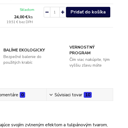
Skladom
Pridať do košíka
24,00 €
/
ks
19,51 €
bez DPH
VERNOSTNÝ
BALÍME EKOLOGICKY
PROGRAM
Bezpečné balenie do
Čím viac nakúpite, tým
použitých krabíc
vyššiu zľavu máte
omentáre
0
Súvisiaci tovar
10
ikajúce svojím zvlneným efektom a tulipánovým tvarom,