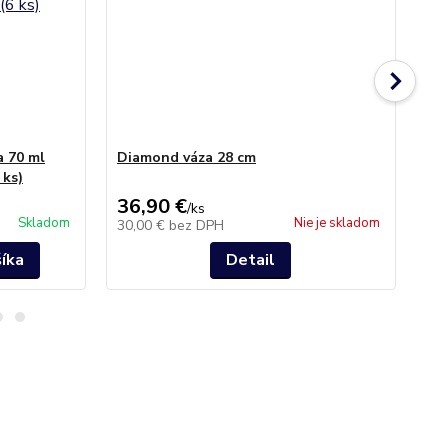
a 70 ml
Diamond váza 28 cm
Kal
 ks)
Cry
36,90 €
25
/
ks
Skladom
Nie je skladom
30,00 €
bez DPH
20
šíka
Detail