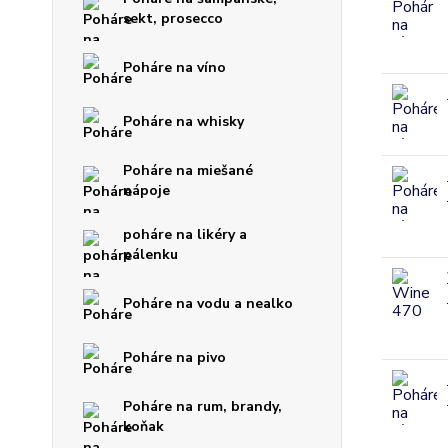
sekt, prosecco
Poháre na víno
Poháre na whisky
Poháre na miešané
nápoje
poháre na likéry a
pálenku
Poháre na vodu a nealko
Poháre na pivo
Poháre na rum, brandy,
koňak