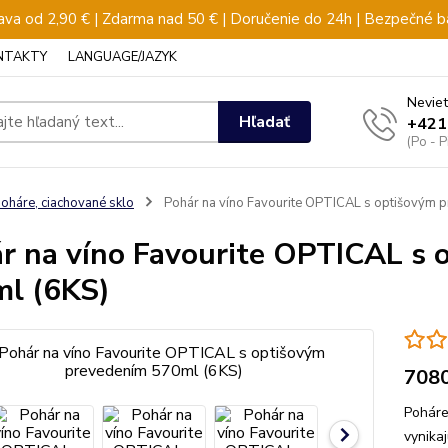
va od 2,90 € | Zdarma nad 50 € | Doručenie do 24h | Bezpečné b
NTAKTY
LANGUAGE/JAZYK
Neviet
Hľadať
+421
(Po - 
oháre, ciachované sklo
Pohár na víno Favourite OPTICAL s optišovým 
r na víno Favourite OPTICAL s
l (6KS)
708
Poháre
vynika