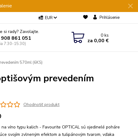
alenie
Prihlásenie
EUR
e si rady? Zavolajte.
0
ks
 908 861 051
za
0,00 €
Pia 7:30-15:30)
prevedením 570ml (6KS)
 optišovým prevedením
Ohodnotiť produkt
0
 na víno typu kalich - Favourite OPTICAL sú ojedinelé poháre
júce svojím zvlneným efektom a tulipánovým tvarom, vďaka