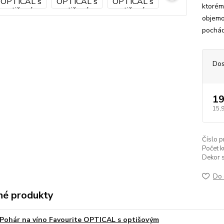
ktorém
objemo
pochád
Dos
19
15,
Číslo p
Počet k
Dekor s
Do 
é produkty
Pohár na víno Favourite OPTICAL s optišovým