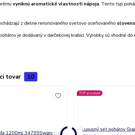
torému
vyniknú aromatické vlastnosti nápoja
. Tento typ poh
pochádzajú z dielne renonovaného svetovo oceňovaného
slovens
pohárov je dodávaný v darčekovej krabici. Výrobky sú vhodné do 
ci tovar
10
TOP produkt