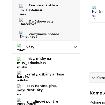
Ciachované sklo a
HoReCa
Darčekové sety
Zmrzlinové poháre
vázy
misy, misky na
jednohubky
karafy, džbány a fľaše
Kompl
sety na víno, pivo,
destiláty
Komple
zmrzlinové poháre
Poháre na