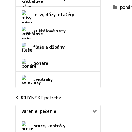
pohár
misy, dózy, etažéry
krištáľové sety
fľaše a džbány
poháre
svietniky
KUCHYNSKÉ potreby
varenie, pečenie
hrnce, kastróly