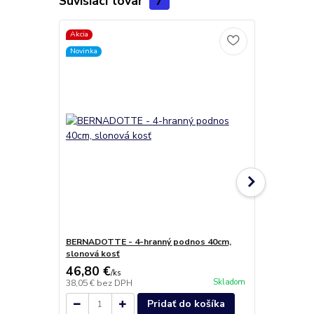
Súvisiaci tovar
7
Akcia
Novinka
BERNADOTTE - 4-hranný podnos 40cm,
BERNADOTTE
slonová kosť
slonová kosť
46,80 €
16,90 €
/
ks
/
k
Skladom
38,05 €
bez DPH
13,74 €
bez 
Pridať do košíka