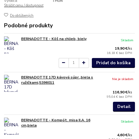
Výrobca:
THUN
Strážiť cenu / dostupnosť
Do obľúbených
Podobné produkty
BERNADOTTE - Kôš na chlieb, biely
Skladom
19,90 €
/
ks
16,18 €
bez DPH
Pridať do košíka
BERNADOTTE 17D kávová súpr.,biela s
Nie je skladom
ružičkami,5396011
116,90 €
/
ks
95,04 €
bez DPH
Detail
BERNADOTTE - Kompót. misa II.A. 16
Skladom
cm,biela
4,60 €
/
ks