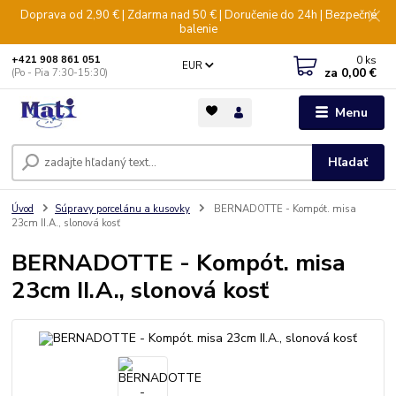
Doprava od 2,90 € | Zdarma nad 50 € | Doručenie do 24h | Bezpečné
balenie
0
ks
+421 908 861 051
EUR
za
0,00 €
(Po - Pia 7:30-15:30)
Menu
Hľadať
Úvod
Súpravy porcelánu a kusovky
BERNADOTTE - Kompót. misa
23cm II.A., slonová kosť
BERNADOTTE - Kompót. misa
23cm II.A., slonová kosť