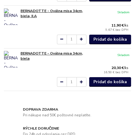
BERNADOTTE - Oválna misa 34cm,
Skladom
biela, II.A
11,90 €
/
ks
9,67 €
bez DPH
Pridať do košíka
BERNADOTTE - Oválna misa 34cm,
Skladom
biela
20,30 €
/
ks
16,50 €
bez DPH
Pridať do košíka
DOPRAVA ZDARMA
Pri nákupe nad 50€ poštovné neplatíte.
RÝCHLE DORUČENIE
Do 24h od odoslania cez DPD