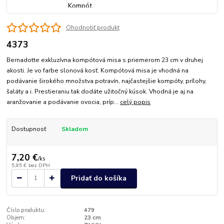
Ohodnotiť produkt
4373
Bernadotte exkluzívna kompótová misa s priemerom 23 cm v druhej
akosti. Je vo farbe slonová kosť. Kompótová misa je vhodná na
podávanie širokého množstva potravín, najčastejšie kompóty, prílohy,
šaláty a i. Prestieraniu tak dodáte užitočný kúsok. Vhodná je aj na
aranžovanie a podávanie ovocia, príp...
celý popis
Dostupnosť
Skladom
7,20 €
/
ks
5,85 €
bez DPH
Pridať do košíka
Číslo produktu:
479
Objem:
23 cm