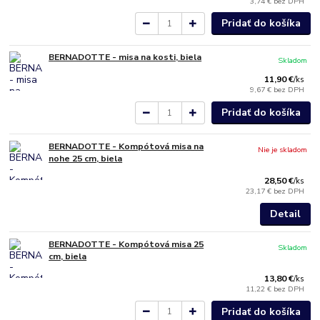
3,74 €
bez DPH
Pridať do košíka
BERNADOTTE - misa na kosti, biela
Skladom
11,90 €
/
ks
9,67 €
bez DPH
Pridať do košíka
BERNADOTTE - Kompótová misa na
Nie je skladom
nohe 25 cm, biela
28,50 €
/
ks
23,17 €
bez DPH
Detail
BERNADOTTE - Kompótová misa 25
Skladom
cm, biela
13,80 €
/
ks
11,22 €
bez DPH
Pridať do košíka