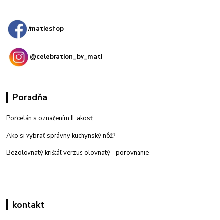
predajňa: Priemyselná 2, 949 01 Nitra
/matieshop
@celebration_by_mati
Poradňa
Porcelán s označením II. akosť
Ako si vybrať správny kuchynský nôž?
Bezolovnatý krištáľ verzus olovnatý -
porovnanie
kontakt