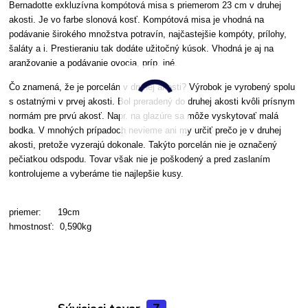
Bernadotte exkluzívna kompótová misa s priemerom 23 cm v druhej
akosti.
Je vo farbe slonová kosť.
Kompótová misa je vhodná na
podávanie širokého množstva potravín, najčastejšie kompóty, prílohy,
šaláty a i. Prestieraniu tak dodáte užitočný kúsok. Vhodná je aj na
aranžovanie a podávanie ovocia, príp. iné.
Čo znamená, že je porcelán v druhej akosti? Výrobok je vyrobený spolu
s ostatnými v prvej akosti. Bol preradený do druhej akosti kvôli prísnym
normám pre prvú akosť. Napr. na glazúre sa môže vyskytovať malá
bodka. V mnohých prípadoch nevieme ani my určiť prečo je v druhej
akosti, pretože vyzerajú dokonale. Takýto porcelán nie je označený
pečiatkou odspodu. Tovar však nie je poškodený a pred zaslaním
kontrolujeme a vyberáme tie najlepšie kusy.
priemer: 19cm
hmostnosť: 0,590kg