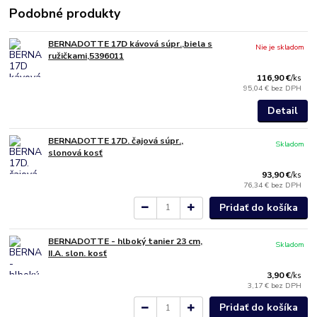
Podobné produkty
BERNADOTTE 17D kávová súpr.,biela s
Nie je skladom
ružičkami,5396011
116,90 €
/
ks
95,04 €
bez DPH
Detail
BERNADOTTE 17D. čajová súpr.,
Skladom
slonová kosť
93,90 €
/
ks
76,34 €
bez DPH
Pridať do košíka
BERNADOTTE - hlboký tanier 23 cm,
Skladom
II.A. slon. kosť
3,90 €
/
ks
3,17 €
bez DPH
Pridať do košíka