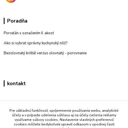
Poradňa
Porcelán s označením II. akosť
Ako si vybrať správny kuchynský nôž?
Bezolovnatý krištáľ verzus olovnatý -
porovnanie
kontakt
Zákaznícka podpora eshop mati
+421 908 861 051
Pre základnú funkčnosť, spríjemnenie používania webu, analytické
účely a v prípade udelenia súhlasu aj na účely cielenia reklamy
(Po - Pia 7:30-15:30)
využívame súbory cookies. Nastavenie vlastných preferencií
cookies môžete kedykoľvek upraviť odkazom v spodnej časti
info@mati.sk