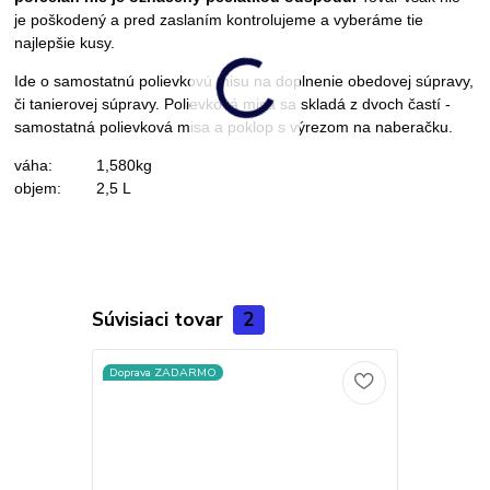
je poškodený a pred zaslaním kontrolujeme a vyberáme tie
najlepšie kusy.
Ide o samostatnú polievkovú misu na doplnenie obedovej súpravy,
či tanierovej súpravy. Polievková misa sa skladá z dvoch častí -
samostatná polievková misa a poklop s výrezom na naberačku.
váha: 1,580kg
objem: 2,5 L
Súvisiaci tovar
2
Doprava ZADARMO