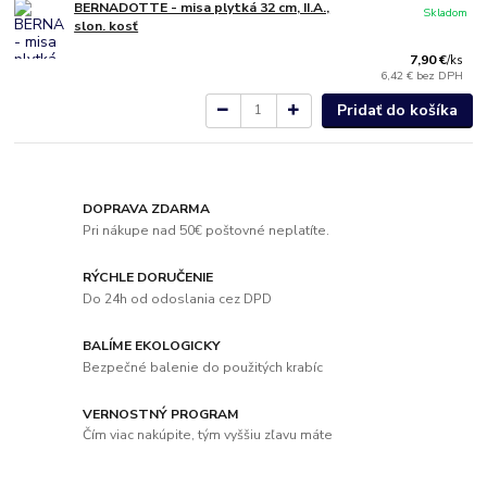
BERNADOTTE - misa plytká 32 cm, II.A.,
Skladom
slon. kosť
7,90 €
/
ks
6,42 €
bez DPH
Pridať do košíka
DOPRAVA ZDARMA
Pri nákupe nad 50€ poštovné neplatíte.
RÝCHLE DORUČENIE
Do 24h od odoslania cez DPD
BALÍME EKOLOGICKY
Bezpečné balenie do použitých krabíc
VERNOSTNÝ PROGRAM
Čím viac nakúpite, tým vyššiu zľavu máte