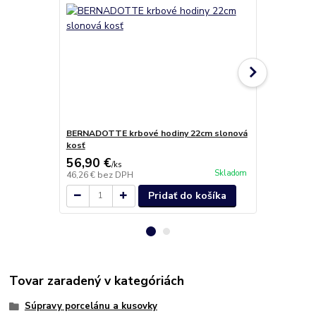
BERNADOTTE krbové hodiny 22cm slonová
BERNADOTTE 
kosť
slonová kos
56,90 €
5,80 €
/
ks
/
ks
Skladom
46,26 €
bez DPH
4,72 €
bez D
Pridať do košíka
Tovar zaradený v kategóriách
Súpravy porcelánu a kusovky