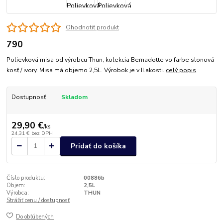
Ohodnotiť produkt
790
Polievková misa od výrobcu Thun, kolekcia Bernadotte vo farbe slonová
kosť / ivory. Misa má objemo 2,5L. Výrobok je v II.akosti.
celý popis
Dostupnosť
Skladom
29,90 €
/
ks
24,31 €
bez DPH
Pridať do košíka
Číslo produktu:
00886b
Objem:
2,5L
Výrobca:
THUN
Strážiť cenu / dostupnosť
Do obľúbených