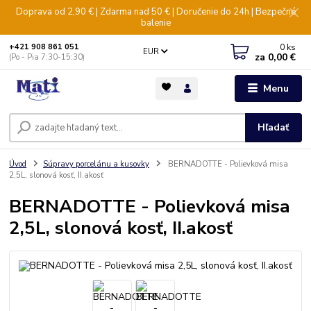
Doprava od 2,90 € | Zdarma nad 50 € | Doručenie do 24h | Bezpečné
balenie
0
ks
+421 908 861 051
EUR
za
0,00 €
(Po - Pia 7:30-15:30)
Menu
Hľadať
Úvod
Súpravy porcelánu a kusovky
BERNADOTTE - Polievková misa
2,5L, slonová kosť, II.akosť
BERNADOTTE - Polievková misa
2,5L, slonová kosť, II.akosť