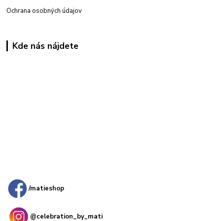
Ochrana osobných údajov
Kde nás nájdete
Kamenná
predajňa: Priemyselná 2, 949 01 Nitra
/matieshop
@celebration_by_mati