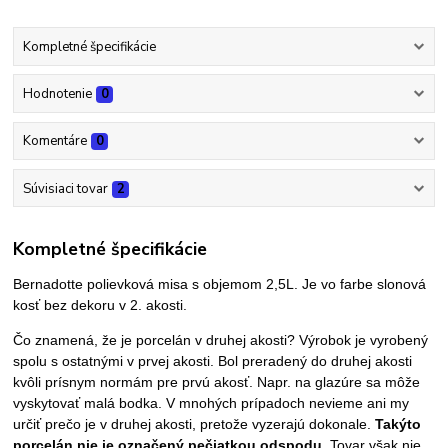
Kompletné špecifikácie
Hodnotenie
0
Komentáre
0
Súvisiaci tovar
2
Kompletné špecifikácie
Bernadotte polievková misa s objemom 2,5L. Je vo farbe slonová
kosť bez dekoru v 2. akosti.
Čo znamená, že je porcelán v druhej akosti? Výrobok je vyrobený
spolu s ostatnými v prvej akosti. Bol preradený do druhej akosti
kvôli prísnym normám pre prvú akosť. Napr. na glazúre sa môže
vyskytovať malá bodka. V mnohých prípadoch nevieme ani my
určiť prečo je v druhej akosti, pretože vyzerajú dokonale.
Takýto
porcelán nie je označený pečiatkou odspodu.
Tovar však nie