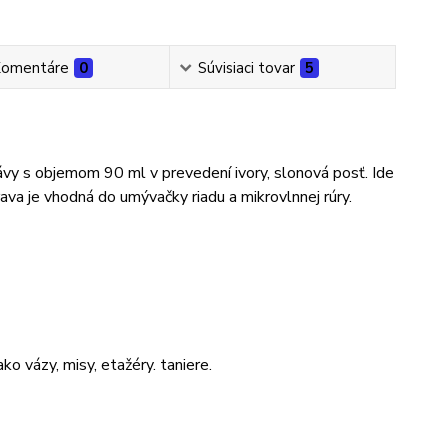
omentáre
0
Súvisiaci tovar
5
vy s objemom 90 ml v prevedení ivory, slonová posť. Ide
va je vhodná do umývačky riadu a mikrovlnnej rúry.
o vázy, misy, etažéry. taniere.