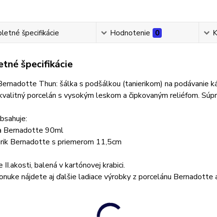
etné špecifikácie
Hodnotenie
0
K
tné špecifikácie
ernadotte Thun: šálka s podšálkou (tanierikom) na podávanie ká
valitný porcelán s vysokým leskom a čipkovaným reliéfom. Súpra
bsahuje:
ka Bernadotte 90ml
ierik Bernadotte s priemerom 11,5cm
 II.akosti, balená v kartónovej krabici.
onuke nájdete aj ďalšie ladiace výrobky z porcelánu Bernadotte ak