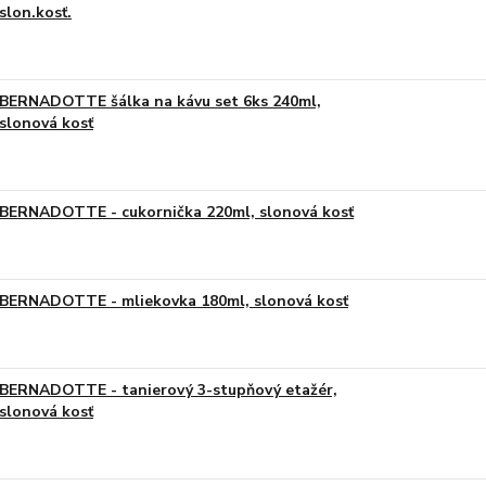
slon.kosť.
BERNADOTTE šálka na kávu set 6ks 240ml,
slonová kosť
BERNADOTTE - cukornička 220ml, slonová kosť
BERNADOTTE - mliekovka 180ml, slonová kosť
BERNADOTTE - tanierový 3-stupňový etažér,
slonová kosť