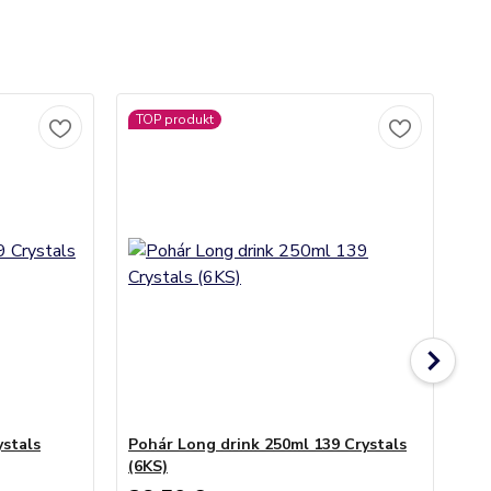
TOP produkt
stals
Pohár Long drink 250ml 139 Crystals
Ma
(6KS)
(6