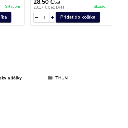
28,50 €
35
/
bal
Skladom
Skladom
23,17 €
bez DPH
28
šíka
Pridať do košíka
eky a šálky
THUN