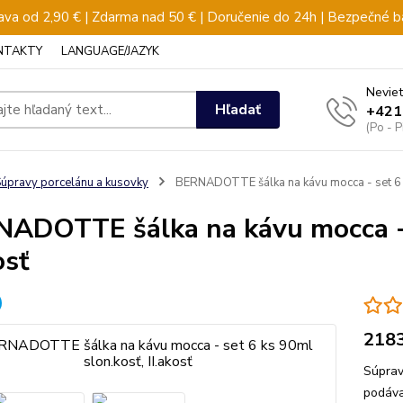
va od 2,90 € | Zdarma nad 50 € | Doručenie do 24h | Bezpečné b
NTAKTY
LANGUAGE/JAZYK
Neviet
Hľadať
+421
(Po - 
úpravy porcelánu a kusovky
BERNADOTTE šálka na kávu mocca - set 6 ks
ADOTTE šálka na kávu mocca - s
osť
218
Súprav
podáva