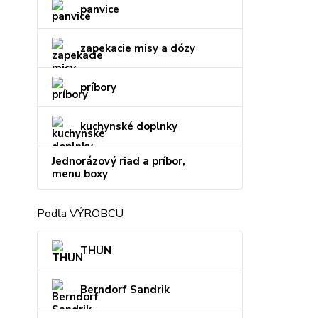
panvice
zapekacie misy a dózy
príbory
kuchynské doplnky
Jednorázový riad a príbor,
menu boxy
Podľa VÝROBCU
THUN
Berndorf Sandrik