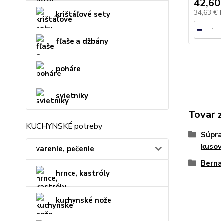
42,60
34,63 €
krištáľové sety
fľaše a džbány
poháre
svietniky
Tovar 
KUCHYNSKÉ potreby
Súpra
kuso
varenie, pečenie
Berna
hrnce, kastróly
kuchynské nože