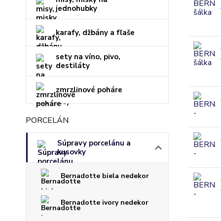
jednohubky
karafy, džbány a fľaše
sety na víno, pivo,
destiláty
zmrzlinové poháre
PORCELÁN
Súpravy porcelánu a
kusovky
Bernadotte biela nedekor
Bernadotte ivory nedekor