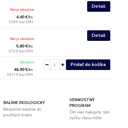
Detail
Nie je skladom
4,40 €
/
ks
3,58 €
bez DPH
Detail
Nie je skladom
5,80 €
/
ks
4,72 €
bez DPH
Skladom
Pridať do košíka
46,90 €
/
ks
38,13 €
bez DPH
VERNOSTNÝ
BALÍME EKOLOGICKY
PROGRAM
Bezpečné balenie do
Čím viac nakúpite, tým
použitých krabíc
vyššiu zľavu máte