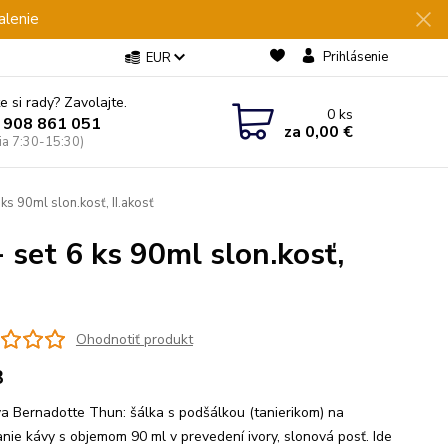
alenie
Prihlásenie
EUR
e si rady? Zavolajte.
0
ks
 908 861 051
za
0,00 €
Pia 7:30-15:30)
 90ml slon.kosť, II.akosť
et 6 ks 90ml slon.kosť,
Ohodnotiť produkt
3
a Bernadotte Thun: šálka s podšálkou (tanierikom) na
nie kávy s objemom 90 ml v prevedení ivory, slonová posť. Ide