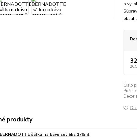
o vyso
Súprav
obsahu
Dos
32
26,
Číslo p
Počet k
Dekor s
Do 
é produkty
BERNADOTTE šálka na kávu set 6ks 170ml,