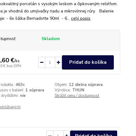
kokvalitný porcelán s vysokým leskom a čipkovaným reliéfom.
a je vhodná do umývačky riadu a mikrovlnnej rúry. Balenie
je: - 6x šálka Bernadotte 90ml - 6...
celý popis
tupnosť
Skladom
,60 €
/
ks
Pridať do košíka
50 €
bez DPH
roduktu:
463c
Objem:
12 dielna súprava
usov v balení:
1 súprava
Výrobca:
THUN
 kryštálmi:
nie
Strážiť cenu / dostupnosť
obľúbených