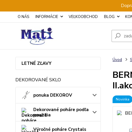
Dopra
O NÁS
INFORMÁCIE
VEĽKOOBCHOD
BLOG
KO
Úvod
S
LETNÉ ZĽAVY
BERN
DEKOROVANÉ SKLO
II.ak
ponuka DEKOROV
Novinka
Dekorované poháre podľa
použitia
Výročné poháre Crystals