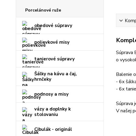
Porcelánové ruže
Kompl
obedové súpravy
Komple
polievkové misy
Súprava B
tanierové súpravy
o vysokok
Šálky na kávu a čaj,
Balenie o
hrnčeky
- 6x šál
- 6x tan
podnosy a misy
Súprava je
vázy a doplnky k
V našej p
stolovaniu
Cibulák - originál