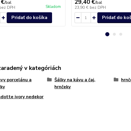
 €
29,40 €
/
bal
/
bal
Skladom
bez DPH
23,90 €
bez DPH
Pridať do košíka
Pridať do ko
zaradený v kategóriách
vy porcelánu a
Šálky na kávu a čaj,
hrnč
vky
hrnčeky
dotte ivory nedekor