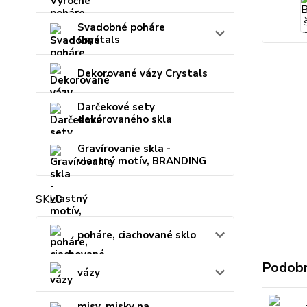
Svadobné poháre
Crystals
Dekorované vázy Crystals
Darčekové sety
dekorovaného skla
Gravírovanie skla -
vlastný motív, BRANDING
SKLO
poháre, ciachované sklo
Podobn
vázy
misy, misky na