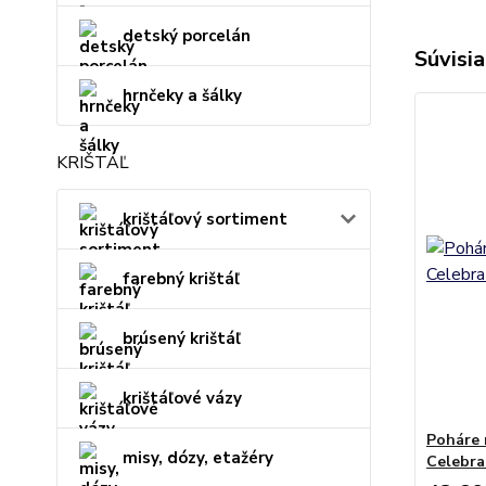
detský porcelán
Súvisia
hrnčeky a šálky
KRIŠTÁĽ
krištáľový sortiment
farebný krištáľ
brúsený krištáľ
krištáľové vázy
Poháre 
misy, dózy, etažéry
Celebra