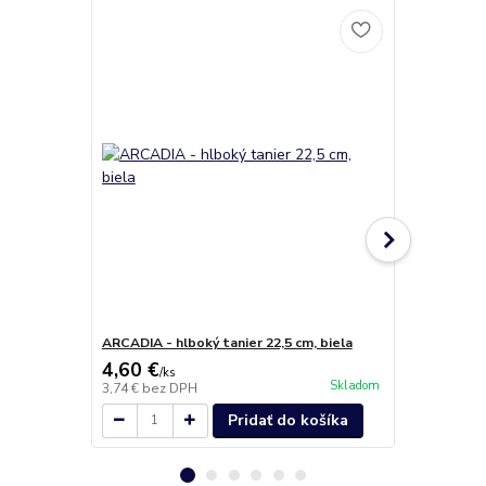
ARCADIA - hlboký tanier 22,5 cm, biela
ARCADIA - ov
4,60 €
7,50 €
/
ks
/
ks
Skladom
3,74 €
bez DPH
6,10 €
bez D
Pridať do košíka