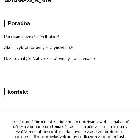
@celebration_by_mati
Poradňa
Porcelán s označením II. akosť
Ako si vybrať správny kuchynský nôž?
Bezolovnatý krištáľ verzus olovnatý -
porovnanie
kontakt
Zákaznícka podpora eshop mati
+421 908 861 051
Pre základnú funkčnosť, spríjemnenie používania webu, analytické
účely a v prípade udelenia súhlasu aj na účely cielenia reklamy
(Po - Pia 7:30-15:30)
využívame súbory cookies. Nastavenie vlastných preferencií
cookies môžete kedykoľvek upraviť odkazom v spodnej časti
info@mati.sk