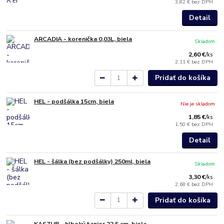
3,82 €
bez DPH
Detail
ARCADIA - korenička 0,03L, biela
Skladom
2,60 €
/
ks
2,11 €
bez DPH
Pridať do košíka
HEL - podšálka 15cm, biela
Nie je skladom
1,85 €
/
ks
1,50 €
bez DPH
Detail
HEL - šálka (bez podšálky) 250ml, biela
Skladom
3,30 €
/
ks
2,68 €
bez DPH
Pridať do košíka
KASZUB - hlboký tanier 22,5 cm, biela