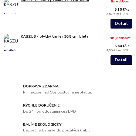
Nie je skladom
3,10 €
/
ks
2,52 €
bez DPH
Detail
KASZUB - plytký tanier 30,5 cm, biela
Nie je skladom
5,60 €
/
ks
4,55 €
bez DPH
Detail
DOPRAVA ZDARMA
Pri nákupe nad 50€ poštovné neplatíte.
RÝCHLE DORUČENIE
Do 24h od odoslania cez DPD
BALÍME EKOLOGICKY
Bezpečné balenie do použitých krabíc