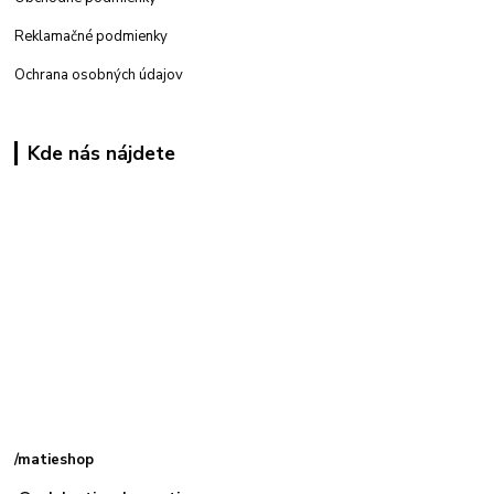
Reklamačné podmienky
Ochrana osobných údajov
Kde nás nájdete
Kamenná
predajňa: Priemyselná 2, 949 01 Nitra
/matieshop