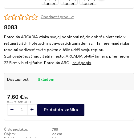
Ohodnotiť produkt
8083
Porcelán ARCADIA vďaka svojej odolnosti nájde dobré uplatnenie v
reštauráciách, hoteloch a stravovacích zariadeniach. Taniere majú nízku
tepelnú vodivosť, takže pokrm dlhšie udrží svoju teplotu.
Stohovateľnosť riadu šetrí miesto. ARCADIA plytký tanier s priemerom
22,5 cm v bielej farbe. Porcelán ARC...
celý popis
Dostupnosť
Skladom
7,60 €
/
ks
6,18 €
bez DPH
Pridať do košíka
Číslo produktu:
789
Objem:
27 cm