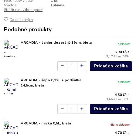
Počet kusov v balení:
1 ks
Výrobca:
Lubiana
Strážiť cenu / dostupnosť
Do obľúbených
Podobné produkty
ARCADIA - tanier dezertný 19cm, biela
Skladom
3,90 €
/
ks
3,17 €
bez DPH
Pridať do košíka
ARCADIA - šapó 0,22L + podšálka
Skladom
14,5cm, biela
4,50 €
/
ks
3,66 €
bez DPH
Pridať do košíka
ARCADIA - miska 0,5L, biela
Nie je skladom
4,70 €
/
ks