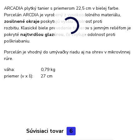
ARCADIA plytký tanier s priemerom 22,5 cm v bielej farbe.
Porcelán ARCDIA je vyrobený z vysokoodolného materiálu,
zosilnené okraje
poskytujú vyššiu odolnosť proti
rozbitiu.
Klasické biele prevedenie tanierov s jemným reliéfom je
pokryté
najtvrdšou glazúrou,
čo zvyšuje odolnosť proti
poškriabaniu.
Porcelán je vhodný do umývačky riadu aj na ohrev v mikrovlnnej
rúre.
váha: 0,79 kg
priemer (v x š): 27 cm
Súvisiaci tovar
6