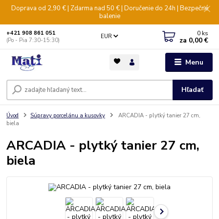
Doprava od 2,90 € | Zdarma nad 50 € | Doručenie do 24h | Bezpečné
balenie
0
ks
+421 908 861 051
EUR
za
0,00 €
(Po - Pia 7:30-15:30)
Menu
Hľadať
Úvod
Súpravy porcelánu a kusovky
ARCADIA - plytký tanier 27 cm,
biela
ARCADIA - plytký tanier 27 cm,
biela