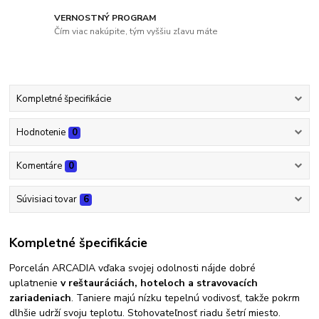
VERNOSTNÝ PROGRAM
Čím viac nakúpite, tým vyššiu zľavu máte
Kompletné špecifikácie
Hodnotenie
0
Komentáre
0
Súvisiaci tovar
6
Kompletné špecifikácie
Porcelán ARCADIA vďaka svojej odolnosti nájde dobré
uplatnenie
v reštauráciách, hoteloch a stravovacích
zariadeniach
. Taniere majú nízku tepelnú vodivosť, takže pokrm
dlhšie udrží svoju teplotu. Stohovateľnosť riadu šetrí miesto.