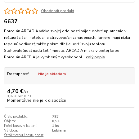
Ohodnotiť produkt
6637
Porcelán ARCADIA vďaka svojej odolnosti nájde dobré uplatnenie v
reštauráciách, hoteloch a stravovacích zariadeniach. Taniere majú nízku
tepelnú vodivosť, takže pokrm dlhšie udrží svoju teplotu.
Stohovateľnosť riadu šetrí miesto. ARCADIA miska v bielej farbe.
Porcelán ARCDIA je vyrobený z vysokoodol...
celý popis
Dostupnosť
Nie je skladom
4,70 €
/
ks
3,82 €
bez DPH
Momentálne nie je k dispozícii
Číslo produktu:
793
Objem:
0,5 L
Počet kusov v balení:
1 ks
Výrobca:
Lubiana
Strážiť cenu / dostupnosť