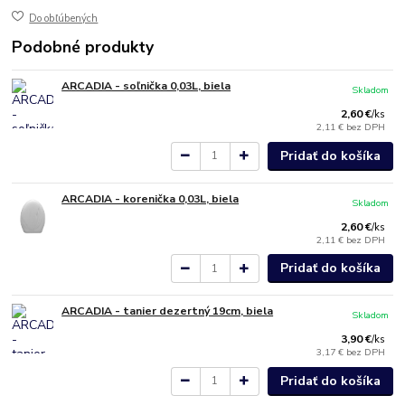
Do obľúbených
Podobné produkty
ARCADIA - soľnička 0,03L, biela
Skladom
2,60 €
/
ks
2,11 €
bez DPH
Pridať do košíka
ARCADIA - korenička 0,03L, biela
Skladom
2,60 €
/
ks
2,11 €
bez DPH
Pridať do košíka
ARCADIA - tanier dezertný 19cm, biela
Skladom
3,90 €
/
ks
3,17 €
bez DPH
Pridať do košíka