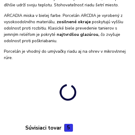
dlhšie udrží svoju teplotu. Stohovateľnosť riadu šetrí miesto.
ARCADIA miska v bielej farbe. Porcelán ARCDIA je vyrobený z
vysokoodolného materiálu,
zosilnené okraje
poskytujú vyššiu
odolnosť proti rozbitiu.
Klasické biele prevedenie tanierov s
jemným reliéfom je pokryté
najtvrdšou glazúrou,
čo zvyšuje
odolnosť proti poškriabaniu.
Porcelán je vhodný do umývačky riadu aj na ohrev v mikrovlnnej
rúre.
Súvisiaci tovar
5