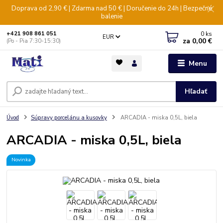
Doprava od 2,90 € | Zdarma nad 50 € | Doručenie do 24h | Bezpečné
balenie
0
ks
+421 908 861 051
EUR
za
0,00 €
(Po - Pia 7:30-15:30)
Menu
Hľadať
Úvod
Súpravy porcelánu a kusovky
ARCADIA - miska 0,5L, biela
ARCADIA - miska 0,5L, biela
Novinka