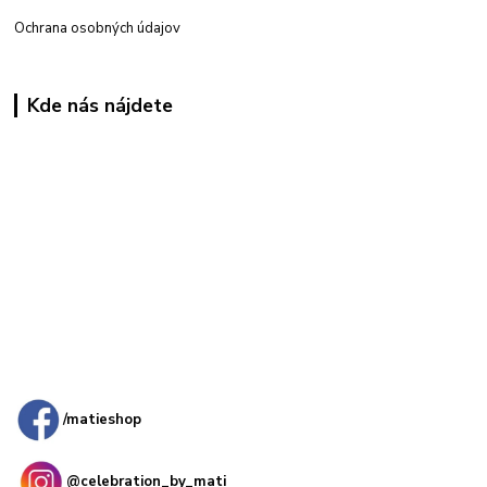
Ochrana osobných údajov
Kde nás nájdete
Kamenná
predajňa: Priemyselná 2, 949 01 Nitra
/matieshop
@celebration_by_mati