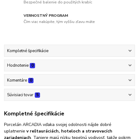
Bezpečné balenie do použitých krabíc
VERNOSTNÝ PROGRAM
Čím viac nakúpite, tým vyššiu zľavu máte
Kompletné špecifikácie
Hodnotenie
0
Komentáre
0
Súvisiaci tovar
5
Kompletné špecifikácie
Porcelán ARCADIA vďaka svojej odolnosti nájde dobré
uplatnenie
v reštauráciách, hoteloch a stravovacích
zariadeniach
. Taniere majú nízku tepelnú vodivosť, takže pokrm