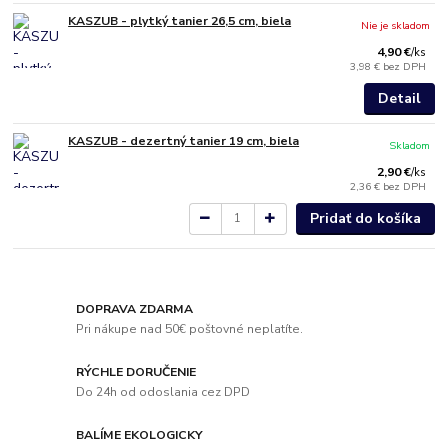
KASZUB - plytký tanier 26,5 cm, biela
Nie je skladom
4,90 €
/
ks
3,98 €
bez DPH
Detail
KASZUB - dezertný tanier 19 cm, biela
Skladom
2,90 €
/
ks
2,36 €
bez DPH
Pridať do košíka
DOPRAVA ZDARMA
Pri nákupe nad 50€ poštovné neplatíte.
RÝCHLE DORUČENIE
Do 24h od odoslania cez DPD
BALÍME EKOLOGICKY