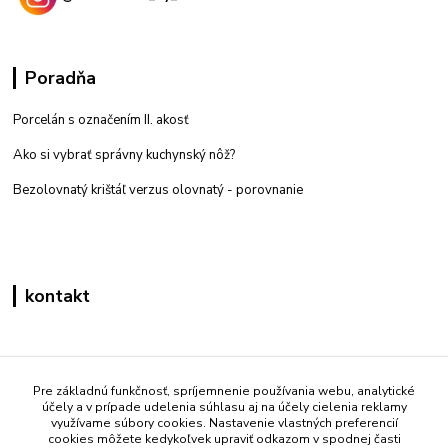
Poradňa
Porcelán s označením II. akosť
Ako si vybrať správny kuchynský nôž?
Bezolovnatý krištáľ verzus olovnatý -
porovnanie
kontakt
Zákaznícka podpora eshop mati
+421 908 861 051
Pre základnú funkčnosť, spríjemnenie používania webu, analytické
účely a v prípade udelenia súhlasu aj na účely cielenia reklamy
(Po - Pia 7:30-15:30)
využívame súbory cookies. Nastavenie vlastných preferencií
cookies môžete kedykoľvek upraviť odkazom v spodnej časti
info@mati.sk