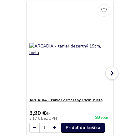
ARCADIA - tanier dezertný 19cm, biela
ARCADIA - pl
3,90 €
5,90 €
/
ks
/
ks
Skladom
3,17 €
bez DPH
4,80 €
bez D
Pridať do košíka