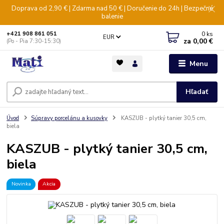
Doprava od 2,90 € | Zdarma nad 50 € | Doručenie do 24h | Bezpečné
balenie
0
ks
+421 908 861 051
EUR
za
0,00 €
(Po - Pia 7:30-15:30)
Menu
Hľadať
Úvod
Súpravy porcelánu a kusovky
KASZUB - plytký tanier 30,5 cm,
biela
KASZUB - plytký tanier 30,5 cm,
biela
Novinka
Akcia