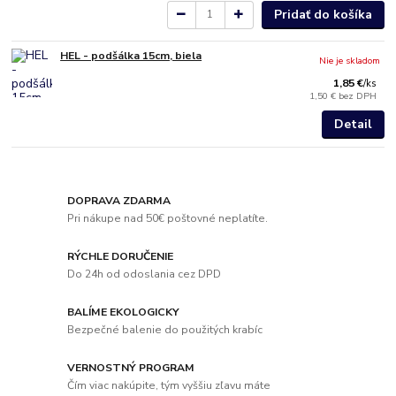
Pridať do košíka
HEL - podšálka 15cm, biela
Nie je skladom
1,85 €
/
ks
1,50 €
bez DPH
Detail
DOPRAVA ZDARMA
Pri nákupe nad 50€ poštovné neplatíte.
RÝCHLE DORUČENIE
Do 24h od odoslania cez DPD
BALÍME EKOLOGICKY
Bezpečné balenie do použitých krabíc
VERNOSTNÝ PROGRAM
Čím viac nakúpite, tým vyššiu zľavu máte