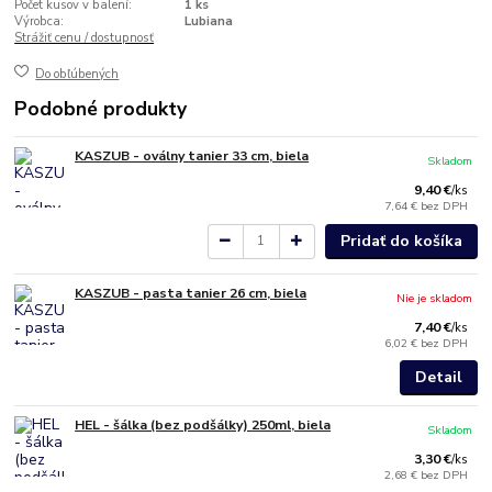
Počet kusov v balení:
1 ks
Výrobca:
Lubiana
Strážiť cenu / dostupnosť
Do obľúbených
Podobné produkty
KASZUB - oválny tanier 33 cm, biela
Skladom
9,40 €
/
ks
7,64 €
bez DPH
Pridať do košíka
KASZUB - pasta tanier 26 cm, biela
Nie je skladom
7,40 €
/
ks
6,02 €
bez DPH
Detail
HEL - šálka (bez podšálky) 250ml, biela
Skladom
3,30 €
/
ks
2,68 €
bez DPH