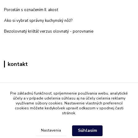
Porcelán s označením II. akosť
Ako si vybrať správny kuchynský nôž?
Bezolovnatý krištáľ verzus olovnatý -
porovnanie
kontakt
Zákaznícka podpora eshop mati
+421 908 861 051
Pre základnú funkčnosť, spríjemnenie používania webu, analytické
účely a v prípade udelenia súhlasu aj na účely cielenia reklamy
(Po - Pia 7:30-15:30)
využívame súbory cookies. Nastavenie vlastných preferencií
cookies môžete kedykoľvek upraviť odkazom v spodnej časti
info@mati.sk
stránok.
Súhlasím
Nastavenia