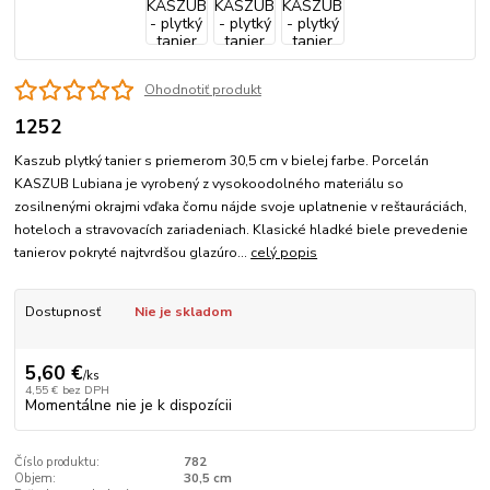
Ohodnotiť produkt
1252
Kaszub plytký tanier s priemerom 30,5 cm v bielej farbe. Porcelán
KASZUB Lubiana je vyrobený z vysokoodolného materiálu so
zosilnenými okrajmi vďaka čomu nájde svoje uplatnenie v reštauráciách,
hoteloch a stravovacích zariadeniach. Klasické hladké biele prevedenie
tanierov pokryté najtvrdšou glazúro...
celý popis
Dostupnosť
Nie je skladom
5,60 €
/
ks
4,55 €
bez DPH
Momentálne nie je k dispozícii
Číslo produktu:
782
Objem:
30,5 cm