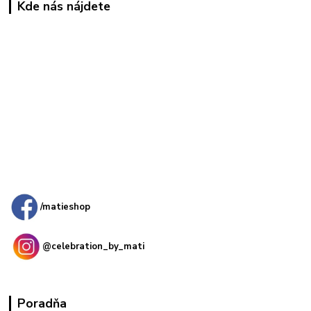
Kde nás nájdete
Kamenná
predajňa: Priemyselná 2, 949 01 Nitra
/matieshop
@celebration_by_mati
Poradňa