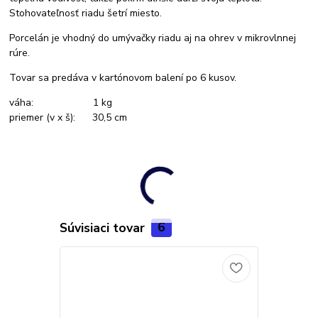
Stohovateľnosť riadu šetrí miesto.
Porcelán je vhodný do umývačky riadu aj na ohrev v mikrovlnnej
rúre.
Tovar sa predáva v kartónovom balení po 6 kusov.
váha: 1 kg
priemer (v x š): 30,5 cm
Súvisiaci tovar
6
Novinka