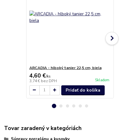
ARCADIA - hlboký tanier 22,5 cm, biela
ARCADIA - ko
4,60 €
2,60 €
/
ks
/
ks
Skladom
3,74 €
bez DPH
2,11 €
bez D
Pridať do košíka
Tovar zaradený v kategóriách
Súpravy porcelánu a kusovky