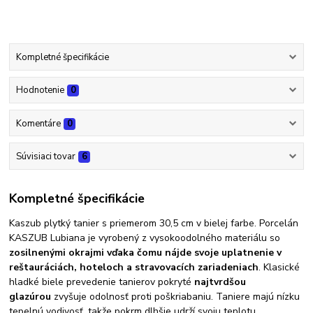
Kompletné špecifikácie
Hodnotenie
0
Komentáre
0
Súvisiaci tovar
6
Kompletné špecifikácie
Kaszub plytký tanier s priemerom 30,5 cm v bielej farbe. Porcelán
KASZUB Lubiana je vyrobený z vysokoodolného materiálu so
zosilnenými okrajmi vďaka čomu nájde svoje uplatnenie v
reštauráciách, hoteloch a stravovacích zariadeniach
. Klasické
hladké biele prevedenie tanierov pokryté
najtvrdšou
glazúrou
zvyšuje odolnosť proti poškriabaniu. Taniere majú nízku
tepelnú vodivosť, takže pokrm dlhšie udrží svoju teplotu.