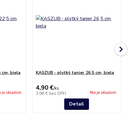
 cm, biela
KASZUB - plytký tanier 26,5 cm, biela
AR
4,90 €
2,
/
ks
e je skladom
Nie je skladom
3,98 €
bez DPH
2,
Detail