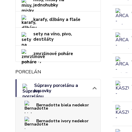
jednohubky
karafy, džbány a fľaše
sety na víno, pivo,
destiláty
zmrzlinové poháre
PORCELÁN
Súpravy porcelánu a
kusovky
Bernadotte biela nedekor
Bernadotte ivory nedekor