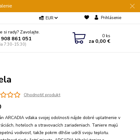
alenie
Prihlásenie
EUR
e si rady? Zavolajte.
0
ks
 908 861 051
za
0,00 €
Pia 7:30-15:30)
ela
Ohodnotiť produkt
0
án ARCADIA vďaka svojej odolnosti nájde dobré uplatnenie v
ráciách, hoteloch a stravovacích zariadeniach. Taniere majú
epelnú vodivosť, takže pokrm dlhšie udrží svoju teplotu.