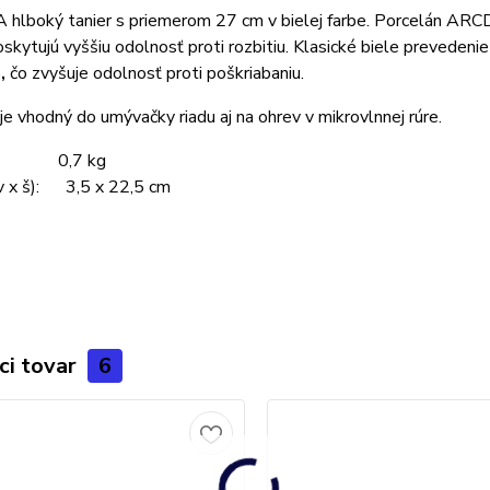
hlboký tanier s priemerom 27 cm v bielej farbe. Porcelán ARC
skytujú vyššiu odolnosť proti rozbitiu.
Klasické biele prevedenie
,
čo zvyšuje odolnosť proti poškriabaniu.
je vhodný do umývačky riadu aj na ohrev v mikrovlnnej rúre.
: 0,7 kg
(v x š): 3,5 x 22,5 cm
ci tovar
6