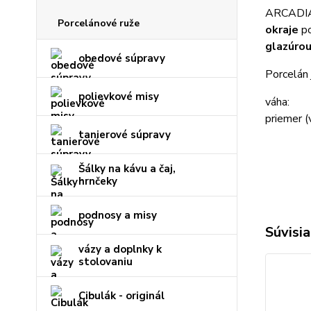
ARCADIA 
Porcelánové ruže
okraje
po
glazúrou
obedové súpravy
Porcelán 
polievkové misy
váha
priemer 
tanierové súpravy
Šálky na kávu a čaj,
hrnčeky
podnosy a misy
Súvisia
vázy a doplnky k
stolovaniu
Cibulák - originál