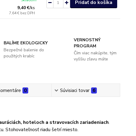
Skladom
Pridať do košíka
9,40 €
/
ks
7,64 €
bez DPH
VERNOSTNÝ
BALÍME EKOLOGICKY
PROGRAM
Bezpečné balenie do
Čím viac nakúpite, tým
použitých krabíc
vyššiu zľavu máte
omentáre
0
Súvisiaci tovar
6
auráciách, hoteloch a stravovacích zariadeniach
.
tu. Stohovateľnosť riadu šetrí miesto.