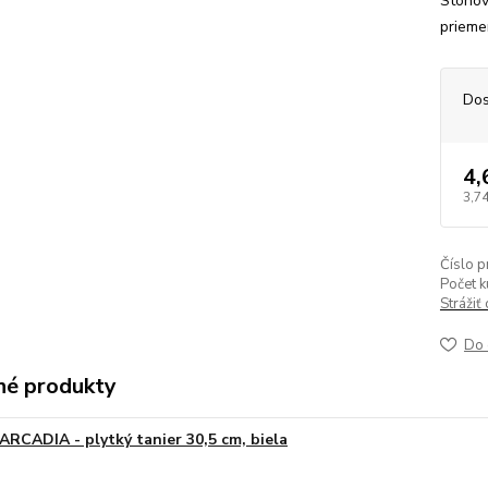
Stohov
prieme
Dos
4,
3,74
Číslo p
Počet k
Strážiť
Do 
é produkty
ARCADIA - plytký tanier 30,5 cm, biela