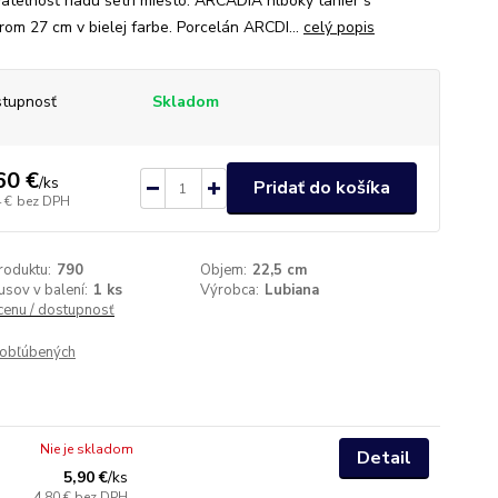
ateľnosť riadu šetrí miesto. ARCADIA hlboký tanier s
rom 27 cm v bielej farbe. Porcelán ARCDI...
celý popis
tupnosť
Skladom
60 €
/
ks
Pridať do košíka
 €
bez DPH
roduktu:
790
Objem:
22,5 cm
usov v balení:
1 ks
Výrobca:
Lubiana
 cenu / dostupnosť
obľúbených
Nie je skladom
Detail
5,90 €
/
ks
4,80 €
bez DPH