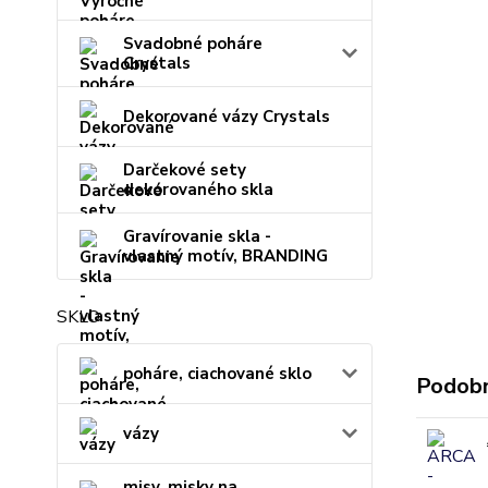
Svadobné poháre
Crystals
Dekorované vázy Crystals
Darčekové sety
dekorovaného skla
Gravírovanie skla -
vlastný motív, BRANDING
SKLO
poháre, ciachované sklo
Podobn
vázy
misy, misky na