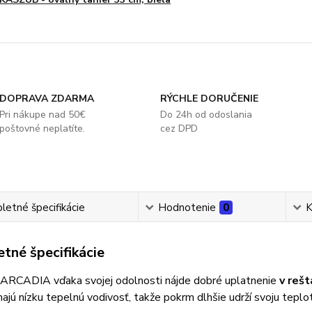
DOPRAVA ZDARMA
RÝCHLE DORUČENIE
Pri nákupe nad 50€
Do 24h od odoslania
poštovné neplatíte.
cez DPD
etné špecifikácie
Hodnotenie
0
K
tné špecifikácie
 ARCADIA vďaka svojej odolnosti nájde dobré uplatnenie
v rešt
ajú nízku tepelnú vodivosť, takže pokrm dlhšie udrží svoju teplo