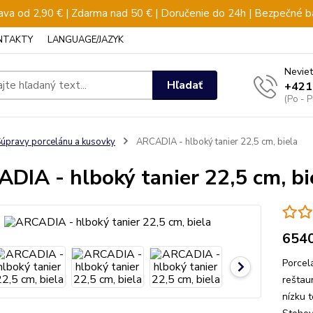
va od 2,90 € | Zdarma nad 50 € | Doručenie do 24h | Bezpečné b
NTAKTY
LANGUAGE/JAZYK
Neviet
Hľadať
+421
(Po - 
úpravy porcelánu a kusovky
ARCADIA - hlboký tanier 22,5 cm, biela
DIA - hlboký tanier 22,5 cm, bi
654
Porcel
reštau
nízku t