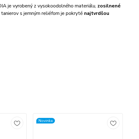
DIA je vyrobený z vysokoodolného materiálu,
zosilnené
 tanierov s jemným reliéfom je pokryté
najtvrdšou
Novinka
No