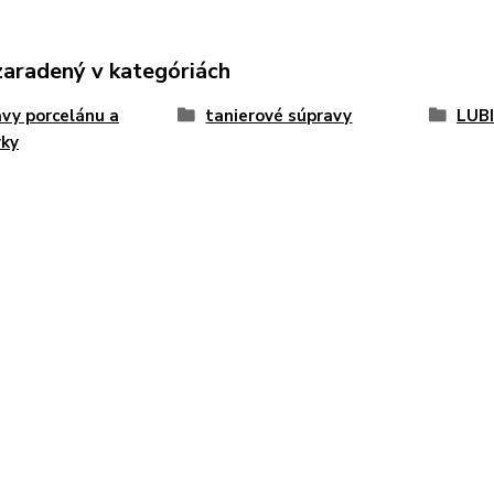
zaradený v kategóriách
vy porcelánu a
tanierové súpravy
LUB
vky