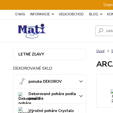
Dopra
O NÁS
INFORMÁCIE
VEĽKOOBCHOD
BLOG
KO
Úvod
S
LETNÉ ZĽAVY
ARCA
DEKOROVANÉ SKLO
ponuka DEKOROV
Dekorované poháre podľa
použitia
Výročné poháre Crystals