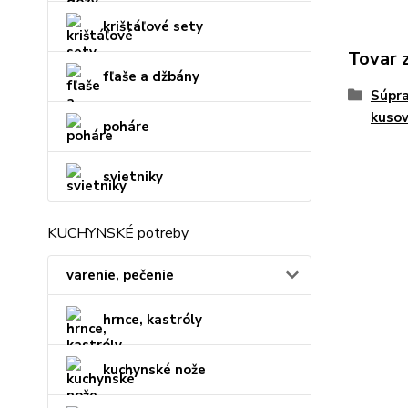
krištáľové sety
Tovar 
fľaše a džbány
Súpra
kuso
poháre
svietniky
KUCHYNSKÉ potreby
varenie, pečenie
hrnce, kastróly
kuchynské nože