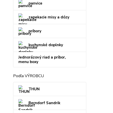
panvice
zapekacie misy a dózy
príbory
kuchynské doplnky
Jednorázový riad a príbor,
menu boxy
Podľa VÝROBCU
THUN
Berndorf Sandrik