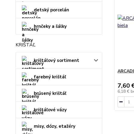
detský porcelán
hrnčeky a šálky
KRIŠTÁĽ
krištáľový sortiment
ARCADIA
farebný krištáľ
7,60 
6,18 €
b
brúsený krištáľ
krištáľové vázy
misy, dózy, etažéry