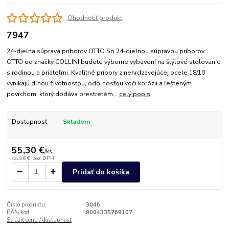
Ohodnotiť produkt
7947
24-dielna súprava príborov OTTO So 24-dielnou súpravou príborov
OTTO od značky COLLINI budete výborne vybavení na štýlové stolovanie
s rodinou a priateľmi. Kvalitné príbory z nehrdzavejúcej ocele 18/10
vynikajú dlhou životnosťou, odolnosťou voči korózii a lešteným
povrchom, ktorý dodáva prestretém...
celý popis
Dostupnosť
Skladom
55,30 €
/
ks
44,96 €
bez DPH
Pridať do košíka
Číslo produktu:
304b
EAN kód:
9004335769107
Strážiť cenu / dostupnosť