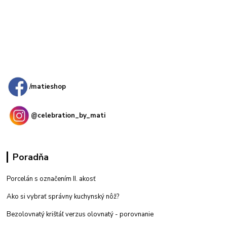
Kamenná
predajňa: Priemyselná 2, 949 01 Nitra
/matieshop
@celebration_by_mati
Poradňa
Porcelán s označením II. akosť
Ako si vybrať správny kuchynský nôž?
Bezolovnatý krištáľ verzus olovnatý -
porovnanie