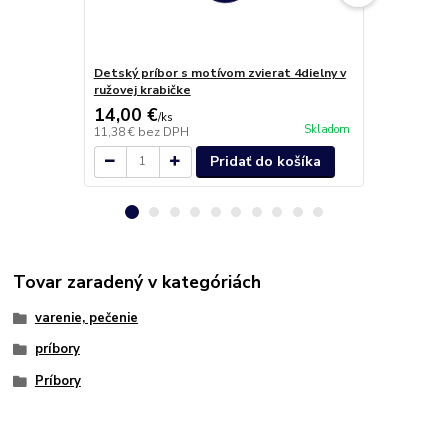
Detský príbor s motívom zvierat 4dielny v
Príbor Hotel
ružovej krabičke
14,00 €
0,60 €
/
ks
/
ks
Skladom
11,38 €
bez DPH
0,49 €
bez D
Pridať do košíka
Tovar zaradený v kategóriách
varenie, pečenie
príbory
Príbory