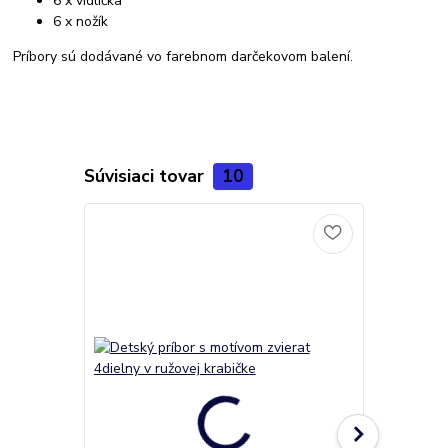
6 x vidlička
6 x nožík
Príbory sú dodávané vo farebnom darčekovom balení.
Súvisiaci tovar
10
Novinka