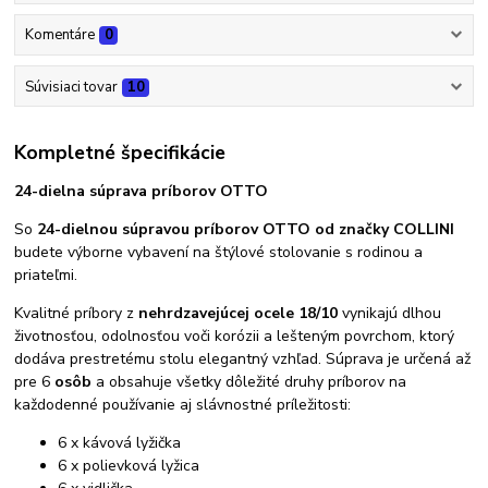
Komentáre
0
Súvisiaci tovar
10
Kompletné špecifikácie
24-dielna súprava príborov OTTO
So
24-dielnou súpravou príborov OTTO od značky COLLINI
budete výborne vybavení na štýlové stolovanie s rodinou a
priateľmi.
Kvalitné príbory z
nehrdzavejúcej ocele 18/10
vynikajú dlhou
životnosťou, odolnosťou voči korózii a lešteným povrchom, ktorý
dodáva prestretému stolu elegantný vzhľad. Súprava je určená až
pre 6
osôb
a obsahuje všetky dôležité druhy príborov na
každodenné používanie aj slávnostné príležitosti:
6 x kávová lyžička
6 x polievková lyžica