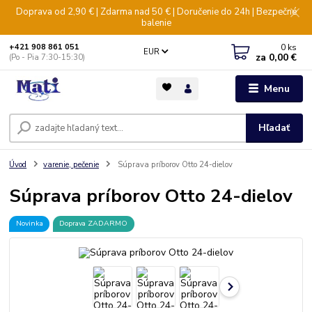
Doprava od 2,90 € | Zdarma nad 50 € | Doručenie do 24h | Bezpečné
balenie
0
ks
+421 908 861 051
EUR
za
0,00 €
(Po - Pia 7:30-15:30)
Menu
Hľadať
Úvod
varenie, pečenie
Súprava príborov Otto 24-dielov
Súprava príborov Otto 24-dielov
Novinka
Doprava ZADARMO