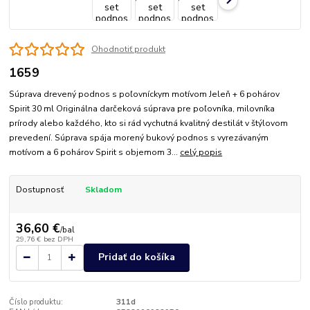
Ohodnotiť produkt
1659
Súprava drevený podnos s poľovníckym motívom Jeleň + 6 pohárov
Spirit 30 ml Originálna darčeková súprava pre poľovníka, milovníka
prírody alebo každého, kto si rád vychutná kvalitný destilát v štýlovom
prevedení. Súprava spája morený bukový podnos s vyrezávaným
motívom a 6 pohárov Spirit s objemom 3...
celý popis
Dostupnosť
Skladom
36,60 €
/
bal
29,76 €
bez DPH
Pridať do košíka
Číslo produktu:
311d