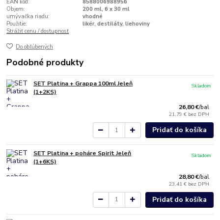
EAN kód:
8588006988956
Objem:
200 ml, 6 x 30 ml
umývačka riadu:
vhodné
Použitie:
likér, destiláty, liehoviny
Strážiť cenu / dostupnosť
Do obľúbených
Podobné produkty
SET Platina + Grappa 100ml Jeleň
Skladom
(1+2KS)
26,80 €
/
bal
21,79 €
bez DPH
Pridať do košíka
SET Platina + poháre Spirit Jeleň
Skladom
(1+6KS)
28,80 €
/
bal
23,41 €
bez DPH
Pridať do košíka