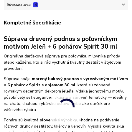
Súvisiaci tovar
4
Kompletné špecifikácie
Súprava drevený podnos s poľovníckym
motívom Jeleň + 6 pohárov Spirit 30 ml
Originálna darčeková súprava pre poľovníka, milovníka prírody
alebo každého, kto si rád vychutná kvalitný destilát v štýlovom
prevedení.
Súprava spája
morený bukový podnos s vyrezávaným motívom
a
6 pohárov Spirit s objemom 30 ml
, ktoré sú zdobené
rovnakým decentným dekorom jeleňa. Vďaka jednotnému motívu
pôsobí celý set elegantne, vkusne a zároveň tematicky — ideálny
na chatu, chalupu, rybársku oslavu alebo ako darček pre
vášnivého rybára.
Poháre sú kvalitné
slovenské výrobky
, vhodné na podávanie
rôznych druhov destilátov, likérov a liehovín. Vysoká kvalita skla