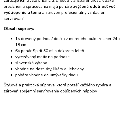
zaručuje ich trvalú brilanciu, čírosť a transparentnosť. Vďaka
precíznemu spracovaniu majú poháre
zvýšenú odolnosť voči
vyštiepeniu a lomu
a zároveň profesionálny vzhľad pri
servírovaní.
Obsah súpravy:
1× drevený podnos / doska z moreného buku rozmer 24 x
18 cm
6× pohár Spirit 30 ml s dekorom Jeleň
vyrezávaný motív na podnose
slovenská výroba
vhodné na destiláty, likéry a liehoviny
poháre vhodné do umývačky riadu
Štýlová a praktická súprava, ktorá poteší každého rybára a
zároveň spríjemní servírovanie obľúbených nápojov.