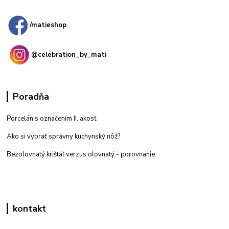
predajňa: Priemyselná 2, 949 01 Nitra
/matieshop
@celebration_by_mati
Poradňa
Porcelán s označením II. akosť
Ako si vybrať správny kuchynský nôž?
Bezolovnatý krištáľ verzus olovnatý -
porovnanie
kontakt