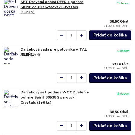
SET Drevená doska DEER + poháre
Skladom
Spirit 27181 Swarovski Crystals
(1+6KS)
38,50 €
/
bal
31,30 €
bez DPH
Pridať do košíka
Darčeková sada pre poľovníka VITAL
Skladom
JELEŇ(1+4)
39,10 €
/
ks
31,79 €
bez DPH
Pridať do košíka
Darčekový set podnos WOOD Jeleň +
Skladom
poháre Spirit 30538 Swarovski
Crystals (1+6 ks)
38,50 €
/
bal
31,30 €
bez DPH
Pridať do košíka