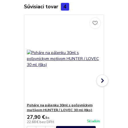
Súvisiaci tovar
4
Poháre na pálenku 30ml s poľovníckym
Sada na vín
motívom HUNTER / LOVEC 30 ml (6ks)
HUNTER(1+
27,90 €
39,10 €
/
ks
/
k
Skladom
22,68 €
bez DPH
31,79 €
bez 