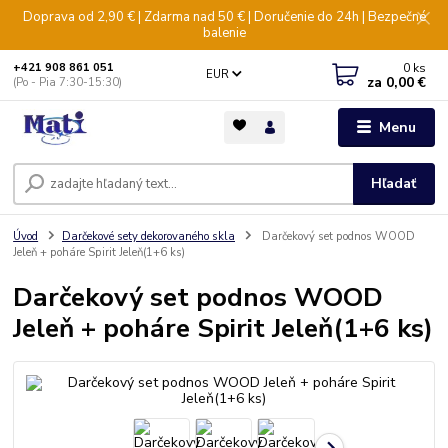
Doprava od 2,90 € | Zdarma nad 50 € | Doručenie do 24h | Bezpečné
balenie
0
ks
+421 908 861 051
EUR
za
0,00 €
(Po - Pia 7:30-15:30)
Menu
Hľadať
Úvod
Darčekové sety dekorovaného skla
Darčekový set podnos WOOD
Jeleň + poháre Spirit Jeleň(1+6 ks)
Darčekový set podnos WOOD
Jeleň + poháre Spirit Jeleň(1+6 ks)