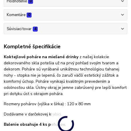
Hodnotenie
0
Komentáre
0
Súvisiaci tovar
4
Kompletné špecifikácie
Koktejlové poháre na miešané drinky
z našej kolekcie
dekorovaného skla potešia už na prvý pohľad svojím tvarom a
dekorom. Poháre sú vyrábané unikátnou technológiou ťahanej
nohy - stopka nie je lepená, čo zaručí väčší estetický zážitok a
komforný úchop. Poháre vynikajú kvalitným prevedením a
odolnosťou skla. Ústny okraj je jemne zabrúsený pre lepší komfort
pri dotyku úst s okrajom pohára.
Rozmery pohárov (výška x šírka) : 120 x 80 mm
Dodávame v darčekovej krabici.
Balenie obsahuje 4 ks pohárov.