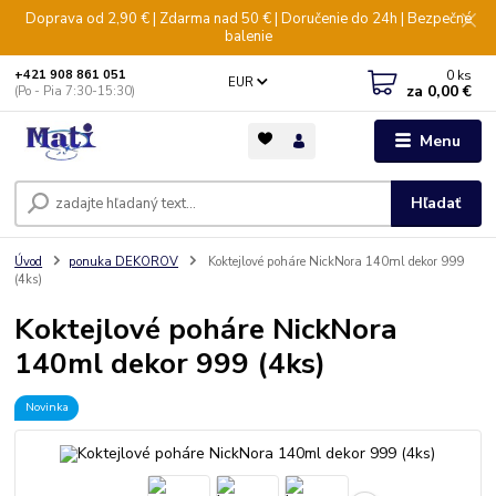
Doprava od 2,90 € | Zdarma nad 50 € | Doručenie do 24h | Bezpečné
balenie
0
ks
+421 908 861 051
EUR
za
0,00 €
(Po - Pia 7:30-15:30)
Menu
Hľadať
Úvod
ponuka DEKOROV
Koktejlové poháre NickNora 140ml dekor 999
(4ks)
Koktejlové poháre NickNora
140ml dekor 999 (4ks)
Novinka