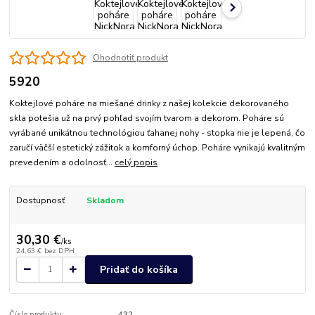
Ohodnotiť produkt
5920
Koktejlové poháre na miešané drinky z našej kolekcie dekorovaného
skla potešia už na prvý pohľad svojím tvarom a dekorom. Poháre sú
vyrábané unikátnou technológiou ťahanej nohy - stopka nie je lepená, čo
zaručí väčší estetický zážitok a komforný úchop. Poháre vynikajú kvalitným
prevedením a odolnosť...
celý popis
Dostupnosť
Skladom
30,30 €
/
ks
24,63 €
bez DPH
Pridať do košíka
Číslo produktu:
432