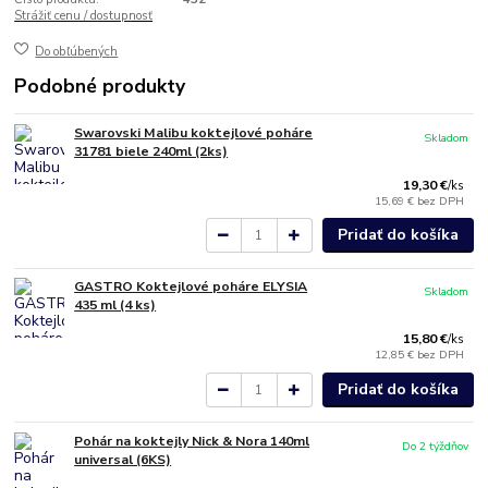
Strážiť cenu / dostupnosť
Do obľúbených
Podobné produkty
Swarovski Malibu koktejlové poháre
Skladom
31781 biele 240ml (2ks)
19,30 €
/
ks
15,69 €
bez DPH
Pridať do košíka
GASTRO Koktejlové poháre ELYSIA
Skladom
435 ml (4 ks)
15,80 €
/
ks
12,85 €
bez DPH
Pridať do košíka
Pohár na koktejly Nick & Nora 140ml
Do 2 týždňov
universal (6KS)