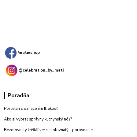
Kamenná
predajňa: Priemyselná 2, 949 01 Nitra
/matieshop
@celebration_by_mati
Poradňa
Porcelán s označením II. akosť
Ako si vybrať správny kuchynský nôž?
Bezolovnatý krištáľ verzus olovnatý -
porovnanie