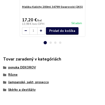
Malibu Kalichy 200ml 34799 Swarovski (2KS)
Pohár na ví
Crystals (4k
17,20 €
32,00 €
/
bal
/
b
Skladom
13,98 €
bez DPH
26,02 €
bez 
Pridať do košíka
Tovar zaradený v kategóriách
ponuka DEKOROV
Rôzne
šampanské, sekt, prosecco
likérky a destiláty