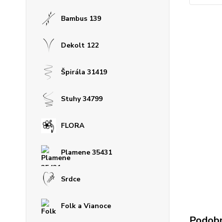
Bambus 139
Dekolt 122
Špirála 31419
Stuhy 34799
FLORA
Plamene 35431
Srdce
Folk a Vianoce
Podobn