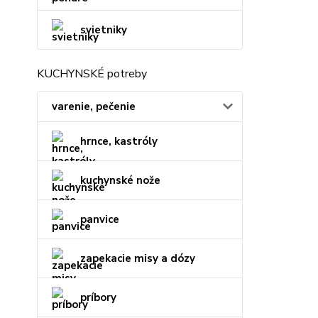
svietniky
KUCHYNSKÉ potreby
varenie, pečenie
hrnce, kastróly
kuchynské nože
panvice
zapekacie misy a dózy
príbory