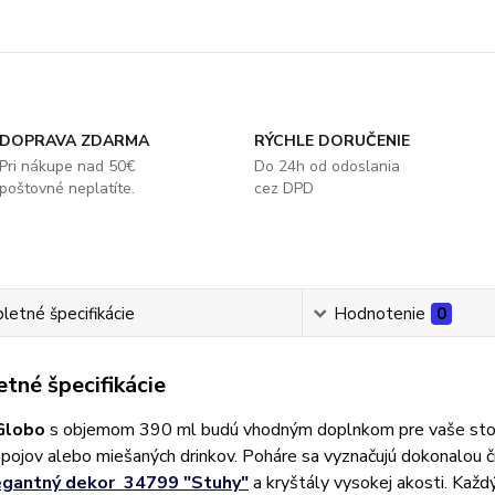
DOPRAVA ZDARMA
RÝCHLE DORUČENIE
Pri nákupe nad 50€
Do 24h od odoslania
poštovné neplatíte.
cez DPD
etné špecifikácie
Hodnotenie
0
tné špecifikácie
Globo
s objemom 390 ml budú vhodným doplnkom pre vaše stolo
pojov alebo miešaných drinkov. Poháre sa vyznačujú dokonalou č
egantný dekor 34799 "Stuhy"
a kryštály vysokej akosti. Každ