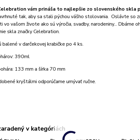
elebration vám prináša to najlepšie zo slovenského skla p
avrhnuté tak, aby sa stali pýchou vášho stolovania. Oslávte so z
sti vo vašom živote ako sú výročia, svadby, narodeniny... Dbáme oh
ie skla značky Celebration.
 balené v darčekovej krabičke po 4 ks.
hárov: 390ml
ohára: 133 mm a šírka 70 mm
dobené kryštálmi odporúčame umývať ručne.
zaradený v kategóriách