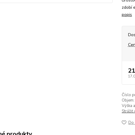
čírosť
zdobí 
popis
Dos
Cen
21
17,
Číslo p
Objem:
Výška a
Strážiť
Do 
é produkty