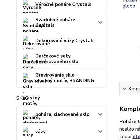
Výročné poháre Crystals
Svadobné poháre
Crystals
Dekorované vázy Crystals
Darčekové sety
dekorovaného skla
Gravírovanie skla -
vlastný motív, BRANDING
Kompl
SKLO
Komple
poháre, ciachované sklo
Poháre 
nealko ná
vázy
zdobí
el