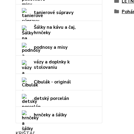
LETN
Pohár
tanierové súpravy
Šálky na kávu a čaj,
hrnčeky
podnosy a misy
vázy a doplnky k
stolovaniu
Cibulák - originál
detský porcelán
hrnčeky a šálky
KRIŠTÁĽ