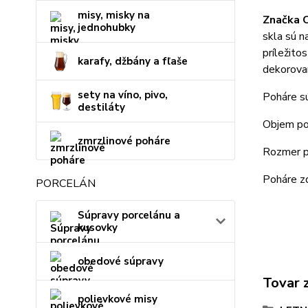
misy, misky na
Značka C
jednohubky
skla sú n
príležito
karafy, džbány a fľaše
dekorovan
sety na víno, pivo,
Poháre sú
destiláty
Objem po
zmrzlinové poháre
Rozmer p
Poháre z
PORCELÁN
Súpravy porcelánu a
kusovky
obedové súpravy
Tovar 
polievkové misy