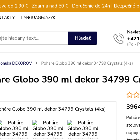
va od 2,90 € | Zdarma nad 50 € | Doručenie do 24h | Bezpečné b
NTAKTY
LANGUAGE/JAZYK
Neviet
Hľadať
+421
(Po - 
ponuka DEKOROV
Poháre Globo 390 ml dekor 34799 Crystals (4ks)
re Globo 390 ml dekor 34799 Cr
396
Poháre
stolov
nápojo