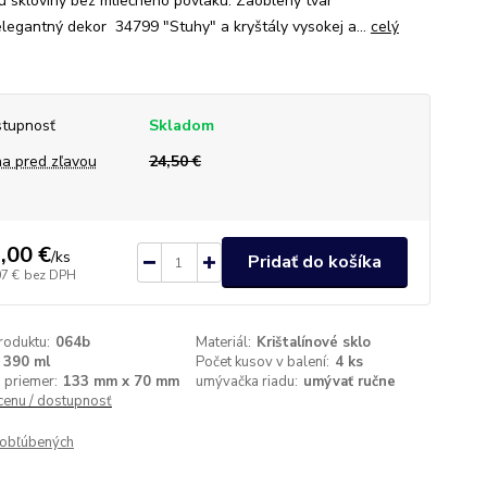
ou skloviny bez mliečneho povlaku. Zaoblený tvar
elegantný dekor 34799 "Stuhy" a kryštály vysokej a...
celý
tupnosť
Skladom
a pred zľavou
24,50 €
,00 €
/
ks
Pridať do košíka
07 €
bez DPH
roduktu:
064b
Materiál:
Krištalínové sklo
390 ml
Počet kusov v balení:
4 ks
 priemer:
133 mm x 70 mm
umývačka riadu:
umývať ručne
 cenu / dostupnosť
obľúbených