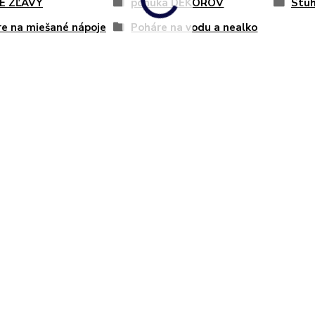
É ZĽAVY
ponuka DEKOROV
Stuh
e na miešané nápoje
Poháre na vodu a nealko