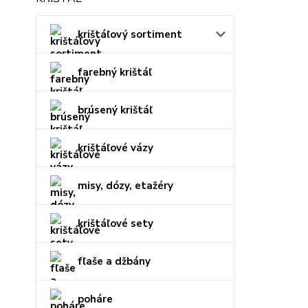
krištáľový sortiment
farebný krištáľ
brúsený krištáľ
krištáľové vázy
misy, dózy, etažéry
krištáľové sety
fľaše a džbány
poháre