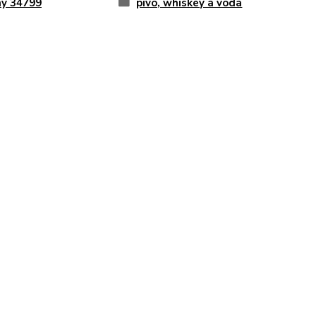
y 34799
pivo, whiskey a voda