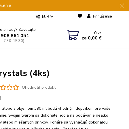
alenie
Prihlásenie
EUR
e si rady? Zavolajte.
0
ks
 908 861 051
za
0,00 €
Pia 7:30-15:30)
ystals (4ks)
Ohodnotiť produkt
4
 Globo s objemom 390 ml budú vhodným doplnkom pre vaše
anie. Svojím tvarom sa dokonale hodia na podávanie nealko
v alebo miešaných drinkov. Poháre sa vyznačujú dokonalou