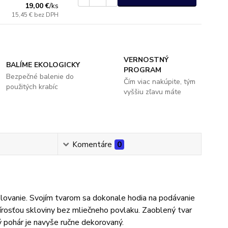
19,00 €
/
ks
15,45 €
bez DPH
VERNOSTNÝ
BALÍME EKOLOGICKY
PROGRAM
Bezpečné balenie do
Čím viac nakúpite, tým
použitých krabíc
vyššiu zľavu máte
Komentáre
0
vanie. Svojím tvarom sa dokonale hodia na podávanie
írosťou skloviny bez mliečneho povlaku. Zaoblený tvar
ý pohár je navyše ručne dekorovaný.