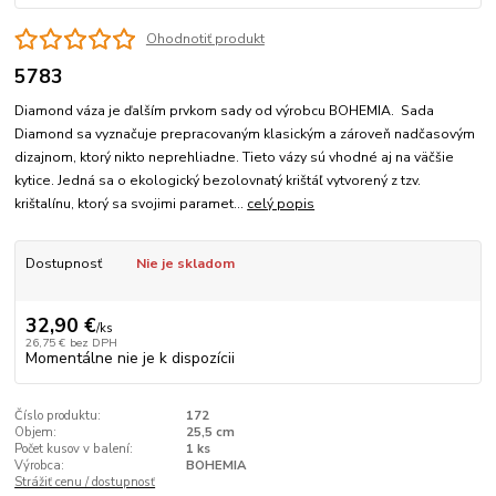
Ohodnotiť produkt
5783
Diamond váza je ďalším prvkom sady od výrobcu BOHEMIA. Sada
Diamond sa vyznačuje prepracovaným klasickým a zároveň nadčasovým
dizajnom, ktorý nikto neprehliadne. Tieto vázy sú vhodné aj na väčšie
kytice. Jedná sa o ekologický bezolovnatý krištáľ vytvorený z tzv.
krištalínu, ktorý sa svojimi paramet...
celý popis
Dostupnosť
Nie je skladom
32,90 €
/
ks
26,75 €
bez DPH
Momentálne nie je k dispozícii
Číslo produktu:
172
Objem:
25,5 cm
Počet kusov v balení:
1 ks
Výrobca:
BOHEMIA
Strážiť cenu / dostupnosť