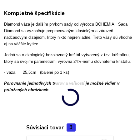
Kompletné špecifikácie
Diamond váza je ďalším prvkom sady od výrobcu BOHEMIA. Sada
Diamond sa vyznačuje prepracovaným klasickým a zároveň
nadčasovým dizajnom, ktorý nikto neprehliadne. Tieto vázy sú vhodné
aj na väčšie kytice.
Jedná sa o ekologický bezolovnatý krištáľ vytvorený z tzv. krištalínu,
ktorý sa svojimi parametrami vyrovná 24%-nému olovnatému krištáľu.
- váza 25,5cm (balené po 1 ks)
Porovnanie jednotlivých tvarov a veľkostí je možné vidieť v
priložených obrázkoch.
Súvisiaci tovar
3