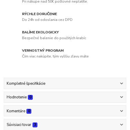
Pri nákupe nad 50€ poštovné neplatíte.
RÝCHLE DORUČENIE
Do 24h od odoslania cez DPD
BALÍME EKOLOGICKY
Bezpečné balenie do použitých krabíc
VERNOSTNÝ PROGRAM
Čím viac nakúpite, tým vyššiu zľavu máte
Kompletné špecifikácie
Hodnotenie
0
Komentáre
0
Súvisiaci tovar
3