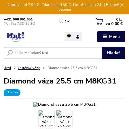
Doprava od 2,90 € | Zdarma nad 50 € | Doručenie do 24h | Bezpečné
balenie
0
ks
+421 908 861 051
EUR
za
0,00 €
(Po - Pia 7:30-15:30)
Menu
Hľadať
Úvod
krištáľové vázy
Diamond váza 25,5 cm M8KG31
Diamond váza 25,5 cm M8KG31
Novinka