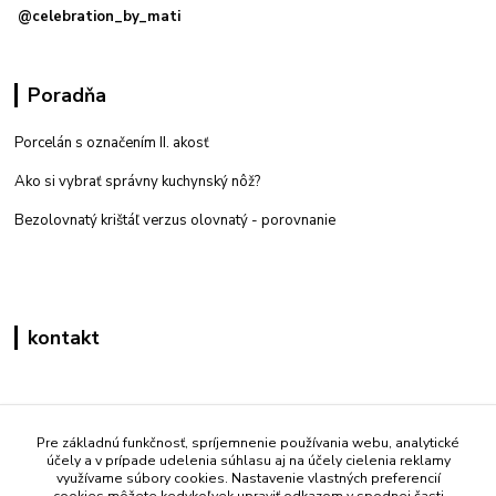
@celebration_by_mati
Poradňa
Porcelán s označením II. akosť
Ako si vybrať správny kuchynský nôž?
Bezolovnatý krištáľ verzus olovnatý -
porovnanie
kontakt
Zákaznícka podpora eshop mati
+421 908 861 051
Pre základnú funkčnosť, spríjemnenie používania webu, analytické
účely a v prípade udelenia súhlasu aj na účely cielenia reklamy
(Po - Pia 7:30-15:30)
využívame súbory cookies. Nastavenie vlastných preferencií