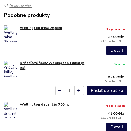
Do obľúbených
Podobné produkty
Wellington misa 25,5cm
Nie je skladom
27,00 €
/
ks
21,95 €
bez DPH
Detail
Krištáľové šálky Wellington 100ml (6
Skladom
ks)
69,50 €
/
ks
56,50 €
bez DPH
Pridať do košíka
Wellington decantér 700ml
Nie je skladom
41,00 €
/
ks
33,33 €
bez DPH
Detail