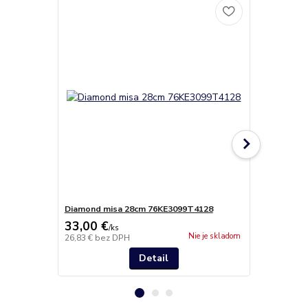
Diamond misa 28cm 76KE3099T4128
Arezzo váza
33,00 €
41,90 €
/
ks
/
k
Nie je skladom
26,83 €
bez DPH
34,07 €
bez 
Detail