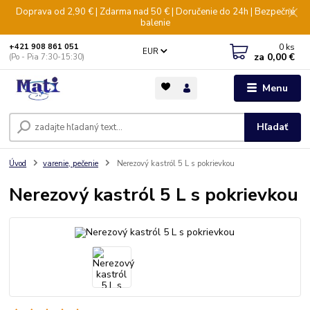
Doprava od 2,90 € | Zdarma nad 50 € | Doručenie do 24h | Bezpečné
balenie
0
ks
+421 908 861 051
EUR
za
0,00 €
(Po - Pia 7:30-15:30)
Menu
Hľadať
Úvod
varenie, pečenie
Nerezový kastról 5 L s pokrievkou
Nerezový kastról 5 L s pokrievkou