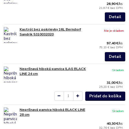
26,90 €
/
ks
21,87 €
bez DPH
Detail
Kastról bez pokrievky 16L Berndorf
Nie je skladom
Sandrik 5310032020
97,40 €
/
ks
79,19 €
bez DPH
Detail
Nepriľnavá hlboká panvica ILAG BLACK
Skladom
LINE 24 cm
31,00 €
/
ks
25,20 €
bez DPH
Pridať do košíka
Nepriľnavá panvica hlboká BLACK LINE
Skladom
28 cm
40,30 €
/
ks
32,76 €
bez DPH