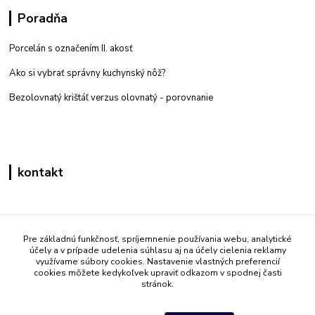
Poradňa
Porcelán s označením II. akosť
Ako si vybrať správny kuchynský nôž?
Bezolovnatý krištáľ verzus olovnatý -
porovnanie
kontakt
Zákaznícka podpora eshop mati
+421 908 861 051
Pre základnú funkčnosť, spríjemnenie používania webu, analytické
účely a v prípade udelenia súhlasu aj na účely cielenia reklamy
(Po - Pia 7:30-15:30)
využívame súbory cookies. Nastavenie vlastných preferencií
cookies môžete kedykoľvek upraviť odkazom v spodnej časti
info@mati.sk
stránok.