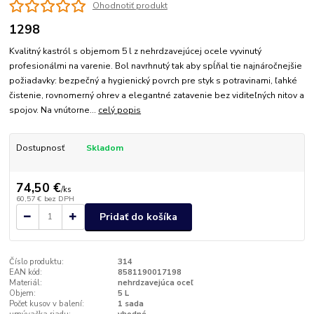
Ohodnotiť produkt
1298
Kvalitný kastról s objemom 5 l z nehrdzavejúcej ocele vyvinutý
profesionálmi na varenie. Bol navrhnutý tak aby spĺňal tie najnáročnejšie
požiadavky: bezpečný a hygienický povrch pre styk s potravinami, ľahké
čistenie, rovnomerný ohrev a elegantné zatavenie bez viditeľných nitov a
spojov. Na vnútorne...
celý popis
Dostupnosť
Skladom
74,50 €
/
ks
60,57 €
bez DPH
Pridať do košíka
Číslo produktu:
314
EAN kód:
8581190017198
Materiál:
nehrdzavejúca oceľ
Objem:
5 L
Počet kusov v balení:
1 sada