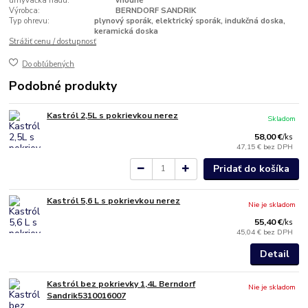
umývačka riadu:
vhodné
Výrobca:
BERNDORF SANDRIK
Typ ohrevu:
plynový sporák, elektrický sporák, indukčná doska,
keramická doska
Strážiť cenu / dostupnosť
Do obľúbených
Podobné produkty
Kastról 2,5L s pokrievkou nerez
Skladom
58,00 €
/
ks
47,15 €
bez DPH
Pridať do košíka
Kastról 5,6 L s pokrievkou nerez
Nie je skladom
55,40 €
/
ks
45,04 €
bez DPH
Detail
Kastról bez pokrievky 1,4L Berndorf
Nie je skladom
Sandrik5310016007