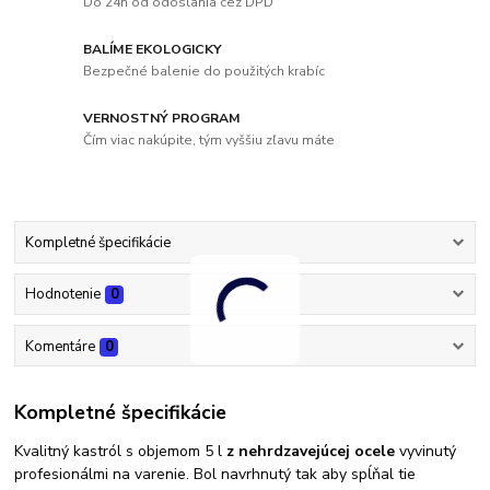
Do 24h od odoslania cez DPD
BALÍME EKOLOGICKY
Bezpečné balenie do použitých krabíc
VERNOSTNÝ PROGRAM
Čím viac nakúpite, tým vyššiu zľavu máte
Kompletné špecifikácie
Hodnotenie
0
Komentáre
0
Kompletné špecifikácie
Kvalitný kastról s objemom 5 l
z nehrdzavejúcej ocele
vyvinutý
profesionálmi na varenie. Bol navrhnutý tak aby spĺňal tie