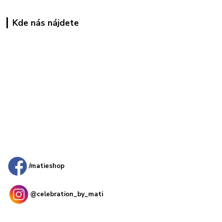
Kde nás nájdete
Kamenná
predajňa: Priemyselná 2, 949 01 Nitra
/matieshop
@celebration_by_mati