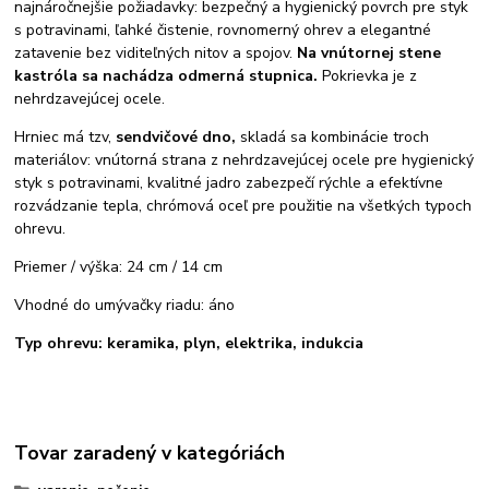
najnáročnejšie požiadavky: bezpečný a hygienický povrch pre styk
s potravinami, ľahké čistenie, rovnomerný ohrev a elegantné
zatavenie bez viditeľných nitov a spojov.
Na vnútornej stene
kastróla sa nachádza odmerná stupnica.
Pokrievka je z
nehrdzavejúcej ocele.
Hrniec má tzv,
sendvičové dno,
skladá sa kombinácie troch
materiálov: vnútorná strana z nehrdzavejúcej ocele pre hygienický
styk s potravinami, kvalitné jadro zabezpečí rýchle a efektívne
rozvádzanie tepla, chrómová oceľ pre použitie na všetkých typoch
ohrevu.
Priemer / výška: 24 cm / 14 cm
Vhodné do umývačky riadu: áno
Typ ohrevu: keramika, plyn, elektrika, indukcia
Tovar zaradený v kategóriách