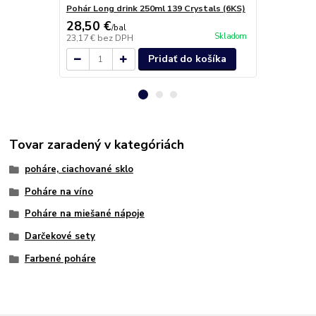
Pohár Long drink 250ml 139 Crystals (6KS)
Pohár na lik
28,50 €
13,60 €
/
bal
/
k
Skladom
23,17 €
bez DPH
11,06 €
bez 
Pridať do košíka
Tovar zaradený v kategóriách
poháre, ciachované sklo
Poháre na víno
Poháre na miešané nápoje
Darčekové sety
Farbené poháre