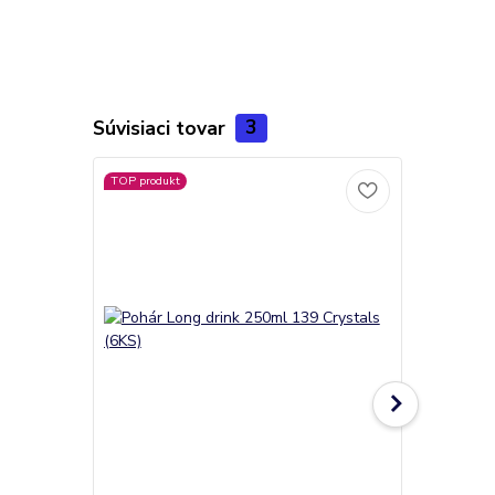
Súvisiaci tovar
3
TOP produkt