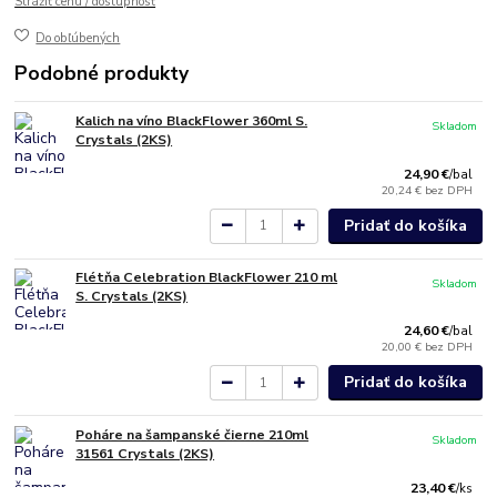
Strážiť cenu / dostupnosť
Do obľúbených
Podobné produkty
Kalich na víno BlackFlower 360ml S.
Skladom
Crystals (2KS)
24,90 €
/
bal
20,24 €
bez DPH
Pridať do košíka
Flétňa Celebration BlackFlower 210 ml
Skladom
S. Crystals (2KS)
24,60 €
/
bal
20,00 €
bez DPH
Pridať do košíka
Poháre na šampanské čierne 210ml
Skladom
31561 Crystals (2KS)
23,40 €
/
ks