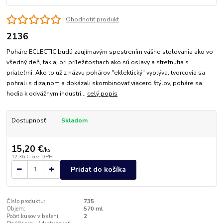
Ohodnotiť produkt
2136
Poháre ECLECTIC budú zaujímavým spestrením vášho stolovania ako vo
všedný deň, tak aj pri príležitostiach ako sú oslavy a stretnutia s
priateľmi. Ako to už z názvu pohárov "eklektický" vyplýva, tvorcovia sa
pohrali s dizajnom a dokázali skombinovať viacero štýlov, poháre sa
hodia k odvážnym industri...
celý popis
Dostupnosť
Skladom
15,20 €
/
ks
12,36 €
bez DPH
Pridať do košíka
Číslo produktu:
735
Objem:
570 ml
Počet kusov v balení:
2