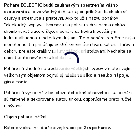
Poháre ECLECTIC
budú
zaujímavým spestrením vášho
stolovania
ako vo všedný deň, tak aj pri príležitostiach ako sú
oslavy a stretnutia s priateľmi. Ako to už z názvu pohárov
"eklektický" vyplýva, tvorcovia sa pohrali s dizajnom a dokázali
skombinovať viacero štýlov, poháre sa hodia k odvážnym
industrialistom aj umeleckým dušiam. Tieto poháre zaručene rušia
monotónnosť a prinášaju pestrú kombináciu tvaru kalicha, farby a
dekoru pre ešte krajší vizuálny zážitok pri stolovaní. Nechajte sa
uniesť touto nevšednou kolekciou.
Poháre sú vhodné na
podávanie všetkých typov vín
ale svojím
veľkorysým objemom pojmú aj
miešané alko a nealko nápoje,
gin a tonic.
Poháre sú vyrobené z bezolovnatého krištalínového skla, poháre
sú farbené a dekorované zlatou linkou, odporúčame preto ručné
umývanie.
Objem pohára: 570ml
Balené v okrasnej darčekovej krabici po
2ks pohárov.