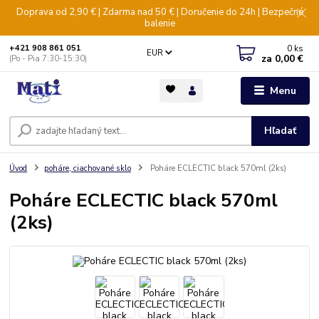
Doprava od 2,90 € | Zdarma nad 50 € | Doručenie do 24h | Bezpečné
balenie
0
ks
+421 908 861 051
EUR
za
0,00 €
(Po - Pia 7:30-15:30)
Menu
Hľadať
Úvod
poháre, ciachované sklo
Poháre ECLECTIC black 570ml (2ks)
Poháre ECLECTIC black 570ml
(2ks)