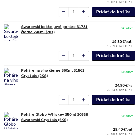
19,02 €
bez DPH
Pridať do košíka
Swarovski koktejlové poháre 31781
Skladom
čierne 240ml (2ks)
19,30 €
/
bal.
15,69 €
bez DPH
Pridať do košíka
Poháre na víno čierne 360ml 31561
Skladom
Crystals (2KS)
24,90 €
/
ks
20,24 €
bez DPH
Pridať do košíka
Poháre Globo Whiskey 350ml 30538
Skladom
Swarovski Crystals (6KS)
29,40 €
/
bal
23,90 €
bez DPH