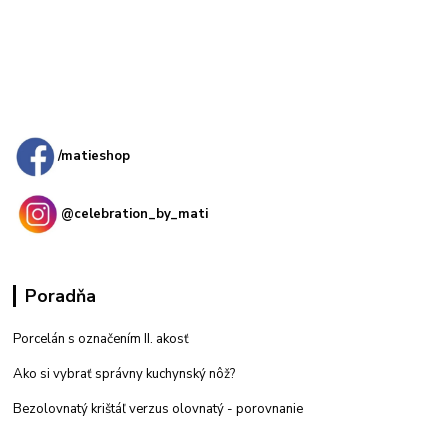
Kamenná
predajňa: Priemyselná 2, 949 01 Nitra
/matieshop
@celebration_by_mati
Poradňa
Porcelán s označením II. akosť
Ako si vybrať správny kuchynský nôž?
Bezolovnatý krištáľ verzus olovnatý -
porovnanie