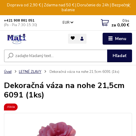
Doprava od 2,90 € | Zdarma nad 50 € | Doručenie do 24h | Bezpečné
balenie
0
ks
+421 908 861 051
EUR
za
0,00 €
(Po - Pia 7:30-15:30)
Menu
Hľadať
Úvod
LETNÉ ZĽAVY
Dekoračná váza na nohe 21,5cm 6091 (1ks)
Dekoračná váza na nohe 21,5cm
6091 (1ks)
Akcia