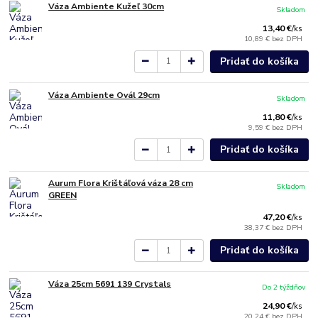
Váza Ambiente Kužeľ 30cm
Skladom
13,40 €
/
ks
10,89 €
bez DPH
Pridať do košíka
Váza Ambiente Ovál 29cm
Skladom
11,80 €
/
ks
9,59 €
bez DPH
Pridať do košíka
Aurum Flora Krištáľová váza 28 cm
Skladom
GREEN
47,20 €
/
ks
38,37 €
bez DPH
Pridať do košíka
Váza 25cm 5691 139 Crystals
Do 2 týždňov
24,90 €
/
ks
20,24 €
bez DPH