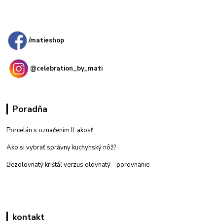
Kamenná
predajňa: Priemyselná 2, 949 01 Nitra
/matieshop
@celebration_by_mati
Poradňa
Porcelán s označením II. akosť
Ako si vybrať správny kuchynský nôž?
Bezolovnatý krištáľ verzus olovnatý -
porovnanie
kontakt