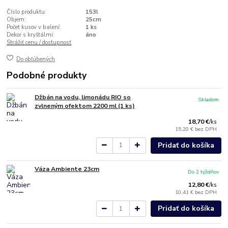
Číslo produktu:
153l
Objem:
25cm
Počet kusov v balení:
1 ks
Dekor s kryštálmi:
áno
Strážiť cenu / dostupnosť
Do obľúbených
Podobné produkty
Džbán na vodu, limonádu RIO so
Skladom
zvlneným ofektom 2200 ml (1 ks)
18,70 €
/
ks
15,20 €
bez DPH
Pridať do košíka
Váza Ambiente 23cm
Do 2 týždňov
12,80 €
/
ks
10,41 €
bez DPH
Pridať do košíka