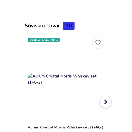
Súvisiaci tovar
10
Doprava ZADARMO
Aurum Crystal Morris Whiskey set (1+6ks)
Poháre na li