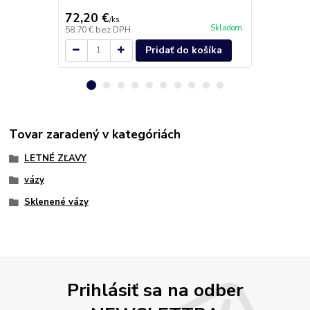
ml 30538 Sw
72,20 €
26,80 €
/
ks
/
b
Skladom
58,70 €
bez DPH
21,79 €
bez 
Pridať do košíka
Tovar zaradený v kategóriách
LETNÉ ZĽAVY
vázy
Sklenené vázy
Prihlásiť sa na odber