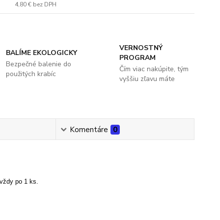
4,80 €
bez DPH
VERNOSTNÝ
BALÍME EKOLOGICKY
PROGRAM
Bezpečné balenie do
Čím viac nakúpite, tým
použitých krabíc
vyššiu zľavu máte
Komentáre
0
vždy po 1 ks.