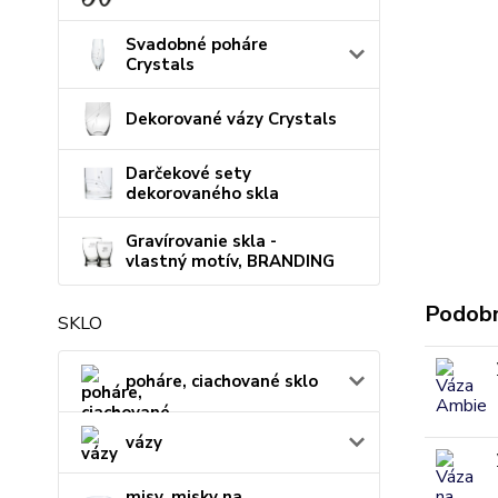
Svadobné poháre
Crystals
Dekorované vázy Crystals
Darčekové sety
dekorovaného skla
Gravírovanie skla -
vlastný motív, BRANDING
Podobn
SKLO
poháre, ciachované sklo
vázy
misy, misky na