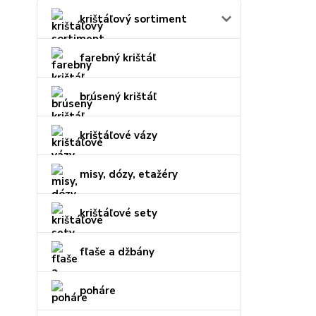
krištáľový sortiment
farebný krištáľ
brúsený krištáľ
krištáľové vázy
misy, dózy, etažéry
krištáľové sety
fľaše a džbány
poháre