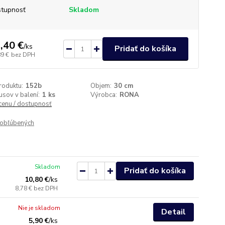
tupnosť
Skladom
,40 €
/
ks
Pridať do košíka
89 €
bez DPH
roduktu:
152b
Objem:
30 cm
usov v balení:
1 ks
Výrobca:
RONA
 cenu / dostupnosť
obľúbených
Skladom
Pridať do košíka
10,80 €
/
ks
8,78 €
bez DPH
Nie je skladom
Detail
5,90 €
/
ks