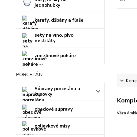
jednohubky
karafy, džbány a fľaše
sety na víno, pivo,
destiláty
zmrzlinové poháre
PORCELÁN
Kompl
Súpravy porcelánu a
kusovky
Komple
obedové súpravy
Váza Ambie
polievkové misy