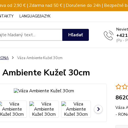
va od 2,90 € | Zdarma nad 50 € | Doručenie do 24h | Bezpečné b
NTAKTY
LANGUAGE/JAZYK
Neviet
Hľadať
+421
(Po - 
RONA
Váza Ambiente Kužeľ 30cm
 Ambiente Kužeľ 30cm
862
Váza A
- RONA