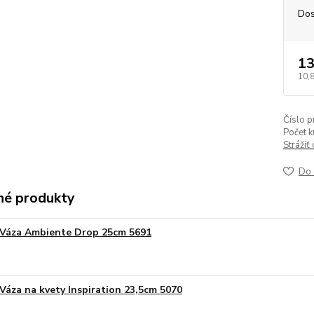
Dos
13
10,
Číslo p
Počet k
Strážiť
Do 
é produkty
Váza Ambiente Drop 25cm 5691
Váza na kvety Inspiration 23,5cm 5070