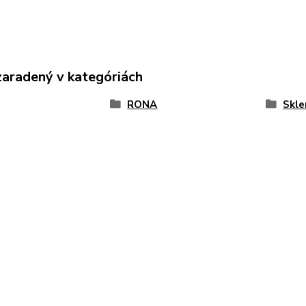
zaradený v kategóriách
RONA
Skle