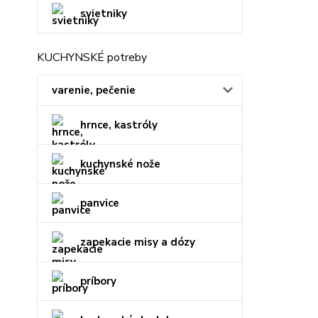
svietniky
KUCHYNSKÉ potreby
varenie, pečenie
hrnce, kastróly
kuchynské nože
panvice
zapekacie misy a dózy
príbory