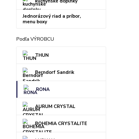
kuchynské doplnky
Jednorázový riad a príbor,
menu boxy
Podľa VÝROBCU
THUN
Berndorf Sandrik
RONA
AURUM CRYSTAL
BOHEMIA CRYSTALITE