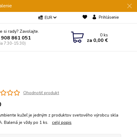
alenie
Prihlásenie
EUR
e si rady? Zavolajte.
0
ks
 908 861 051
za
0,00 €
Pia 7:30-15:30)
Ohodnotiť produkt
0
mbiente kužeľ je jedným z produktov svetového výrobcu skla
. Balená je vždy po 1 ks.
celý popis