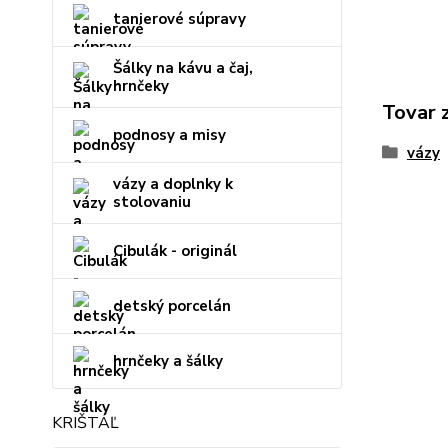
tanierové súpravy
Šálky na kávu a čaj,
hrnčeky
Tovar 
podnosy a misy
vázy
vázy a doplnky k
stolovaniu
Cibulák - originál
detský porcelán
hrnčeky a šálky
KRIŠTÁĽ