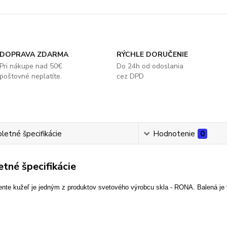
DOPRAVA ZDARMA
RÝCHLE DORUČENIE
Pri nákupe nad 50€
Do 24h od odoslania
poštovné neplatíte.
cez DPD
etné špecifikácie
Hodnotenie
0
tné špecifikácie
nte kužeľ je jedným z produktov svetového výrobcu skla - RONA. Balená je 