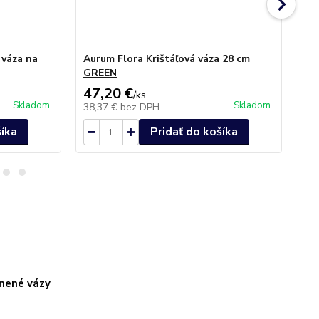
 váza na
Aurum Flora Krištáľová váza 28 cm
Vá
GREEN
47,20 €
24
/
ks
Skladom
Skladom
38,37 €
bez DPH
20
šíka
Pridať do košíka
nené vázy