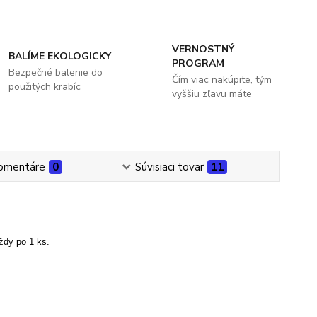
VERNOSTNÝ
BALÍME EKOLOGICKY
PROGRAM
Bezpečné balenie do
Čím viac nakúpite, tým
použitých krabíc
vyššiu zľavu máte
omentáre
0
Súvisiaci tovar
11
ždy po 1 ks.