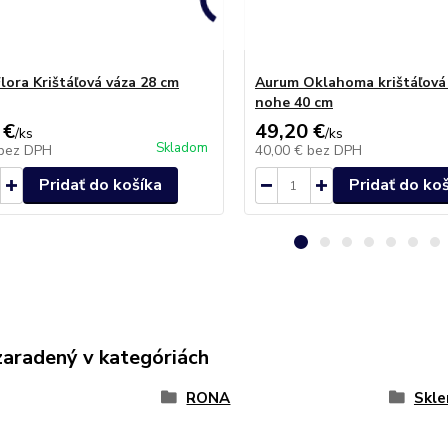
lora Krištáľová váza 28 cm
Aurum Oklahoma krištáľová
nohe 40 cm
 €
49,20 €
/
ks
/
ks
Skladom
bez DPH
40,00 €
bez DPH
Pridať do košíka
Pridať do ko
zaradený v kategóriách
RONA
Skle