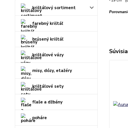
- 29 cm (b
krištáľový sortiment
Porovnanie
farebný krištáľ
brúsený krištáľ
Súvisia
krištáľové vázy
misy, dózy, etažéry
krištáľové sety
fľaše a džbány
poháre