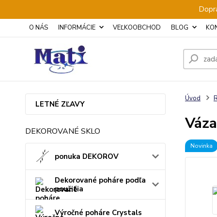
Dopra
O NÁS
INFORMÁCIE
VEĽKOOBCHOD
BLOG
KO
Úvod
LETNÉ ZĽAVY
Váza
DEKOROVANÉ SKLO
Novinka
ponuka DEKOROV
Dekorované poháre podľa
použitia
Výročné poháre Crystals