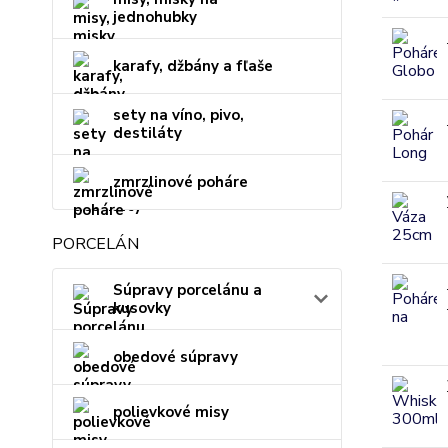
jednohubky
karafy, džbány a fľaše
sety na víno, pivo,
destiláty
zmrzlinové poháre
PORCELÁN
Súpravy porcelánu a
kusovky
obedové súpravy
polievkové misy