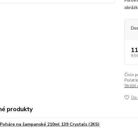
Porovn
obrázk
Dos
11
9,59
Číslo p
Počet k
Strážiť
Do 
é produkty
Poháre na šampanské 210ml 139 Crystals (2KS)