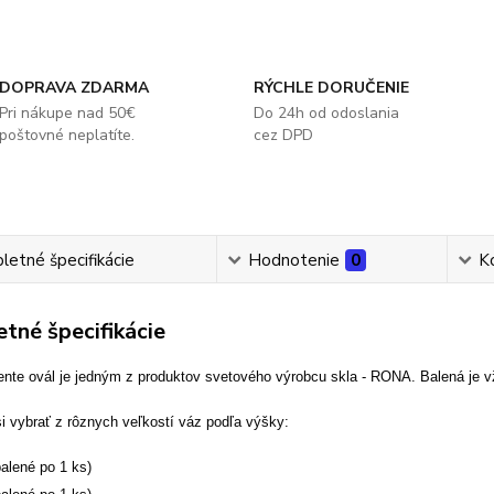
DOPRAVA ZDARMA
RÝCHLE DORUČENIE
Pri nákupe nad 50€
Do 24h od odoslania
poštovné neplatíte.
cez DPD
etné špecifikácie
Hodnotenie
0
K
tné špecifikácie
nte ovál je jedným z produktov svetového výrobcu skla - RONA. Balená je v
i vybrať z rôznych veľkostí váz podľa výšky
:
alené po 1 ks)