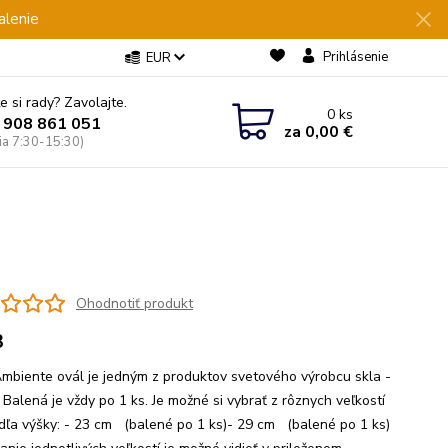
alenie
Prihlásenie
EUR
e si rady? Zavolajte.
0
ks
 908 861 051
za
0,00 €
Pia 7:30-15:30)
Ohodnotiť produkt
3
mbiente ovál je jedným z produktov svetového výrobcu skla -
Balená je vždy po 1 ks. Je možné si vybrať z rôznych veľkostí
dľa výšky: - 23 cm (balené po 1 ks)- 29 cm (balené po 1 ks)