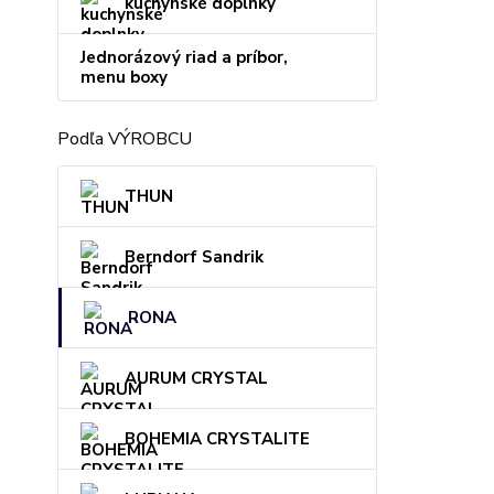
kuchynské doplnky
Jednorázový riad a príbor,
menu boxy
Podľa VÝROBCU
THUN
Berndorf Sandrik
RONA
AURUM CRYSTAL
BOHEMIA CRYSTALITE