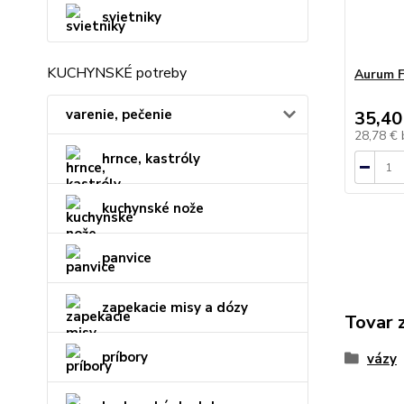
svietniky
KUCHYNSKÉ potreby
Aurum F
varenie, pečenie
35,40
28,78 €
hrnce, kastróly
kuchynské nože
panvice
zapekacie misy a dózy
Tovar 
príbory
vázy