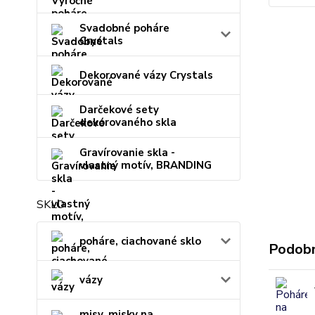
Svadobné poháre
Crystals
Dekorované vázy Crystals
Darčekové sety
dekorovaného skla
Gravírovanie skla -
vlastný motív, BRANDING
SKLO
poháre, ciachované sklo
Podobn
vázy
misy, misky na