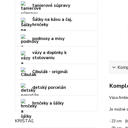
tanierové súpravy
Šálky na kávu a čaj,
hrnčeky
podnosy a misy
vázy a doplnky k
stolovaniu
Kompl
Cibulák - originál
Komple
detský porcelán
Váza Ambie
hrnčeky a šálky
Je možné s
KRIŠTÁĽ
- 23 cm (b