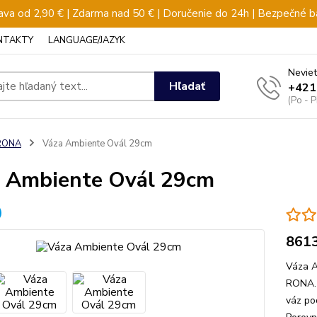
va od 2,90 € | Zdarma nad 50 € | Doručenie do 24h | Bezpečné b
NTAKTY
LANGUAGE/JAZYK
Neviet
Hľadať
+421
(Po - 
RONA
Váza Ambiente Ovál 29cm
 Ambiente Ovál 29cm
861
Váza A
RONA. 
váz po