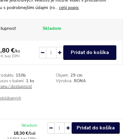
anie jednotlivých veľkostí je možné vidieť v priloženom
u s podrobnejšími údajmi (ro...
celý popis
tupnosť
Skladom
,80 €
/
ks
Pridať do košíka
 €
bez DPH
roduktu:
150b
Objem:
29 cm
usov v balení:
1 ks
Výrobca:
RONA
 cenu / dostupnosť
obľúbených
Skladom
Pridať do košíka
18,30 €
/
bal
14,88 €
bez DPH