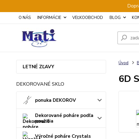
Dopra
O NÁS
INFORMÁCIE
VEĽKOOBCHOD
BLOG
KO
Úvod
B
LETNÉ ZĽAVY
6D S
DEKOROVANÉ SKLO
ponuka DEKOROV
Dekorované poháre podľa
použitia
Výročné poháre Crystals