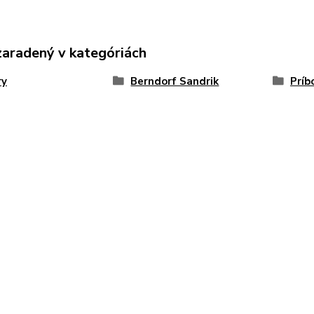
zaradený v kategóriách
ry
Berndorf Sandrik
Príb