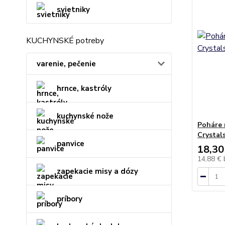
svietniky
KUCHYNSKÉ potreby
varenie, pečenie
hrnce, kastróly
kuchynské nože
Poháre 
Crystal
panvice
18,30
14,88 €
zapekacie misy a dózy
príbory