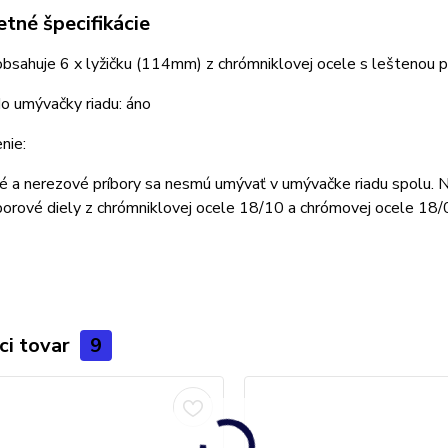
tné špecifikácie
obsahuje 6 x lyžičku (114mm) z chrómniklovej ocele s leštenou
o umývačky riadu: áno
nie:
né a nerezové príbory sa nesmú umývať v umývačke riadu spolu.
borové diely z chrómniklovej ocele 18/10 a chrómovej ocele 18/
ci tovar
9