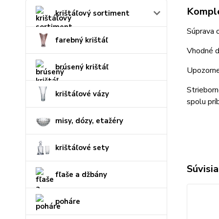
Komple
krištáľový sortiment
Súprava 
farebný krištáľ
Vhodné d
brúsený krištáľ
Upozorne
Striebor
krištáľové vázy
spolu prí
misy, dózy, etažéry
krištáľové sety
Súvisia
fľaše a džbány
poháre