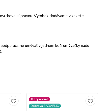
 povrchovou úpravou. Výrobok dodávame v kazete.
 Neodporúčame umývať v jednom koši umývačky riadu
0.
TOP produkt
Doprava ZADARMO