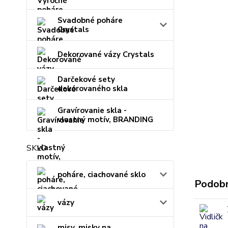
Svadobné poháre
Crystals
Dekorované vázy Crystals
Darčekové sety
dekorovaného skla
Gravírovanie skla -
vlastný motív, BRANDING
SKLO
poháre, ciachované sklo
Podobn
vázy
misy, misky na