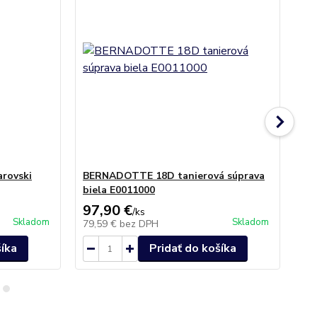
arovski
BERNADOTTE 18D tanierová súprava
Po
biela E0011000
uni
97,90 €
16
/
ks
Skladom
Skladom
79,59 €
bez DPH
13
šíka
Pridať do košíka