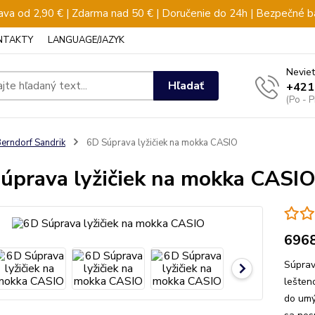
va od 2,90 € | Zdarma nad 50 € | Doručenie do 24h | Bezpečné b
NTAKTY
LANGUAGE/JAZYK
Neviet
Hľadať
+421
(Po - 
erndorf Sandrik
6D Súprava lyžičiek na mokka CASIO
úprava lyžičiek na mokka CASI
696
Súprav
lešten
do umý