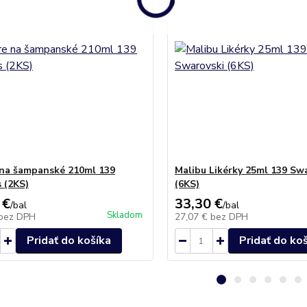
na šampanské 210ml 139
Malibu Likérky 25ml 139 Sw
s (2KS)
(6KS)
 €
33,30 €
/
bal
/
bal
Skladom
bez DPH
27,07 €
bez DPH
Pridať do košíka
Pridať do ko