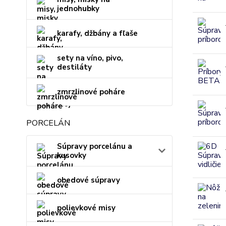
jednohubky
karafy, džbány a fľaše
sety na víno, pivo,
destiláty
zmrzlinové poháre
PORCELÁN
Súpravy porcelánu a
kusovky
obedové súpravy
polievkové misy