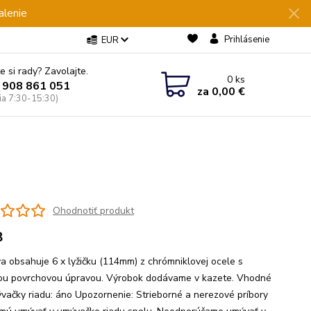
alenie
Prihlásenie
EUR
e si rady? Zavolajte.
0
ks
 908 861 051
za
0,00 €
Pia 7:30-15:30)
O
Ohodnotiť produkt
8
a obsahuje 6 x lyžičku (114mm) z chrómniklovej ocele s
ou povrchovou úpravou. Výrobok dodávame v kazete. Vhodné
vačky riadu: áno Upozornenie: Strieborné a nerezové príbory