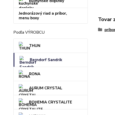
kuchynské doplnky
Jednorázový riad a príbor,
menu boxy
Tovar 
príbo
Podľa VÝROBCU
THUN
Berndorf Sandrik
RONA
AURUM CRYSTAL
BOHEMIA CRYSTALITE