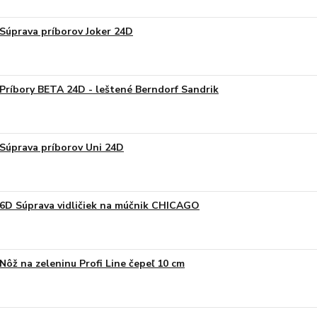
Súprava príborov Joker 24D
Príbory BETA 24D - leštené Berndorf Sandrik
Súprava príborov Uni 24D
6D Súprava vidličiek na múčnik CHICAGO
Nôž na zeleninu Profi Line čepeľ 10 cm