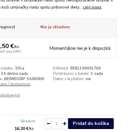
mú umývať v umývačke riadu spolu. Neodporúčame umývať v
 koši umývačky riadu spolu príborové diely...
celý popis
tupnosť
Nie je skladom
,50 €
/
ks
Momentálne nie je k dispozícii
16 €
bez DPH
roduktu:
301a
EAN kód:
8581190001760
24 dielna sada
Počet kusov v balení:
1 sada
a:
BERNDORF SANDRIK
Dekor s kryštálmi:
nie
 cenu / dostupnosť
obľúbených
Skladom
Pridať do košíka
16,20 €
/
ks