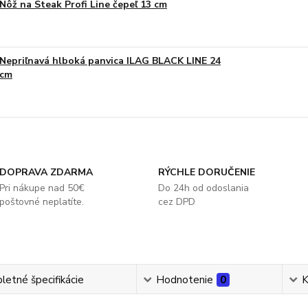
Nôž na Steak Profi Line čepeľ 13 cm
Nepriľnavá hlboká panvica ILAG BLACK LINE 24
cm
DOPRAVA ZDARMA
RÝCHLE DORUČENIE
Pri nákupe nad 50€
Do 24h od odoslania
poštovné neplatíte.
cez DPD
etné špecifikácie
Hodnotenie
0
K