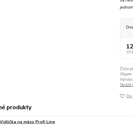
sa nes
jednom
Dos
12
10,
Číslo p
Objem:
Výrobc
Strážiť
Do 
é produkty
Vidlička na mäso Profi Line