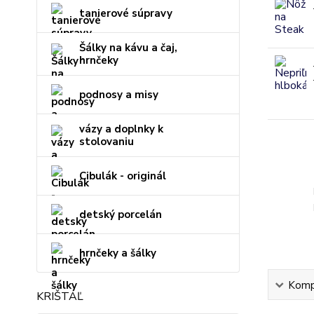
tanierové súpravy
Šálky na kávu a čaj,
hrnčeky
podnosy a misy
vázy a doplnky k
stolovaniu
Cibulák - originál
detský porcelán
hrnčeky a šálky
Kompl
KRIŠTÁĽ