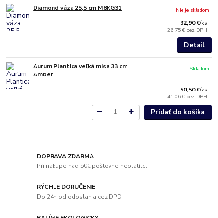
Diamond váza 25,5 cm M8KG31
Nie je skladom
32,90 €
/
ks
26,75 €
bez DPH
Detail
Aurum Plantica veľká misa 33 cm
Skladom
Amber
50,50 €
/
ks
41,06 €
bez DPH
Pridať do košíka
DOPRAVA ZDARMA
Pri nákupe nad 50€ poštovné neplatíte.
RÝCHLE DORUČENIE
Do 24h od odoslania cez DPD
BALÍME EKOLOGICKY