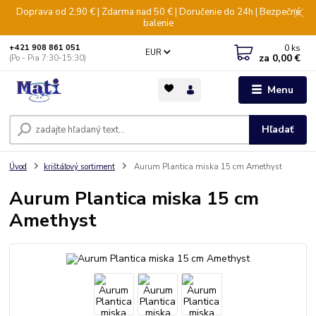
Doprava od 2,90 € | Zdarma nad 50 € | Doručenie do 24h | Bezpečné
balenie
0
ks
+421 908 861 051
EUR
za
0,00 €
(Po - Pia 7:30-15:30)
Menu
Hľadať
Úvod
krištáľový sortiment
Aurum Plantica miska 15 cm Amethyst
Aurum Plantica miska 15 cm
Amethyst