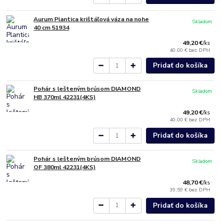
Aurum Plantica krištáľová váza na nohe
Skladom
40 cm 51934
49,20 €
/
ks
40,00 €
bez DPH
Pridať do košíka
Pohár s lešteným brúsom DIAMOND
Skladom
HB 370ml 42231(4KS)
49,20 €
/
ks
40,00 €
bez DPH
Pridať do košíka
Pohár s lešteným brúsom DIAMOND
Skladom
OF 380ml 42231(4KS)
48,70 €
/
ks
39,59 €
bez DPH
Pridať do košíka