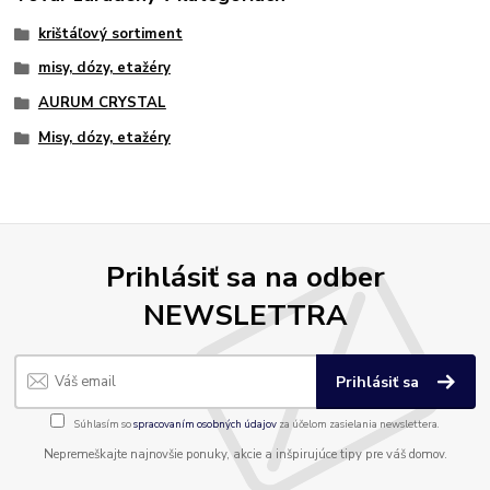
krištáľový sortiment
misy, dózy, etažéry
AURUM CRYSTAL
Misy, dózy, etažéry
Prihlásiť sa na odber
NEWSLETTRA
Prihlásiť sa
Súhlasím so
spracovaním osobných údajov
za účelom zasielania newslettera.
Nepremeškajte najnovšie ponuky, akcie a inšpirujúce tipy pre váš domov.