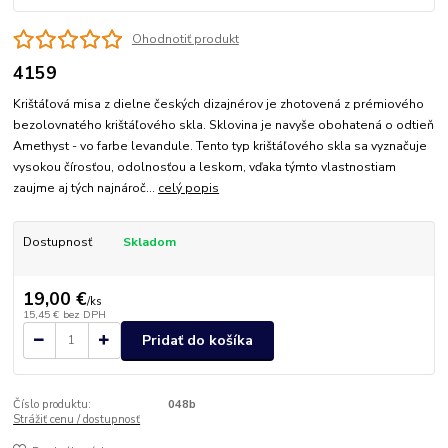
Ohodnotiť produkt
4159
Krištáľová misa z dielne českých dizajnérov je zhotovená z prémiového
bezolovnatého krištáľového skla. Sklovina je navyše obohatená o odtieň
Amethyst - vo farbe levandule. Tento typ krištáľového skla sa vyznačuje
vysokou čírosťou, odolnosťou a leskom, vďaka týmto vlastnostiam
zaujme aj tých najnároč...
celý popis
Dostupnosť
Skladom
19,00 €
/
ks
15,45 €
bez DPH
Pridať do košíka
Číslo produktu:
048b
Strážiť cenu / dostupnosť