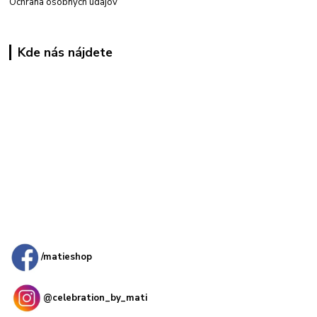
Ochrana osobných údajov
Kde nás nájdete
Kamenná
predajňa: Priemyselná 2, 949 01 Nitra
/matieshop
@celebration_by_mati