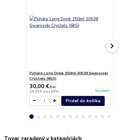
Poháre Long Drink 250ml 30538 Swarovski
Poháre na š
Crystals (6KS)
30538 Swaro
30,00 €
19,30 €
/
bal
/
b
Skladom
24,39 €
bez DPH
15,69 €
bez 
Pridať do košíka
Tovar zaradený v kategóriách