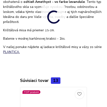
obohatená o
odtieň Amethyst - vo farbe levandule
. Tento typ
krištáľového skla sa vyznačuje vysokou čírosťou, odolnosťou a
leskom, vďaka týmto vlastnostiam zaujme aj tých najnáročnejších.
Ideálna do daru pre Vaše výročia, svadby a ďalšie špeciálne
príležitosti.
Krištáľová misa má priemer 15 cm.
Balenie v modrej kartónovej krabici - 1ks.
V našej ponuke nájdete aj ladiace krištáľové misy a vázy zo série
PLANTICA.
Súvisiaci tovar
13
TOP produkt