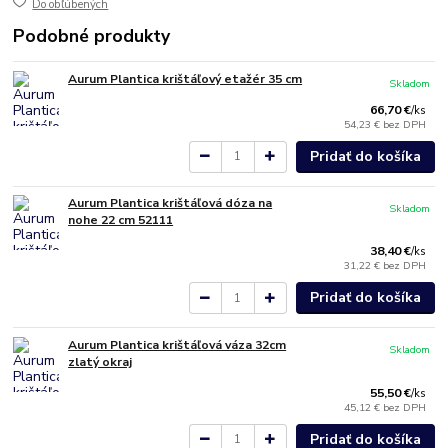
Do obľúbených
Podobné produkty
Aurum Plantica krištáľový etažér 35 cm
Skladom
66,70 €
/
ks
54,23 €
bez DPH
Pridať do košíka
Aurum Plantica krištáľová dóza na
Skladom
nohe 22 cm 52111
38,40 €
/
ks
31,22 €
bez DPH
Pridať do košíka
Aurum Plantica krištáľová váza 32cm
Skladom
zlatý okraj
55,50 €
/
ks
45,12 €
bez DPH
Pridať do košíka