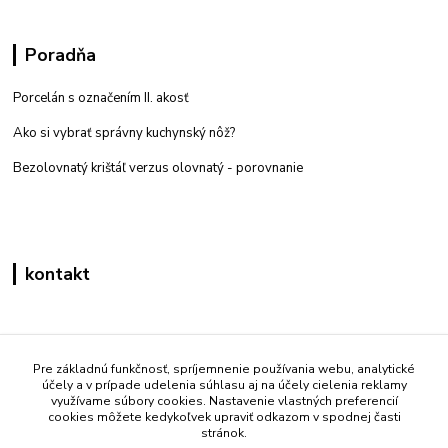
Poradňa
Porcelán s označením II. akosť
Ako si vybrať správny kuchynský nôž?
Bezolovnatý krištáľ verzus olovnatý -
porovnanie
kontakt
Zákaznícka podpora eshop mati
+421 908 861 051
Pre základnú funkčnosť, spríjemnenie používania webu, analytické
účely a v prípade udelenia súhlasu aj na účely cielenia reklamy
(Po - Pia 7:30-15:30)
využívame súbory cookies. Nastavenie vlastných preferencií
cookies môžete kedykoľvek upraviť odkazom v spodnej časti
info@mati.sk
stránok.