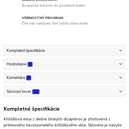
Bezpečné balenie do použitých krabíc
VERNOSTNÝ PROGRAM
Čím viac nakúpite, tým vyššiu zľavu máte
Kompletné špecifikácie
Hodnotenie
0
Komentáre
0
Súvisiaci tovar
13
Kompletné špecifikácie
Krištáľová misa z dielne českých dizajnérov je zhotovená z
prémiového bezolovnatého krištáľového skla. Sklovina je navyše