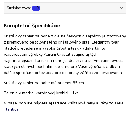
Súvisiaci tovar
10
Kompletné špecifikácie
Krištáľový tanier na nohe z dielne českých dizajnérov je zhotovený
z prémiového bezolovnatého krištáľového skla. Elegantný tvar,
hladké prevedenie a vysoká čírosť a lesk - vďaka týmto
vlastnostiam výrobky Aurum Crystal zaujmú aj tých
najnáročnejších. Tanier na nohe je ideálny na servírovanie ovocia,
sladkých slaných pochutím, do daru pre Vaše výročia, svadby a
ďalšie špeciálne príležitosti pre dokonalý zážitok zo servírovania.
Krištáľový tanier na nohe má priemer 35 cm.
Balenie v modrej kartónovej krabici - 1ks.
V našej ponuke nájdete aj ladiace krištáľové misy a vázy zo série
Plantica
.