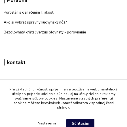
Poradňa
Porcelán s označením II. akosť
Ako si vybrať správny kuchynský nôž?
Bezolovnatý krištáľ verzus olovnatý -
porovnanie
kontakt
Zákaznícka podpora eshop mati
+421 908 861 051
Pre základnú funkčnosť, spríjemnenie používania webu, analytické
účely a v prípade udelenia súhlasu aj na účely cielenia reklamy
(Po - Pia 7:30-15:30)
využívame súbory cookies. Nastavenie vlastných preferencií
cookies môžete kedykoľvek upraviť odkazom v spodnej časti
info@mati.sk
stránok.
Súhlasím
Nastavenia