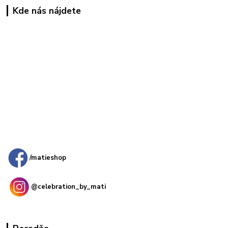
Kde nás nájdete
Kamenná
predajňa: Priemyselná 2, 949 01 Nitra
/matieshop
@celebration_by_mati