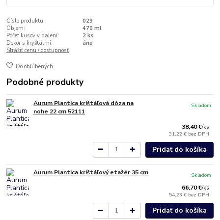
Číslo produktu:
029
Objem:
470 ml
Počet kusov v balení:
2 ks
Dekor s kryštálmi:
áno
Strážiť cenu / dostupnosť
Do obľúbených
Podobné produkty
Aurum Plantica krištáľová dóza na
Skladom
nohe 22 cm 52111
38,40 €
/
ks
31,22 €
bez DPH
Pridať do košíka
Aurum Plantica krištáľový etažér 35 cm
Skladom
66,70 €
/
ks
54,23 €
bez DPH
Pridať do košíka