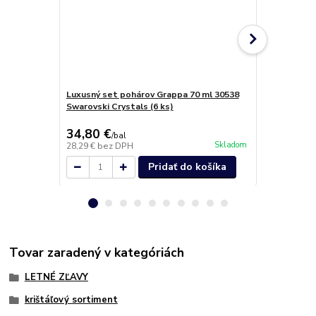
Luxusný set pohárov Grappa 70 ml 30538
Pohár na ša
Swarovski Crystals (6 ks)
Swarovski C
34,80 €
43,60 €
/
bal
/
b
Skladom
28,29 €
bez DPH
35,45 €
bez 
Pridať do košíka
Tovar zaradený v kategóriách
LETNÉ ZĽAVY
krištáľový sortiment