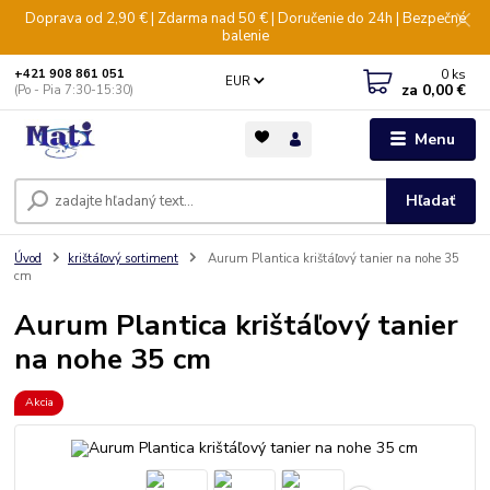
Doprava od 2,90 € | Zdarma nad 50 € | Doručenie do 24h | Bezpečné
balenie
0
ks
+421 908 861 051
EUR
za
0,00 €
(Po - Pia 7:30-15:30)
Menu
Hľadať
Úvod
krištáľový sortiment
Aurum Plantica krištáľový tanier na nohe 35
cm
Aurum Plantica krištáľový tanier
na nohe 35 cm
Akcia