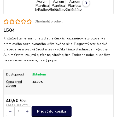
Ohodnotiť produkt
1504
Krištáľový tanier na nohe z dielne českých dizajnérov je zhotovený z
prémiového bezolovnatého krištáľového skla. Elegantný tvar, hladké
prevedenie a vysoká čírosť a lesk - vďaka týmto vlastnostiam výrobky
Aurum Crystal zaujmú aj tých najnáročnejších. Tanier na nohe je ideálny
na servírovanie ovocia,...
celý popis
Dostupnosť
Skladom
Cena pred
43,90 €
zľavou
40,50 €
/
ks
32,93 €
bez DPH
Pridať do košíka