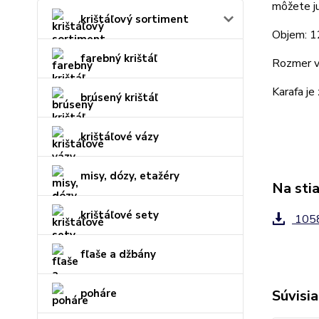
môžete ju
krištáľový sortiment
Objem: 1
farebný krištáľ
Rozmer v
Karafa je
brúsený krištáľ
krištáľové vázy
misy, dózy, etažéry
Na sti
krištáľové sety
1058
fľaše a džbány
poháre
Súvisia