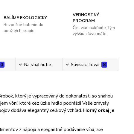
VERNOSTNÝ
BALÍME EKOLOGICKY
PROGRAM
Bezpečné balenie do
Čím viac nakúpite, tým
použitých krabíc
vyššiu zľavu máte
0
Na stiahnutie
Súvisiaci tovar
8
robok, ktorý je vypracovaný do dokonalosti so snahou
bjem vôní, ktoré cez úzke hrdlo podráždi Vaše zmysly.
spojov dodáva elegantný celkový vzhľad.
Horný orkaj je
dimentov z nápoja a elegantné podávanie vína, ale