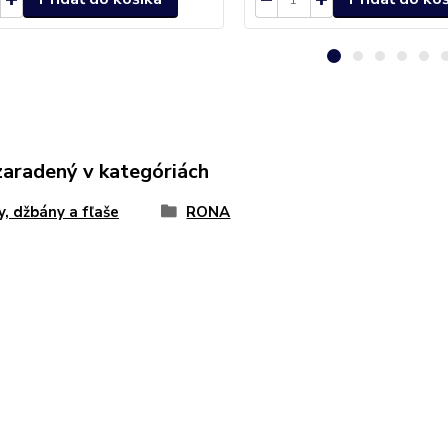
zaradený v kategóriách
y, džbány a fľaše
RONA