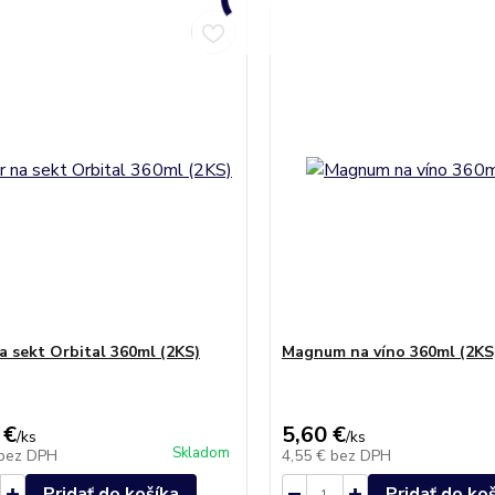
a sekt Orbital 360ml (2KS)
Magnum na víno 360ml (2KS
 €
5,60 €
/
ks
/
ks
Skladom
bez DPH
4,55 €
bez DPH
Pridať do košíka
Pridať do ko