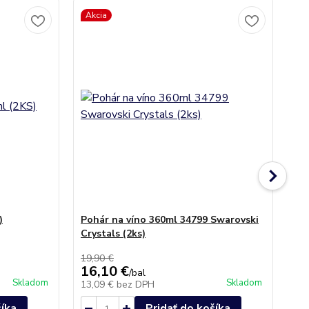
Akcia
)
Pohár na víno 360ml 34799 Swarovski
Po
Crystals (2ks)
sr
19,90 €
16,10 €
21
/
bal
Skladom
Skladom
13,09 €
bez DPH
17
šíka
Pridať do košíka