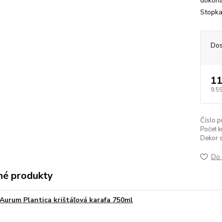
dokona
Stopka
Dos
11
9,59
Číslo p
Počet k
Dekor s
Do 
é produkty
Aurum Plantica krištáľová karafa 750ml