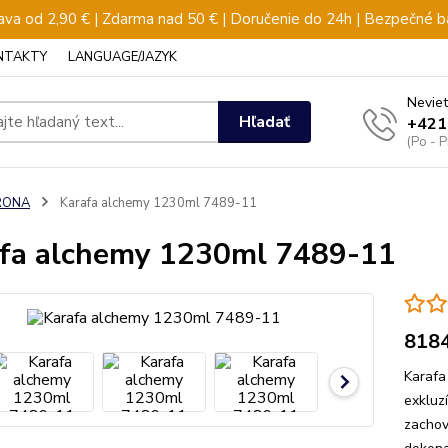
va od 2,90 € | Zdarma nad 50 € | Doručenie do 24h | Bezpečné b
NTAKTY
LANGUAGE/JAZYK
Neviet
Hľadať
+421
(Po - 
RONA
Karafa alchemy 1230ml 7489-11
fa alchemy 1230ml 7489-11
818
Karafa
exkluz
zachov