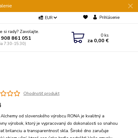
alenie
Prihlásenie
EUR
e si rady? Zavolajte.
0
ks
 908 861 051
za
0,00 €
Pia 7:30-15:30)
Ohodnotiť produkt
4
 Alchemy od slovenského výrobcu RONA je kvalitný a
ívny výrobok, ktorý je vypracovaný do dokonalosti so snahou
ať brilanciu a transparentnosť skla. Široké dno zaručuje