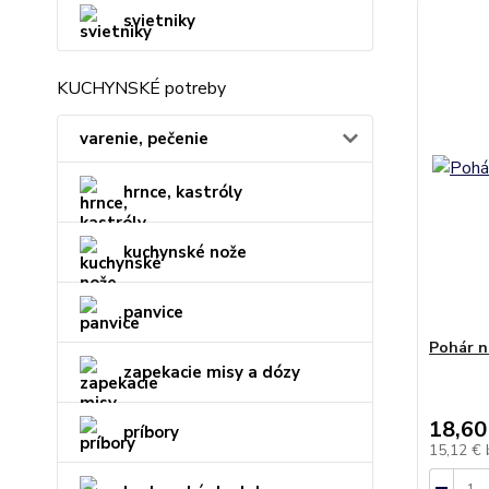
svietniky
KUCHYNSKÉ potreby
varenie, pečenie
hrnce, kastróly
kuchynské nože
panvice
Pohár n
zapekacie misy a dózy
18,60
príbory
15,12 €