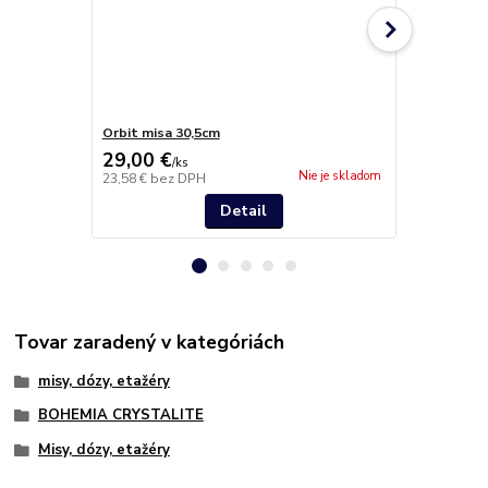
Orbit misa 30,5cm
Orbit váza 
29,00 €
29,90 €
/
ks
/
k
Nie je skladom
23,58 €
bez DPH
24,31 €
bez 
Detail
Tovar zaradený v kategóriách
misy, dózy, etažéry
BOHEMIA CRYSTALITE
Misy, dózy, etažéry