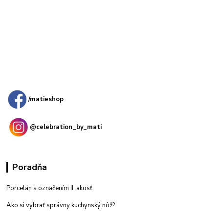
Kamenná
predajňa: Priemyselná 2, 949 01 Nitra
/matieshop
@celebration_by_mati
Poradňa
Porcelán s označením II. akosť
Ako si vybrať správny kuchynský nôž?