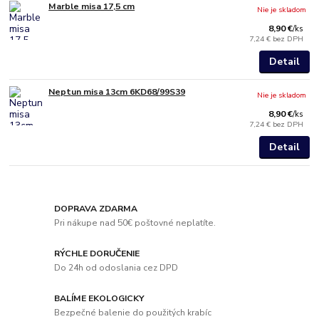
Marble misa 17,5 cm
Nie je skladom
8,90 €
/
ks
7,24 €
bez DPH
Detail
Neptun misa 13cm 6KD68/99S39
Nie je skladom
8,90 €
/
ks
7,24 €
bez DPH
Detail
DOPRAVA ZDARMA
Pri nákupe nad 50€ poštovné neplatíte.
RÝCHLE DORUČENIE
Do 24h od odoslania cez DPD
BALÍME EKOLOGICKY
Bezpečné balenie do použitých krabíc