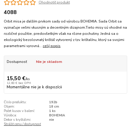
Ohodnotiť produkt
4088
Orbit misa je ďalším prvkom sady od výrobcu BOHEMIA. Sada Orbit sa
vyznačuje veľmi vkusným a decentným dizajnom.Tieto misy sú vhodné na
rozličné použitie, predovšetkým však na rôzne pochutiny. Jedná sa o
ekologický bezolovnatý krištáľ vytvorený z tzv. krištalínu, ktorý sa svojimi
parametrami vyrovná...
celý popis
Dostupnosť
Nie je skladom
15,50 €
/
ks
12,60 €
bez DPH
Momentálne nie je k dispozícii
Číslo produktu:
192b
Objem:
18 cm
Počet kusov v balení:
1 ks
Výrobca:
BOHEMIA
Dekor s kryštálmi:
nie
Strážiť cenu / dostupnosť