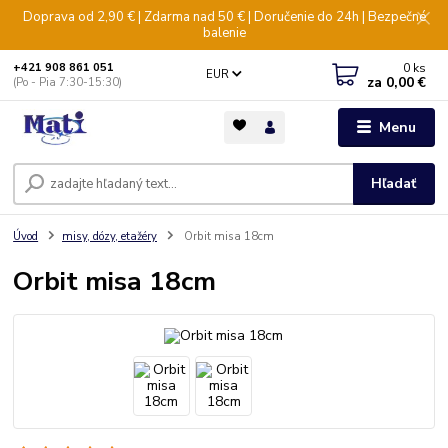
Doprava od 2,90 € | Zdarma nad 50 € | Doručenie do 24h | Bezpečné
balenie
0
ks
+421 908 861 051
EUR
za
0,00 €
(Po - Pia 7:30-15:30)
Menu
Hľadať
Úvod
misy, dózy, etažéry
Orbit misa 18cm
Orbit misa 18cm