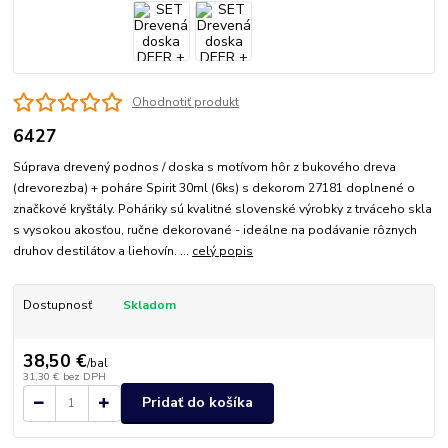
Ohodnotiť produkt
6427
Súprava drevený podnos / doska s motívom hôr z bukového dreva
(drevorezba) + poháre Spirit 30ml (6ks) s dekorom 27181 doplnené o
značkové kryštály. Poháriky sú kvalitné slovenské výrobky z trváceho skla
s vysokou akosťou, ručne dekorované - ideálne na podávanie rôznych
druhov destilátov a liehovín. ...
celý popis
Dostupnosť
Skladom
38,50 €
/
bal
31,30 €
bez DPH
Pridať do košíka