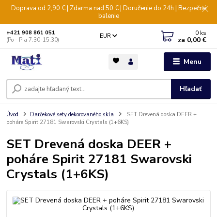
Doprava od 2,90 € | Zdarma nad 50 € | Doručenie do 24h | Bezpečné
balenie
0
ks
+421 908 861 051
EUR
za
0,00 €
(Po - Pia 7:30-15:30)
Menu
Hľadať
Úvod
Darčekové sety dekorovaného skla
SET Drevená doska DEER +
poháre Spirit 27181 Swarovski Crystals (1+6KS)
SET Drevená doska DEER +
poháre Spirit 27181 Swarovski
Crystals (1+6KS)