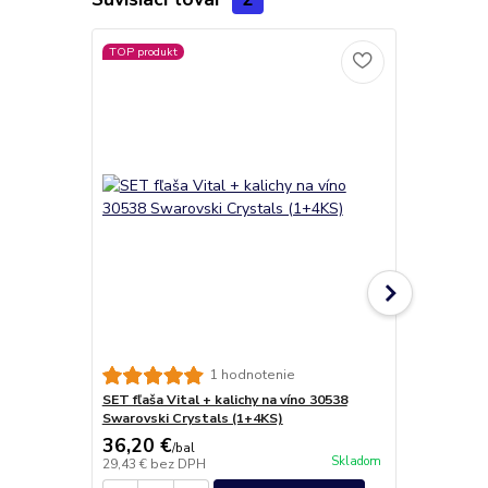
TOP produkt
Darčeková s
1 hodnotenie
30538 Swaro
SET fľaša Vital + kalichy na víno 30538
Swarovski Crystals (1+4KS)
36,20 €
30,50 €
/
bal
/
b
Skladom
29,43 €
bez DPH
24,80 €
bez 