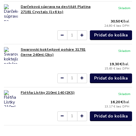
Darčeková súprava na destilát Platina
Skladom
27181 Crystals (1+6 ks)
30,50 €
/
bal
24,80 €
bez DPH
Pridať do košíka
Swarovski koktejlové poháre 31781
Skladom
čierne 240ml (2ks)
19,30 €
/
bal.
15,69 €
bez DPH
Pridať do košíka
Flétňa Lístky 210ml 140 (2KS)
Skladom
16,20 €
/
bal
13,17 €
bez DPH
Pridať do košíka