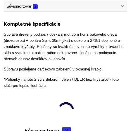
Súvisiaci tovar
2
Kompletné špecifikácie
Súprava drevený podnos / doska s motívom hôr z bukového dreva
(drevorezba) + poháre Spirit 30ml (6ks) s dekorom 27181 doplnené o
značkové kryštály. Poháriky sú kvalitné slovenské výrobky z trváceho
skla s vysokou akosťou, ručne dekorované - ideálne na podávanie
rôznych druhov destilátov a liehovín.
Súpravu posielame darčekovo zabelenú v okrasnej krabici.
*Poháriky na foto 2 sú s dekorom Jeleň / DEER bez kryštálov - foto
slúži pre lepšiu ilustráciu.
Súvisiaci tovar
2