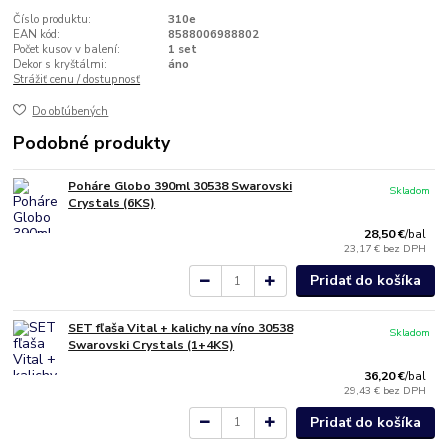
Číslo produktu:
310e
EAN kód:
8588006988802
Počet kusov v balení:
1 set
Dekor s kryštálmi:
áno
Strážiť cenu / dostupnosť
Do obľúbených
Podobné produkty
Poháre Globo 390ml 30538 Swarovski
Skladom
Crystals (6KS)
28,50 €
/
bal
23,17 €
bez DPH
Pridať do košíka
SET fľaša Vital + kalichy na víno 30538
Skladom
Swarovski Crystals (1+4KS)
36,20 €
/
bal
29,43 €
bez DPH
Pridať do košíka