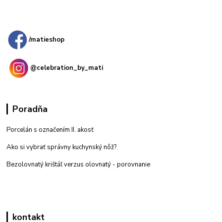
Kamenná
predajňa: Priemyselná 2, 949 01 Nitra
/matieshop
@celebration_by_mati
Poradňa
Porcelán s označením II. akosť
Ako si vybrať správny kuchynský nôž?
Bezolovnatý krištáľ verzus olovnatý -
porovnanie
kontakt