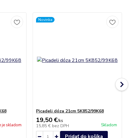
Novinka
K68
Picadeli dóza 21cm 5K852/99K68
Pi
19,50 €
23
/
ks
e je skladom
Skladom
15,85 €
bez DPH
18
Pridať do košíka