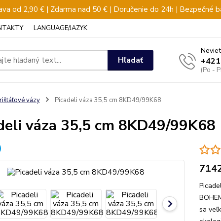
va od 2,90 € | Zdarma nad 50 € | Doručenie do 24h | Bezpečné b
NTAKTY
LANGUAGE/JAZYK
Neviet
Hľadať
+421
(Po - 
rištáľové vázy
Picadeli váza 35,5 cm 8KD49/99K68
deli váza 35,5 cm 8KD49/99K68
714
Picade
BOHEMI
sa veľk