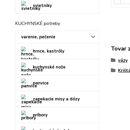
svietniky
KUCHYNSKÉ potreby
varenie, pečenie
Tovar 
hrnce, kastróly
vázy
kuchynské nože
Krišt
panvice
zapekacie misy a dózy
príbory