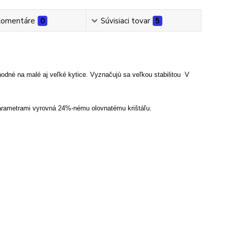
omentáre
0
Súvisiaci tovar
5
dné na malé aj veľké kytice. Vyznačujú sa veľkou stabilitou V
i parametrami vyrovná 24%-nému olovnatému krištáľu.