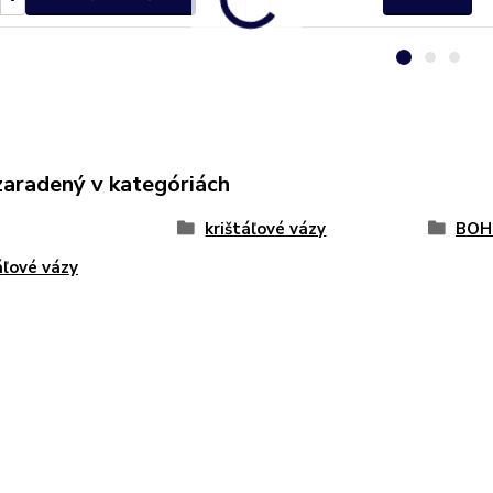
zaradený v kategóriách
krištáľové vázy
BOH
áľové vázy