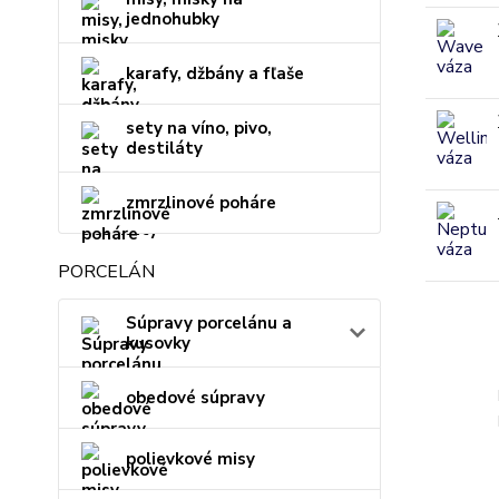
jednohubky
karafy, džbány a fľaše
sety na víno, pivo,
destiláty
zmrzlinové poháre
PORCELÁN
Súpravy porcelánu a
kusovky
obedové súpravy
polievkové misy