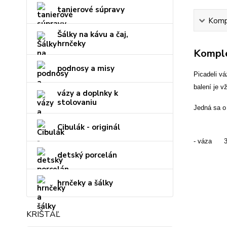
tanierové súpravy
Kompl
Šálky na kávu a čaj,
hrnčeky
Komple
podnosy a misy
Picadeli v
balení je v
vázy a doplnky k
stolovaniu
Jedná sa o 
Cibulák - originál
- váza 35
detský porcelán
hrnčeky a šálky
KRIŠTÁĽ