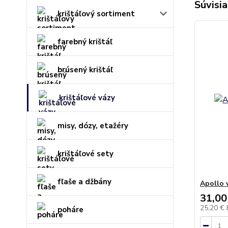
Súvisia
krištáľový sortiment
farebný krištáľ
brúsený krištáľ
krištáľové vázy
misy, dózy, etažéry
krištáľové sety
fľaše a džbány
Apollo 
31,00
25,20 €
poháre