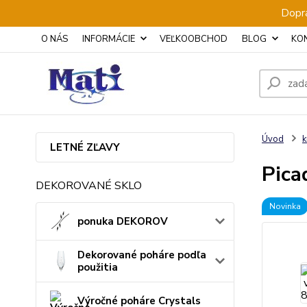
Dopra
O NÁS
INFORMÁCIE
VEĽKOOBCHOD
BLOG
KO
Úvod
k
LETNÉ ZĽAVY
Pica
DEKOROVANÉ SKLO
Novinka
ponuka DEKOROV
Dekorované poháre podľa
použitia
Výročné poháre Crystals