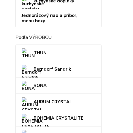
kuchynské doplnky
Jednorázový riad a príbor,
menu boxy
Podľa VÝROBCU
THUN
Berndorf Sandrik
RONA
AURUM CRYSTAL
BOHEMIA CRYSTALITE