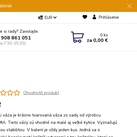
alenie
Prihlásenie
EUR
e si rady? Zavolajte.
0
ks
 908 861 051
za
0,00 €
Pia 7:30-15:30)
Ohodnotiť produkt
2
li váza je krásne tvarovaná váza zo sady od výrobcu
A. Tieto vázy sú vhodné na malé aj veľké kytice. Vyznačujú
ou stabilitou V balení je vždy jeden kus. Jedná sa o