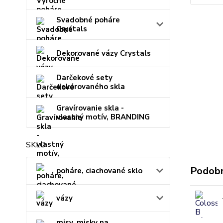
Svadobné poháre
Crystals
Dekorované vázy Crystals
Darčekové sety
dekorovaného skla
Gravírovanie skla -
vlastný motív, BRANDING
SKLO
Podobn
poháre, ciachované sklo
vázy
misy, misky na