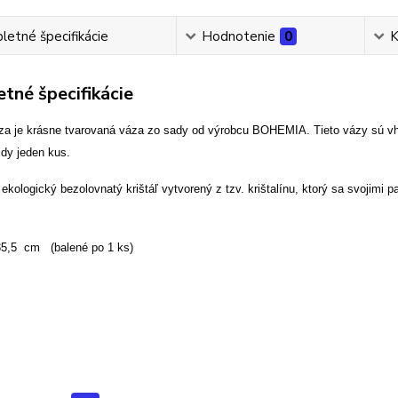
etné špecifikácie
Hodnotenie
0
K
tné špecifikácie
áza je krásne tvarovaná váza zo sady od výrobcu BOHEMIA. Tieto vázy sú vho
ždy jeden kus.
ekologický bezolovnatý krištáľ vytvorený z tzv. krištalínu, ktorý sa svojim
,5 cm (balené po 1 ks)