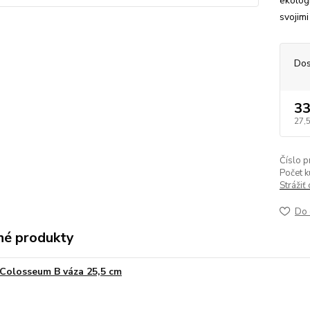
ekologi
svojim
Dos
33
27,
Číslo p
Počet k
Strážiť
Do 
é produkty
Colosseum B váza 25,5 cm