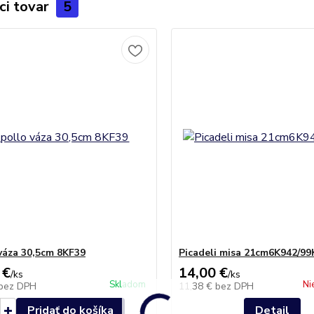
ci tovar
5
váza 30,5cm 8KF39
Picadeli misa 21cm6K942/99
 €
14,00 €
/
ks
/
ks
Skladom
Ni
bez DPH
11,38 €
bez DPH
Pridať do košíka
Detail