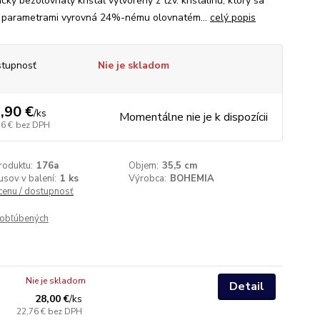
cký bezolovnatý krištáľ vytvorený z tzv. krištalínu, ktorý sa
i parametrami vyrovná 24%-nému olovnatém...
celý popis
tupnosť
Nie je skladom
,90 €
/
ks
Momentálne nie je k dispozícii
56 €
bez DPH
roduktu:
176a
Objem:
35,5 cm
usov v balení:
1 ks
Výrobca:
BOHEMIA
 cenu / dostupnosť
obľúbených
Nie je skladom
Detail
28,00 €
/
ks
22,76 €
bez DPH