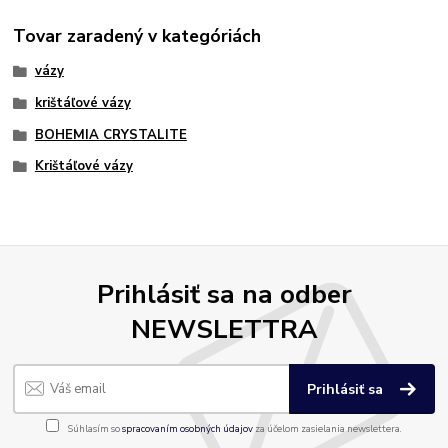
Tovar zaradený v kategóriách
vázy
krištáľové vázy
BOHEMIA CRYSTALITE
Krištáľové vázy
Prihlásiť sa na odber
NEWSLETTRA
Prihlásiť sa
Súhlasím so
spracovaním osobných údajov
za účelom zasielania newslettera.