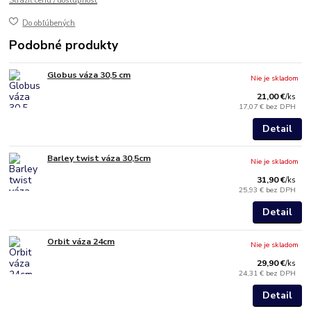
Strážiť cenu / dostupnosť
Do obľúbených
Podobné produkty
Globus váza 30,5 cm
Nie je skladom
21,00 €
/
ks
17,07 €
bez DPH
Detail
Barley twist váza 30,5cm
Nie je skladom
31,90 €
/
ks
25,93 €
bez DPH
Detail
Orbit váza 24cm
Nie je skladom
29,90 €
/
ks
24,31 €
bez DPH
Detail