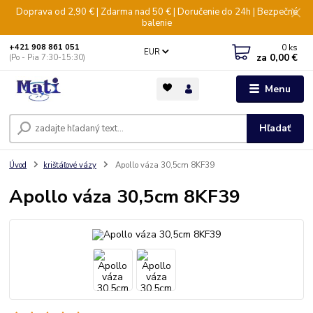
Doprava od 2,90 € | Zdarma nad 50 € | Doručenie do 24h | Bezpečné
balenie
0
ks
+421 908 861 051
EUR
za
0,00 €
(Po - Pia 7:30-15:30)
Menu
Hľadať
Úvod
krištáľové vázy
Apollo váza 30,5cm 8KF39
Apollo váza 30,5cm 8KF39