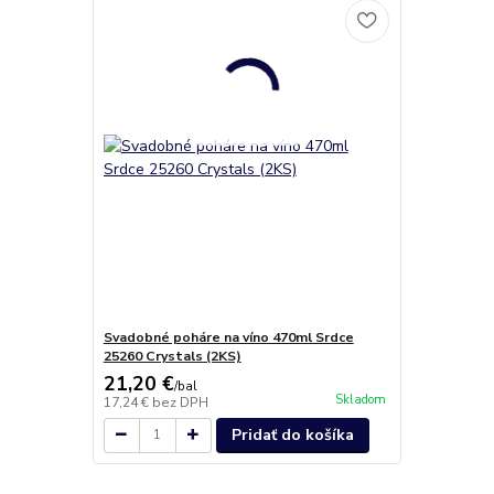
Svadobné poháre na víno 470ml Srdce
25260 Crystals (2KS)
21,20 €
/
bal
Skladom
17,24 €
bez DPH
Pridať do košíka