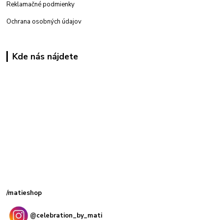
Reklamačné podmienky
Ochrana osobných údajov
Kde nás nájdete
Kamenná
predajňa: Priemyselná 2, 949 01 Nitra
/matieshop
@celebration_by_mati