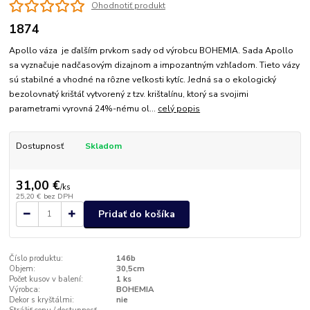
Ohodnotiť produkt
1874
Apollo váza je ďalším prvkom sady od výrobcu BOHEMIA. Sada Apollo
sa vyznačuje nadčasovým dizajnom a impozantným vzhľadom. Tieto vázy
sú stabilné a vhodné na rôzne veľkosti kytíc. Jedná sa o ekologický
bezolovnatý krištáľ vytvorený z tzv. krištalínu, ktorý sa svojimi
parametrami vyrovná 24%-nému ol...
celý popis
Dostupnosť
Skladom
31,00 €
/
ks
25,20 €
bez DPH
Pridať do košíka
Číslo produktu:
146b
Objem:
30,5cm
Počet kusov v balení:
1 ks
Výrobca:
BOHEMIA
Dekor s kryštálmi:
nie