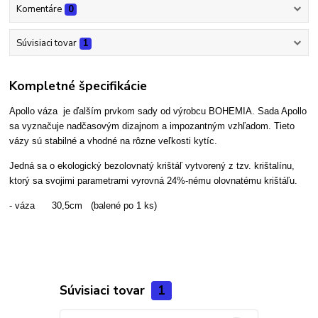
Komentáre
0
Súvisiaci tovar
1
Kompletné špecifikácie
Apollo váza je ďalším prvkom sady od výrobcu BOHEMIA. Sada Apollo
sa vyznačuje nadčasovým dizajnom a impozantným vzhľadom. Tieto
vázy sú stabilné a vhodné na rôzne veľkosti kytíc.
Jedná sa o ekologický bezolovnatý krištáľ vytvorený z tzv. krištalínu,
ktorý sa svojimi parametrami vyrovná 24%-nému olovnatému krištáľu.
- váza 30,5cm (balené po 1 ks)
Súvisiaci tovar
1