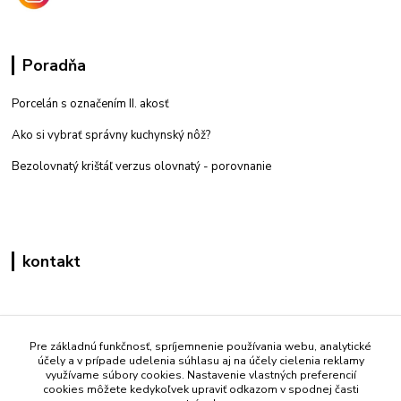
Poradňa
Porcelán s označením II. akosť
Ako si vybrať správny kuchynský nôž?
Bezolovnatý krištáľ verzus olovnatý -
porovnanie
kontakt
Zákaznícka podpora eshop mati
+421 908 861 051
Pre základnú funkčnosť, spríjemnenie používania webu, analytické
účely a v prípade udelenia súhlasu aj na účely cielenia reklamy
(Po - Pia 7:30-15:30)
využívame súbory cookies. Nastavenie vlastných preferencií
cookies môžete kedykoľvek upraviť odkazom v spodnej časti
info@mati.sk