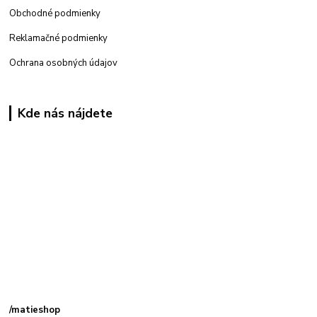
Obchodné podmienky
Reklamačné podmienky
Ochrana osobných údajov
Kde nás nájdete
Kamenná
predajňa: Priemyselná 2, 949 01 Nitra
/matieshop