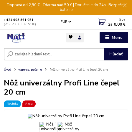
Doprava od 2,90 € | Zdarma nad 50 € | Doručenie do 24h | Bezpečné
balenie
0
ks
+421 908 861 051
EUR
za
0,00 €
(Po - Pia 7:30-15:30)
Menu
Hľadať
Úvod
varenie, pečenie
Nôž univerzálny Profi Line čepeľ 20 cm
Nôž univerzálny Profi Line čepeľ
20 cm
Novinka
Akcia