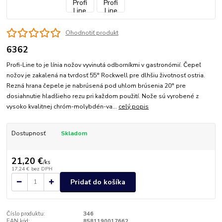
Ohodnotiť produkt
6362
Profi-Line to je línia nožov vyvinutá odborníkmi v gastronómií. Čepeľ
nožov je zakalená na tvrdosť 55° Rockwell pre dlhšiu životnosť ostria.
Rezná hrana čepele je nabrúsená pod uhlom brúsenia 20° pre
dosiahnutie hladšieho rezu pri každom použití. Nože sú vyrobené z
vysoko kvalitnej chróm-molybdén-va...
celý popis
Dostupnosť
Skladom
21,20 €
/
ks
17,24 €
bez DPH
Pridať do košíka
Číslo produktu:
346
EAN kód:
8581190017662