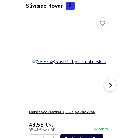
Súvisiaci tovar
8
Akcia
Novinka
Nerezový kastról 1,5 L s pokrievkou
Nôž na mäso 
43,55 €
18,20 €
/
ks
/
k
Skladom
35,41 €
bez DPH
14,80 €
bez 