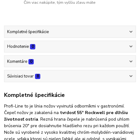
Čím viac nakúpite, tým vyššiu zľavu máte
Kompletné špecifikácie
Hodnotenie
0
Komentáre
0
Súvisiaci tovar
8
Kompletné špecifikácie
Profi-Line to je línia nožov vyvinutá odborníkmi v gastronómií.
Čepeľ nožov je zakalená na
tvrdosť 55° Rockwell
pre dlhšiu
životnosť ostria
. Rezná hrana čepele je nabrúsená pod uhlom
brúsenia 20° pre dosiahnutie hladšieho rezu pri každom použití.
Nože sú vyrobené z vysoko kvalitnej chróm-molybdén-vanádiovej
ocele, vďaka ktorej sú nielen ľahké ale aj odolné, s vynikajúmi