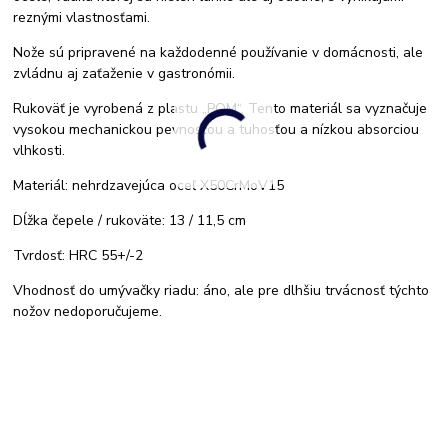
reznými vlastnosťami.
Nože sú pripravené na každodenné používanie v domácnosti, ale
zvládnu aj zaťaženie v gastronómii.
Rukoväť je vyrobená z plastu „POM“. Tento materiál sa vyznačuje
vysokou mechanickou pevnosťou a tuhosťou a nízkou absorciou
vlhkosti.
Materiál: nehrdzavejúca oceľ X50CrMoV15
Dĺžka čepele / rukoväte: 13 / 11,5 cm
Tvrdosť: HRC 55+/-2
Vhodnosť do umývačky riadu: áno, ale pre dlhšiu trvácnosť týchto
nožov nedoporučujeme.