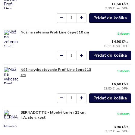
11,50 €
/
ks
9,35 €
bez DPH
Pridať do košíka
Nôž na zeleninu Profi Line čepeľ 10 cm
Skladom
14,90 €
/
ks
12,11 €
bez DPH
Pridať do košíka
Nôž na vykosťovanie Profi Line čepeľ 13
Skladom
cm
16,60 €
/
ks
13,50 €
bez DPH
Pridať do košíka
BERNADOTTE - hlboký tanier 23 cm,
Skladom
II.A. slon. kosť
3,90 €
/
ks
3,17 €
bez DPH