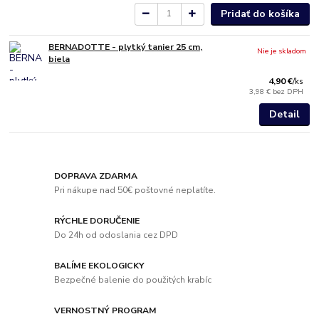
Pridať do košíka
BERNADOTTE - plytký tanier 25 cm,
Nie je skladom
biela
4,90 €
/
ks
3,98 €
bez DPH
Detail
DOPRAVA ZDARMA
Pri nákupe nad 50€ poštovné neplatíte.
RÝCHLE DORUČENIE
Do 24h od odoslania cez DPD
BALÍME EKOLOGICKY
Bezpečné balenie do použitých krabíc
VERNOSTNÝ PROGRAM