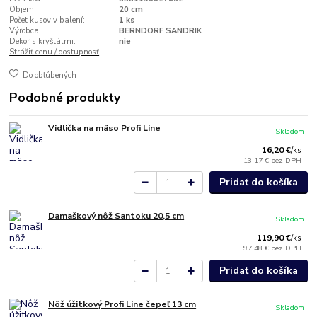
Objem:
20 cm
Počet kusov v balení:
1 ks
Výrobca:
BERNDORF SANDRIK
Dekor s kryštálmi:
nie
Strážiť cenu / dostupnosť
Do obľúbených
Podobné produkty
Vidlička na mäso Profi Line
Skladom
16,20 €
/
ks
13,17 €
bez DPH
Pridať do košíka
Damaškový nôž Santoku 20,5 cm
Skladom
119,90 €
/
ks
97,48 €
bez DPH
Pridať do košíka
Nôž úžitkový Profi Line čepeľ 13 cm
Skladom