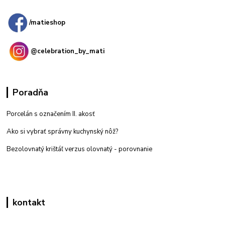
predajňa: Priemyselná 2, 949 01 Nitra
/matieshop
@celebration_by_mati
Poradňa
Porcelán s označením II. akosť
Ako si vybrať správny kuchynský nôž?
Bezolovnatý krištáľ verzus olovnatý -
porovnanie
kontakt
Zákaznícka podpora eshop mati