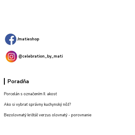
Kamenná
predajňa: Priemyselná 2, 949 01 Nitra
/matieshop
@celebration_by_mati
Poradňa
Porcelán s označením II. akosť
Ako si vybrať správny kuchynský nôž?
Bezolovnatý krištáľ verzus olovnatý -
porovnanie