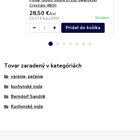
Pohár Globo 390ml 27181 Swarovski
Váza 19,5cm
Crystals (6KS)
28,50 €
13,70 €
/
bal
/
k
Skladom
23,17 €
bez DPH
11,14 €
bez 
Pridať do košíka
Tovar zaradený v kategóriách
varenie, pečenie
kuchynské nože
Berndorf Sandrik
Kuchynské nože