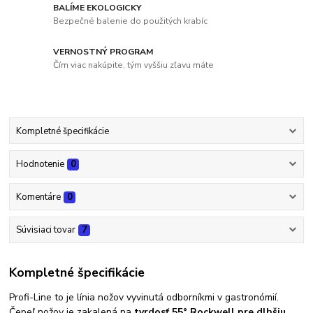
BALÍME EKOLOGICKY
Bezpečné balenie do použitých krabíc
VERNOSTNÝ PROGRAM
Čím viac nakúpite, tým vyššiu zľavu máte
Kompletné špecifikácie
Hodnotenie
0
Komentáre
0
Súvisiaci tovar
7
Kompletné špecifikácie
Profi-Line to je línia nožov vyvinutá odborníkmi v gastronómií.
Čepeľ nožov je zakalená na
tvrdosť 55° Rockwell
pre dlhšiu