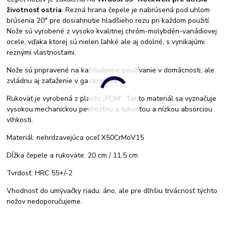
životnosť ostria
. Rezná hrana čepele je nabrúsená pod uhlom
brúsenia 20° pre dosiahnutie hladšieho rezu pri každom použití.
Nože sú vyrobené z vysoko kvalitnej chróm-molybdén-vanádiovej
ocele, vďaka ktorej sú nielen ľahké ale aj odolné, s vynikajúmi
reznými vlastnosťami.
Nože sú pripravené na každodenné používanie v domácnosti, ale
zvládnu aj zaťaženie v gastronómii.
Rukoväť je vyrobená z plastu „POM“. Tento materiál sa vyznačuje
vysokou mechanickou pevnosťou a tuhosťou a nízkou absorciou
vlhkosti.
Materiál: nehrdzavejúca oceľ X50CrMoV15
Dĺžka čepele a rukoväte: 20 cm / 11,5 cm
Tvrdosť: HRC 55+/-2
Vhodnosť do umývačky riadu: áno, ale pre dlhšiu trvácnosť týchto
nožov nedoporučujeme.