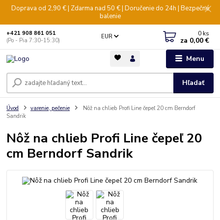
Doprava od 2,90 € | Zdarma nad 50 € | Doručenie do 24h | Bezpečné
balenie
0
ks
+421 908 861 051
EUR
za
0,00 €
(Po - Pia 7:30-15:30)
Menu
Hľadať
Úvod
varenie, pečenie
Nôž na chlieb Profi Line čepeľ 20 cm Berndorf
Sandrik
Nôž na chlieb Profi Line čepeľ 20
cm Berndorf Sandrik