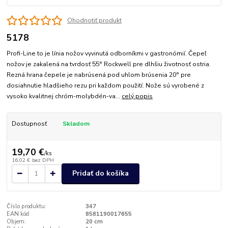
Ohodnotiť produkt
5178
Profi-Line to je línia nožov vyvinutá odborníkmi v gastronómií. Čepeľ
nožov je zakalená na tvrdosť 55° Rockwell pre dlhšiu životnosť ostria.
Rezná hrana čepele je nabrúsená pod uhlom brúsenia 20° pre
dosiahnutie hladšieho rezu pri každom použití. Nože sú vyrobené z
vysoko kvalitnej chróm-molybdén-va...
celý popis
Dostupnosť
Skladom
19,70 €
/
ks
16,02 €
bez DPH
Pridať do košíka
Číslo produktu:
347
EAN kód:
8581190017655
Objem:
20 cm