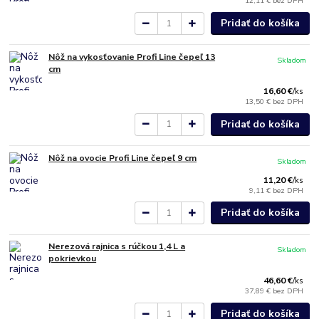
12,11 €
bez DPH
Pridať do košíka
Nôž na vykosťovanie Profi Line čepeľ 13
Skladom
cm
16,60 €
/
ks
13,50 €
bez DPH
Pridať do košíka
Nôž na ovocie Profi Line čepeľ 9 cm
Skladom
11,20 €
/
ks
9,11 €
bez DPH
Pridať do košíka
Nerezová rajnica s rúčkou 1,4 L a
Skladom
pokrievkou
46,60 €
/
ks
37,89 €
bez DPH
Pridať do košíka