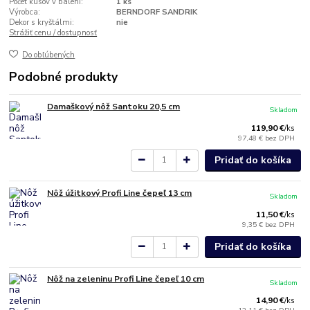
Počet kusov v balení:
1 ks
Výrobca:
BERNDORF SANDRIK
Dekor s kryštálmi:
nie
Strážiť cenu / dostupnosť
Do obľúbených
Podobné produkty
Damaškový nôž Santoku 20,5 cm
Skladom
119,90 €
/
ks
97,48 €
bez DPH
Pridať do košíka
Nôž úžitkový Profi Line čepeľ 13 cm
Skladom
11,50 €
/
ks
9,35 €
bez DPH
Pridať do košíka
Nôž na zeleninu Profi Line čepeľ 10 cm
Skladom
14,90 €
/
ks