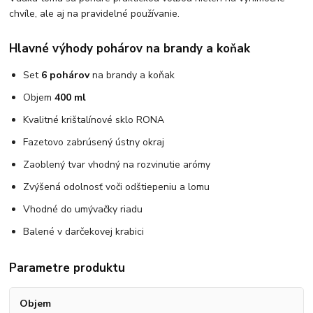
chvíle, ale aj na pravidelné používanie.
Hlavné výhody pohárov na brandy a koňak
Set
6 pohárov
na brandy a koňak
Objem
400 ml
Kvalitné krištalínové sklo RONA
Fazetovo zabrúsený ústny okraj
Zaoblený tvar vhodný na rozvinutie arómy
Zvýšená odolnosť voči odštiepeniu a lomu
Vhodné do umývačky riadu
Balené v darčekovej krabici
Parametre produktu
Objem