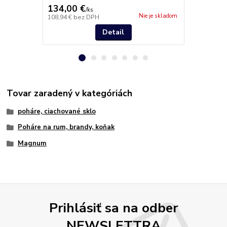
134,00 €
52,20 €
/
ks
/
k
Nie je skladom
108,94 €
bez DPH
42,44 €
bez 
Detail
Tovar zaradený v kategóriách
poháre, ciachované sklo
Poháre na rum, brandy, koňak
Magnum
Prihlásiť sa na odber
NEWSLETTRA