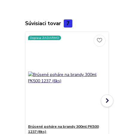
Súvisiaci tovar
7
Doprava ZADARMO
Brúsené poháre na brandy 300ml PK500
Aurum Coope
1237 (6ks)