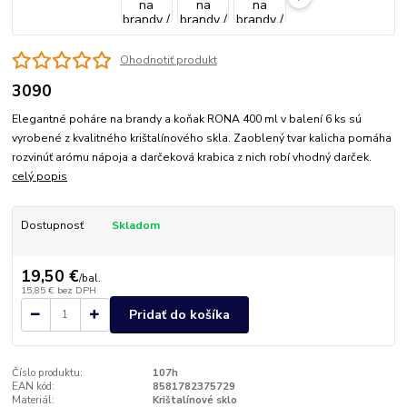
Ohodnotiť produkt
3090
Elegantné poháre na brandy a koňak RONA 400 ml v balení 6 ks sú
vyrobené z kvalitného krištalínového skla. Zaoblený tvar kalicha pomáha
rozvinúť arómu nápoja a darčeková krabica z nich robí vhodný darček.
celý popis
Dostupnosť
Skladom
19,50 €
/
bal.
15,85 €
bez DPH
Pridať do košíka
Číslo produktu:
107h
EAN kód:
8581782375729
Materiál:
Krištalínové sklo