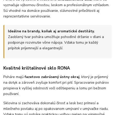
vyznačuje výbornou čírosťou, leskom a profesionálnym vzhľadom.
Sú vhodné na domáce používanie, slávnostné príležitosti aj
reprezentatívne servírovanie.
Ideálne na brandy, koňak aj aromatické destiláty.
Zaoblený tvar pohára umožňuje pohodlné držanie v dlani a
podporuje rozvinutie vône nápoja. Vďaka tomu je každý
prípitok príjemnejší a elegantnejší.
Kvalitné krištalínové sklo RONA
Poháre majú
fazetovo zabrúsený ústny okraj
, ktorý je príjemný
na dotyk a zároveň zvyšuje komfort pri pití. Spracovanie pohárov
prispieva k vyššej odolnosti voči odštiepeniu a lomu pri bežnom
používaní.
Sklovina si zachováva dokonalú čírosť a lesk bez prímesí a
mliečneho povlaku aj po opakovanom umývaní v umývačke riadu.
Vďaka tomu sú poháre praktickou voľbou nielen na výnimočné