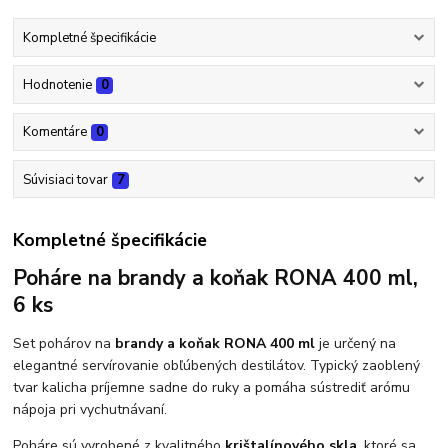
Kompletné špecifikácie
Hodnotenie
0
Komentáre
0
Súvisiaci tovar
7
Kompletné špecifikácie
Poháre na brandy a koňak RONA 400 ml,
6 ks
Set pohárov na
brandy a koňak RONA 400 ml
je určený na
elegantné servírovanie obľúbených destilátov. Typický zaoblený
tvar kalicha príjemne sadne do ruky a pomáha sústrediť arómu
nápoja pri vychutnávaní.
Poháre sú vyrobené z kvalitného
krištalínového skla
, ktoré sa