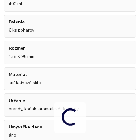
400 ml
Balenie
6 ks pohárov
Rozmer
138 × 95 mm
Materiál
krištalínové sklo
Určenie
brandy, koňak, aromatické destiláty
Umývačka riadu
áno