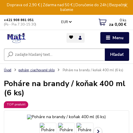
Doprava od 2,90 € | Zdarma nad 50 € | Doručenie do 24h | Bezpečné
balenie
0
ks
+421 908 861 051
EUR
za
0,00 €
(Po - Pia 7:30-15:30)
Menu
Hľadať
Úvod
poháre, ciachované sklo
Poháre na brandy / koňak 400 ml (6 ks)
Poháre na brandy / koňak 400 ml
(6 ks)
TOP produkt