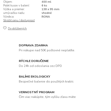
Objem:
400 ml
Počet kusov v balení:
6 ks
Výška a priemer:
138 x 95 mm
umývačka riadu:
vhodné
Výrobca:
RONA
Strážiť cenu / dostupnosť
Do obľúbených
DOPRAVA ZDARMA
Pri nákupe nad 50€ poštovné neplatíte.
RÝCHLE DORUČENIE
Do 24h od odoslania cez DPD
BALÍME EKOLOGICKY
Bezpečné balenie do použitých krabíc
VERNOSTNÝ PROGRAM
Čím viac nakúpite, tým vyššiu zľavu máte