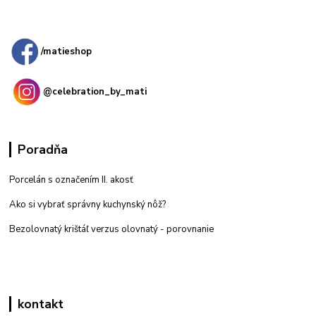
Kamenná
predajňa: Priemyselná 2, 949 01 Nitra
/matieshop
@celebration_by_mati
Poradňa
Porcelán s označením II. akosť
Ako si vybrať správny kuchynský nôž?
Bezolovnatý krištáľ verzus olovnatý -
porovnanie
kontakt