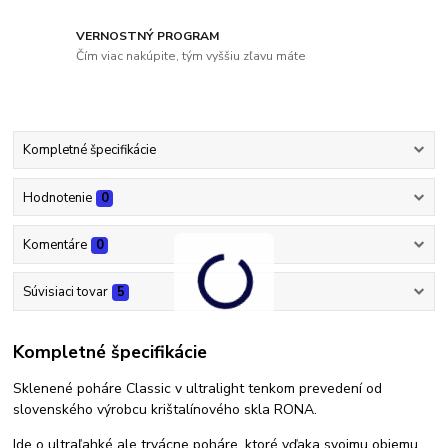
VERNOSTNÝ PROGRAM
Čím viac nakúpite, tým vyššiu zľavu máte
Kompletné špecifikácie
Hodnotenie
0
Komentáre
0
Súvisiaci tovar
5
Kompletné špecifikácie
Sklenené poháre Classic v ultralight tenkom prevedení od
slovenského výrobcu krištalínového skla RONA.
Ide o ultraľahké ale trvácne poháre, ktoré vďaka svojmu objemu