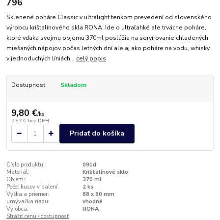
796
Sklenené poháre Classic v ultralight tenkom prevedení od slovenského
výrobcu krištalínového skla RONA. Ide o ultraľahké ale trvácne poháre,
ktoré vďaka svojmu objemu 370ml poslúžia na servírovanie chladených
miešaných nápojov počas letných dní ale aj ako poháre na vodu, whisky
v jednoduchých líniách...
celý popis
Dostupnosť
Skladom
9,80 €
/
ks
7,97 €
bez DPH
Pridať do košíka
Číslo produktu:
091d
Materiál:
Krištalínové sklo
Objem:
370 ml
Počet kusov v balení:
2 ks
Výška a priemer:
88 x 80 mm
umývačka riadu:
vhodné
Výrobca:
RONA
Strážiť cenu / dostupnosť