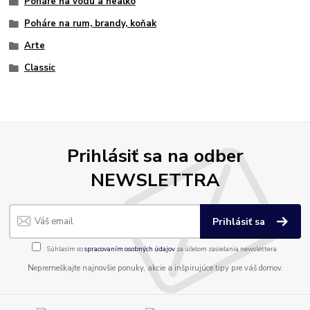
Poháre na vodu a nealko
Poháre na rum, brandy, koňak
Arte
Classic
Prihlásiť sa na odber
NEWSLETTRA
Prihlásiť sa
Súhlasím so
spracovaním osobných údajov
za účelom zasielania newslettera.
Nepremeškajte najnovšie ponuky, akcie a inšpirujúce tipy pre váš domov.