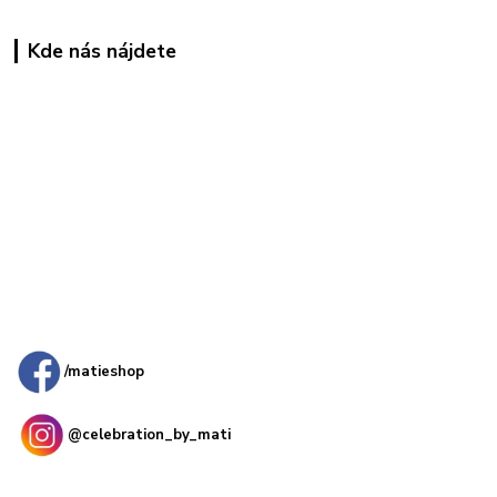
Kde nás nájdete
Kamenná
predajňa: Priemyselná 2, 949 01 Nitra
/matieshop
@celebration_by_mati