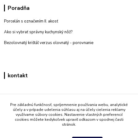
Poradňa
Porcelán s označením II. akosť
Ako si vybrať správny kuchynský nôž?
Bezolovnatý krištáľ verzus olovnatý -
porovnanie
kontakt
Zákaznícka podpora eshop mati
+421 908 861 051
Pre základnú funkčnosť, spríjemnenie používania webu, analytické
účely a v prípade udelenia súhlasu aj na účely cielenia reklamy
(Po - Pia 7:30-15:30)
využívame súbory cookies. Nastavenie vlastných preferencií
cookies môžete kedykoľvek upraviť odkazom v spodnej časti
info@mati.sk
stránok.