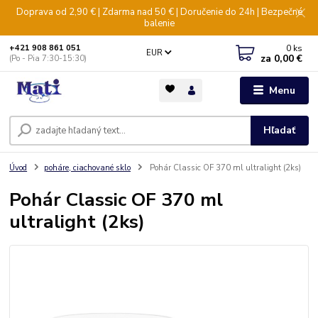
Doprava od 2,90 € | Zdarma nad 50 € | Doručenie do 24h | Bezpečné
balenie
0
ks
+421 908 861 051
EUR
za
0,00 €
(Po - Pia 7:30-15:30)
Menu
Hľadať
Úvod
poháre, ciachované sklo
Pohár Classic OF 370 ml ultralight (2ks)
Pohár Classic OF 370 ml
ultralight (2ks)