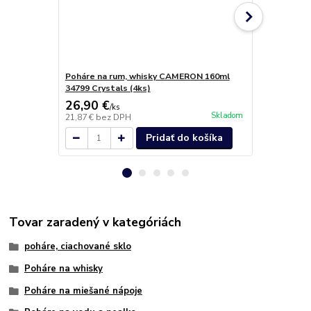
Poháre na rum, whisky CAMERON 160ml
Poháre na v
34799 Crystals (4ks)
(4ks)
26,90 €
24,90 €
/
ks
/
k
Skladom
21,87 €
bez DPH
20,24 €
bez 
Pridať do košíka
Tovar zaradený v kategóriách
poháre, ciachované sklo
Poháre na whisky
Poháre na miešané nápoje