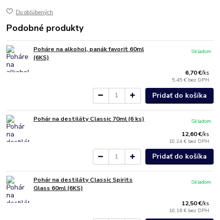
Do obľúbených
Podobné produkty
Poháre na alkohol, panák favorit 60ml
Skladom
(6KS)
6,70 €
/
ks
5,45 €
bez DPH
Pridať do košíka
Pohár na destiláty Classic 70ml (6 ks)
Skladom
12,60 €
/
ks
10,24 €
bez DPH
Pridať do košíka
Pohár na destiláty Classic Spirits
Skladom
Glass 60ml (6KS)
12,50 €
/
ks
10,16 €
bez DPH